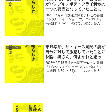
がパンプキンポテトフライ解散の
一つの要因となっていたことに驚
き「焚きつけんの？」
2025年4月20日放送の関西テレビの番組
『お笑いワイドショー マルコポロリ!』
(毎週日13:59-14:54)にて、お笑い芸人・
東野幸治が、モグライダーともしげがパ
ンプキンポテトフライ解散の一つの要因
となっていたことに驚いていた。東野幸
治...
東野幸治、ザ・ギース尾関の妻が
マルコポロリ
自分に対して激怒していたことに
反論「奥さん、俺よかれと思って
やったんですよ！」
2025年2月15日放送の関西テレビの番組
『お笑いワイドショー マルコポロリ!』
(毎週日13:59-14:54)にて、お笑い芸人・
東野幸治が、ザ・ギース尾関の妻が自分
に対して激怒していたことに反論してい
た。高佐一慈：尾関の奥さんも、普段は
全...