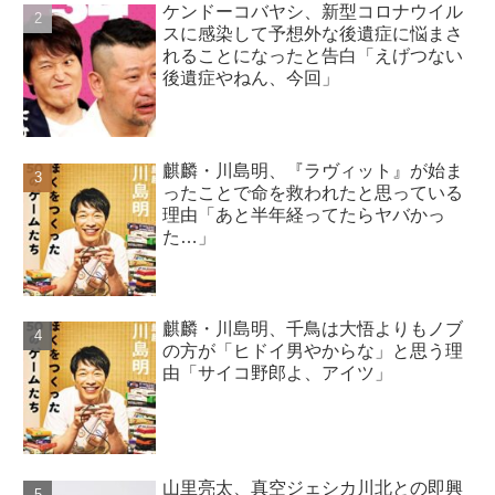
ケンドーコバヤシ、新型コロナウイル
スに感染して予想外な後遺症に悩まさ
れることになったと告白「えげつない
後遺症やねん、今回」
麒麟・川島明、『ラヴィット』が始ま
ったことで命を救われたと思っている
理由「あと半年経ってたらヤバかっ
た…」
麒麟・川島明、千鳥は大悟よりもノブ
の方が「ヒドイ男やからな」と思う理
由「サイコ野郎よ、アイツ」
山里亮太、真空ジェシカ川北との即興