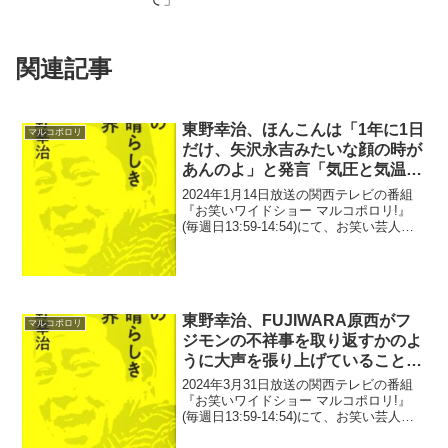
関連記事
東野幸治、ほんこんは「1年に1日
マルコポロリ
だけ、矢沢永吉みたいな顔の時が
あんのよ」と発言「気圧と気温と
湿気で」
2024年1月14日放送の関西テレビの番組
『お笑いワイドショー マルコポロリ!』
(毎週日13:59-14:54)にて、お笑い芸人・
東野幸治が、ほんこんは「1年に1日だ
け、矢沢永吉みたいな顔の時があんの
よ」と発言していた。東野幸治：コンデ
ィシ...
東野幸治、FUJIWARA原西がフ
マルコポロリ
ジモンの不祥事を取り返すかのよ
うに大声を張り上げていることに
「今、俺頑張らなって思ってるな
2024年3月31日放送の関西テレビの番組
(笑)」
『お笑いワイドショー マルコポロリ!』
(毎週日13:59-14:54)にて、お笑い芸人・
東野幸治が、FUJIWARA・原西孝幸がフ