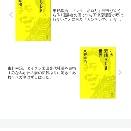
東野幸治、『マルコポロリ』街裏ぴんく
らR-1優勝者の回ですら田津原理音が呼ば
れないことに言及「カンテレで、かなり
ホームなはずやけど…」
東野幸治、タイタン太田光代社長を目指
すみなみかわの妻の変貌ぶりに驚き「あ
れ？メガネはずしはった」