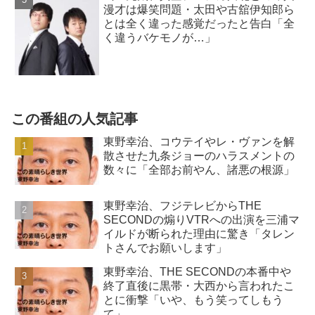
漫才は爆笑問題・太田や古舘伊知郎ら
とは全く違った感覚だったと告白「全
く違うバケモノが…」
この番組の人気記事
東野幸治、コウテイやレ・ヴァンを解
散させた九条ジョーのハラスメントの
数々に「全部お前やん、諸悪の根源」
東野幸治、フジテレビからTHE
SECONDの煽りVTRへの出演を三浦マ
イルドが断られた理由に驚き「タレン
トさんでお願いします」
東野幸治、THE SECONDの本番中や
終了直後に黒帯・大西から言われたこ
とに衝撃「いや、もう笑ってしもう
て」