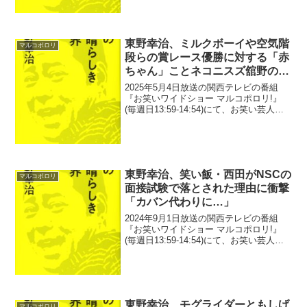
ジモンの不祥事を取り返すかのように大
声を張り上げていることについて発...
東野幸治、ミルクボーイや空気階
マルコポロリ
段らの賞レース優勝に対する「赤
ちゃん」ことネコニスズ舘野の本
音に驚き「とにかく活躍するな」
2025年5月4日放送の関西テレビの番組
『お笑いワイドショー マルコポロリ!』
(毎週日13:59-14:54)にて、お笑い芸人・
東野幸治が、ミルクボーイや空気階段ら
の賞レース優勝に対する「赤ちゃん」こ
とネコニスズ舘野の本音に驚いていた。
東野...
東野幸治、笑い飯・西田がNSCの
マルコポロリ
面接試験で落とされた理由に衝撃
「カバン代わりに…」
2024年9月1日放送の関西テレビの番組
『お笑いワイドショー マルコポロリ!』
(毎週日13:59-14:54)にて、お笑い芸人・
東野幸治が、笑い飯・西田幸治がNSCの
面接試験で落とされた理由に衝撃を受け
たと語っていた。東野幸治：あ、西田は
一...
東野幸治、モグライダーともしげ
マルコポロリ