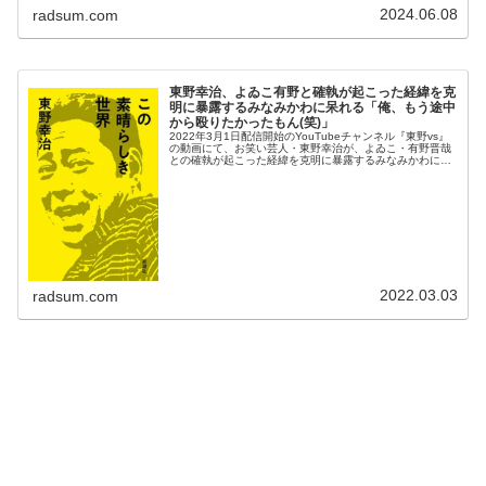
2024.06.08
radsum.com
東野幸治、よゐこ有野と確執が起こった経緯を克
明に暴露するみなみかわに呆れる「俺、もう途中
から殴りたかったもん(笑)」
2022年3月1日配信開始のYouTubeチャンネル『東野vs』
の動画にて、お笑い芸人・東野幸治が、よゐこ・有野晋哉
との確執が起こった経緯を克明に暴露するみなみかわに、
「俺、もう途中から殴りたかったもん(笑)」などと語って
いた。東野幸治：よ...
2022.03.03
radsum.com