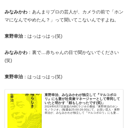
みなみかわ
：あんまりプロの芸人が、カメラの前で「ホン
マになんでやめたん？」って聞いてこないんですよね。
東野幸治
：はっはっはっ(笑)
みなみかわ
：裏で…赤ちゃんの目で聞かないでください
(笑)
東野幸治
：はっはっはっ(笑)
東野幸治、みなみかわが独立して『マルコポロ
リ』にも妻が社長兼マネージャーとして帯同して
いたと明かす「頼もしかったです(笑)」
2024年6月7日放送のABCラジオの番組『東野幸治のホン
モノラジオ』(毎週金25:00-26:00)にて、お笑い芸人・東野
幸治が、みなみかわが独立して『マルコポロリ』にも妻が
社長兼マネージャーとして帯同していたと明かしていた。
東野幸治：み...