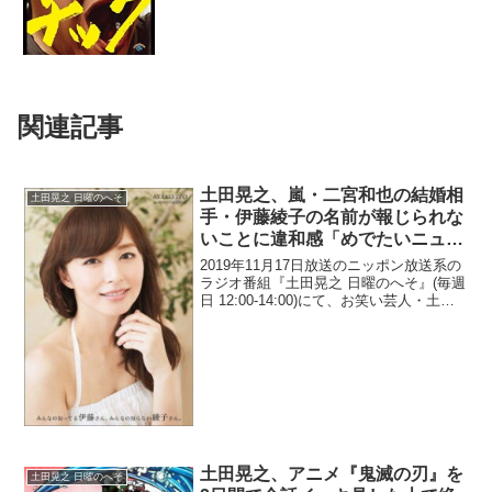
関連記事
土田晃之、嵐・二宮和也の結婚相
土田晃之 日曜のへそ
手・伊藤綾子の名前が報じられな
いことに違和感「めでたいニュー
スだから、引退しても別に…」
2019年11月17日放送のニッポン放送系の
ラジオ番組『土田晃之 日曜のへそ』(毎週
日 12:00-14:00)にて、お笑い芸人・土田
晃之が、嵐・二宮和也の結婚相手・伊藤
綾子の名前が報じられないことに「めで
たいニュースだから、引退しても別に...
土田晃之、アニメ『鬼滅の刃』を
土田晃之 日曜のへそ