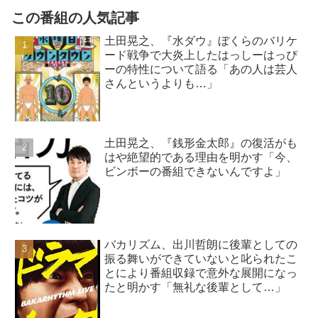
この番組の人気記事
土田晃之、『水ダウ』ぼくらのバリケ
ード戦争で大炎上したはっしーはっぴ
ーの特性について語る「あの人は芸人
さんというよりも…」
土田晃之、『銭形金太郎』の復活がも
はや絶望的である理由を明かす「今、
ビンボーの番組できないんですよ」
バカリズム、出川哲朗に後輩としての
振る舞いができていないと叱られたこ
とにより番組収録で意外な展開になっ
たと明かす「無礼な後輩として…」