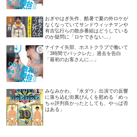
おぎやはぎ矢作、酷暑で夏の外ロケが
なくなっていてサンドウィッチマンや
有吉弘行らの散歩番組はどうしている
のか疑問に「ロケできない…」
ナイナイ矢部、ホストクラブで働いて
「3時間でバックレた」過去を告白
「最初のお客さんに…」
みなみかわ、『水ダウ』出演での反響
に落ち込む街裏ぴんくを慰める「めっ
ちゃ評判良かったとしても、やっぱ否
はある」