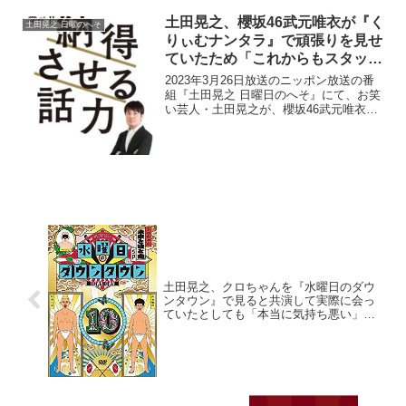
土田晃之、櫻坂46武元唯衣が『く
土田晃之 日曜のへそ
りぃむナンタラ』で頑張りを見せ
ていたため「これからもスタッフ
の皆さん、武元唯衣をよろしくお
2023年3月26日放送のニッポン放送の番
願いします」と発言
組『土田晃之 日曜日のへそ』にて、お笑
い芸人・土田晃之が、櫻坂46武元唯衣が
『くりぃむナンタラ』で頑張りを見せて
いたため「これからもスタッフの皆さ
ん、武元唯衣をよろしくお願いします」
と発言していた。...
土田晃之、クロちゃんを『水曜日のダウ
ンタウン』で見ると共演して実際に会っ
ていたとしても「本当に気持ち悪い」と
感じると語る