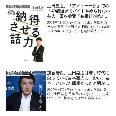
土田晃之、『アメトーーク』での
土田晃之 日曜のへそ
「40歳過ぎてバイトやめられない
芸人」回を称賛「各番組が第7世
代を使う中、日の目を見ない世代
2021年1月31日放送のニッポン放送系の
にスポットライトを当てて」
ラジオ番組『土田晃之 日曜のへそ』(毎週
日 12:00-14:00)にて、お笑い芸人・土田
晃之が、『アメトーーク』での「40歳過
ぎてバイトやめられない芸人」回を称賛
していた。土田晃之：この番組でもお...
加藤浩次、土田晃之は若手時代に
土田晃之 日曜のへそ
尖っていて吉本芸人に「おい、吉
本」といった態度だったと明かす
「俺をあんまイジんじゃねぇぞっ
2022年4月24日放送のニッポン放送の番
て空気を出してた」
組『土田晃之 日曜日のへそ』にて、お笑
いコンビ・極楽とんぼの加藤浩次が、土
田晃之は若手時代に尖っていて吉本芸人
に「おい、吉本」といった態度だったと
明かしていた。加藤浩次：つっちーもな
んか尖ってるイメ...