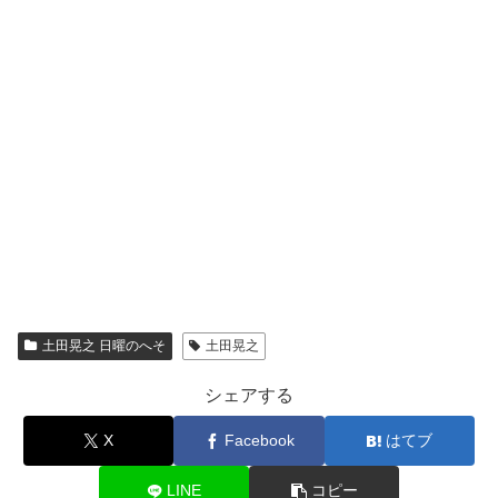
土田晃之 日曜のへそ
土田晃之
シェアする
X
Facebook
はてブ
LINE
コピー