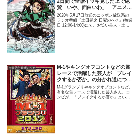
2日間で全話イッキ見した上で絶
賛「いや、面白いわ」「アニメか
ら入った方がいいんじゃないか」
2020年5月17日放送のニッポン放送系の
ラジオ番組『土田晃之 日曜のへそ』(毎週
日 12:00-14:00)にて、お笑い芸人・土田
晃之が、アニメ『鬼滅の刃』を2日間で全
話イッキ見した上で絶賛していた。土田
晃之：『鬼滅の刃』20巻発売で、行...
M-1やキングオブコントなどの賞
土田晃之 日曜のへそ
レースで活躍した芸人が「ブレイ
クするか否か」の分かれ道につい
てのトークまとめ
M-1グランプリやキングオブコントなど、
有名な賞レースで活躍した芸人さん、コ
ンビが、「ブレイクするか否か」という
問題がありますが、その分かれ道につい
てのトークをまとめてみました。お試し
期間「3ヶ月」で成果を残せるか否かネタ
メール：売れっ子に...