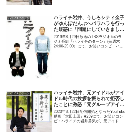
て「あってないようなもの」と思う理
由...
ハライチ岩井、うしろシティ金子
ハライチのターン
がゆんぼだんぷへパワハラを行っ
た疑惑に「問題にしていきましょ
う、ちゃんとした(笑)」
2019年8月29日放送のTBSラジオ系のラ
ジオ番組『ハライチのターン』(毎週木
24:00-25:00）にて、お笑いコンビ・ハラ
イチの岩井勇気が、うしろシティ・金子
学が後輩芸人であるゆんぼだんぷへパワ
ハラを行った疑惑に、「問題にしていき
ま...
ハライチ岩井、元アイドルがアイ
ハライチのターン
ドル時代の挨拶を振られて拒否し
たことに激怒「元グループアイド
ルじゃなかったら、ここいねぇか
2020年8月22日配信開始となったYouTube
らなテメェ！」
動画『太田上田』#239にて、お笑いコン
ビ・ハライチの岩井勇気が、元アイドル
がアイドル時代の挨拶を振られて拒否し
たことに激怒していた。岩井勇気：元ア