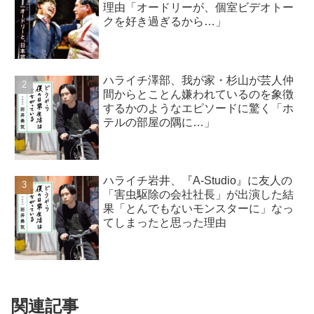
理由「オードリーが、個室ビデオトー
クを好き過ぎるから…」
ハライチ澤部、我が家・杉山が芸人仲
間からとことん嫌われているのを象徴
するかのようなエピソードに驚く「ホ
テルの部屋の隅に…」
ハライチ岩井、『A-Studio』に友人の
「害虫駆除の会社社長」が出演した結
果「とんでもないモンスターに」なっ
てしまったと思った理由
関連記事