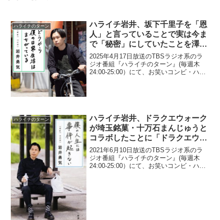
ハライチ岩井、坂下千里子を「恩
ハライチのターン
人」と言っていることで実は今ま
で「秘密」にしていたことを澤部
に指摘される「『ゴッドタン』よ
2025年4月17日放送のTBSラジオ系のラ
りも…」
ジオ番組『ハライチのターン』(毎週木
24:00-25:00）にて、お笑いコンビ・ハラ
イチの岩井勇気が、坂下千里子を「恩
人」と言っていることで実は今まで「秘
密」にしていたことを澤部に指摘されて
いた...
ハライチ岩井、ドラクエウォーク
ハライチのターン
が埼玉銘菓・十万石まんじゅうと
コラボしたことに「ドラクエウォ
ークも落ちたな(笑)」
2021年6月10日放送のTBSラジオ系のラ
ジオ番組『ハライチのターン』(毎週木
24:00-25:00）にて、お笑いコンビ・ハラ
イチの岩井勇気が、ドラクエウォークが
埼玉銘菓・十万石まんじゅうとコラボし
たことに「ドラクエウォークも落ちたな
(...