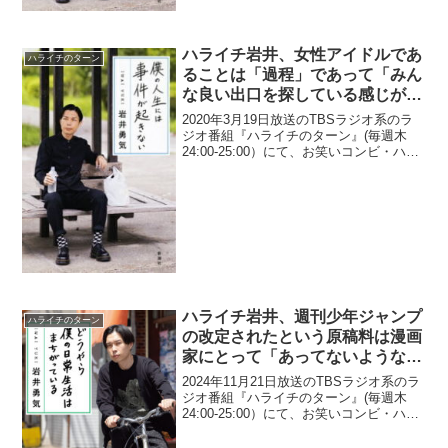
ハライチ岩井、女性アイドルであ
ハライチのターン
ることは「過程」であって「みん
な良い出口を探している感じがす
る」と指摘
2020年3月19日放送のTBSラジオ系のラ
ジオ番組『ハライチのターン』(毎週木
24:00-25:00）にて、お笑いコンビ・ハラ
イチの岩井勇気が、女性アイドルである
ことは「過程」であって「みんな良い出
口を探している感じがする」と指摘して
い...
ハライチ岩井、週刊少年ジャンプ
ハライチのターン
の改定されたという原稿料は漫画
家にとって「あってないようなも
の」と思う理由
2024年11月21日放送のTBSラジオ系のラ
ジオ番組『ハライチのターン』(毎週木
24:00-25:00）にて、お笑いコンビ・ハラ
イチの岩井勇気が、週刊少年ジャンプの
改定されたという原稿料は漫画家にとっ