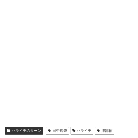
ハライチのターン
田中麗奈
ハライチ
澤部佑