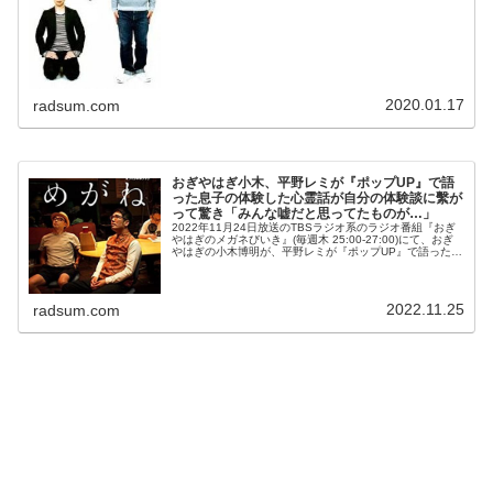
いたと語...
2020.01.17
radsum.com
おぎやはぎ小木、平野レミが『ポップUP』で語
った息子の体験した心霊話が自分の体験談に繫が
って驚き「みんな嘘だと思ってたものが…」
2022年11月24日放送のTBSラジオ系のラジオ番組『おぎ
やはぎのメガネびいき』(毎週木 25:00-27:00)にて、おぎ
やはぎの小木博明が、平野レミが『ポップUP』で語った息
子の体験した心霊話が自分の体験談に繫がって驚いたと語
っていた...
2022.11.25
radsum.com