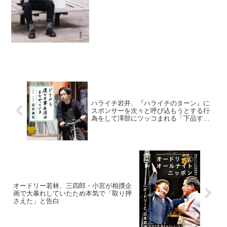
イドルで、「元○○グループです」みたい
な。...
ハライチ岩井、『ハライチのターン』に
スポンサーを次々と呼び込もうとする行
為をして澤部にツッコまれる「下品すぎ
ます」
オードリー若林、三四郎・小宮が相撲企
画で大暴れしていたため本気で「取り押
さえた」と告白