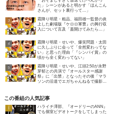
「おぞましすぎて放送でけへんかっ
た」シーンがあると明かす「ほんこん
さんが、セット裏行って…」
霜降り明星・粗品、福田雄一監督の炎
上した劇場版『ケロロ軍曹』の興行収
入について言及「蓋開けてみたら…」
霜降り明星・せいや、爆笑問題・太田
に久しぶりに会って「全然変わってな
い」と思った理由「『シンパイ賞』の
頃から全く変わってない」
霜降り明星・せいや、江頭2:50が永野
芽郁との共演で『オールスター感謝
祭』に「出禁」となったその後「マラ
ソンの沿道でエガちゃんねるで撮影
を…」
この番組の人気記事
ハライチ澤部、『オードリーのANN』
でも個室ビデオトークをしてしまった