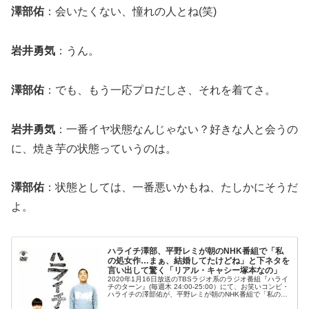
澤部佑
：会いたくない、憧れの人とね(笑)
岩井勇気
：うん。
澤部佑
：でも、もう一応プロだしさ、それを着てさ。
岩井勇気
：一番イヤ状態なんじゃない？好きな人と会うの
に、焼き芋の状態っていうのは。
澤部佑
：状態としては、一番悪いかもね、たしかにそうだ
よ。
ハライチ澤部、平野レミが朝のNHK番組で「私
の処女作…まぁ、結婚してたけどね」と下ネタを
言い出して驚く「リアル・キャシー塚本なの」
2020年1月16日放送のTBSラジオ系のラジオ番組『ハライ
チのターン』(毎週木 24:00-25:00）にて、お笑いコンビ・
ハライチの澤部佑が、平野レミが朝のNHK番組で「私の処
女作…まぁ、結婚してたけどね」と下ネタを言い出して驚