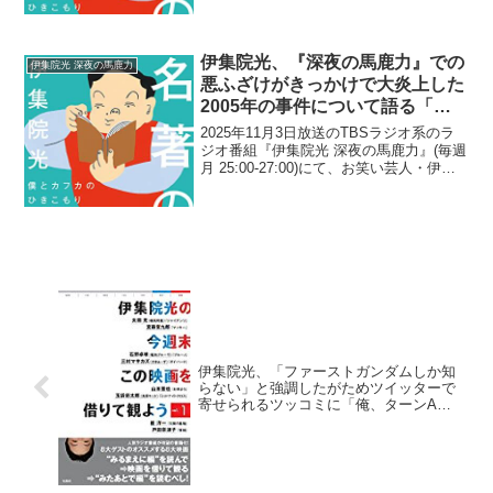
批判する視聴者に疑問を呈していた。伊
集院光：みんなで、『DOWN...
伊集院光、『深夜の馬鹿力』での
伊集院光 深夜の馬鹿力
悪ふざけがきっかけで大炎上した
2005年の事件について語る「偶
然のいたずらが…」
2025年11月3日放送のTBSラジオ系のラ
ジオ番組『伊集院光 深夜の馬鹿力』(毎週
月 25:00-27:00)にて、お笑い芸人・伊集
院光が、『深夜の馬鹿力』での悪ふざけ
がきっかけで大炎上した2005年の事件に
ついて語っていた。リスナーメー...
伊集院光、「ファーストガンダムしか知
らない」と強調したがためツイッターで
寄せられるツッコミに「俺、ターンA劇
場版のプログラムに寄稿してますけど」