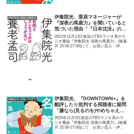
組出演は「汗腺」との戦いでもあったと
告白していた。伊集院光：土曜か、隅...
伊集院光、栗原マネージャーが
伊集院光 深夜の馬鹿力
『深夜の馬鹿力』を聞いていると
気づいた理由「『日本沈没』のこ
とを…」
2021年12月13日放送のTBSラジオ系のラ
ジオ番組『伊集院光 深夜の馬鹿力』(毎週
月 25:00-27:00)にて、お笑い芸人・伊集
院光が、栗原マネージャーが『深夜の馬
鹿力』を聞いていると気づいた理由につ
いて語っていた。伊集院光：中型免...
伊集院光、『DOWNTOWN+』を
伊集院光 深夜の馬鹿力
酷評したり批判する視聴者に疑問
「嫌なら(見るのを)やめちゃえば
いいし」
2025年11月3日放送のTBSラジオ系のラ
ジオ番組『伊集院光 深夜の馬鹿力』(毎週
月 25:00-27:00)にて、お笑い芸人・伊集
院光が、『DOWNTOWN+』を酷評したり