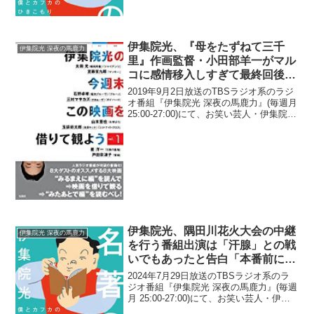
院光が、古本屋チェーン店で小学生の少
年が行っていた行動に衝撃を受けたと語
っていた。伊集院光：本をチェーンの...
伊集院光、『母をたずねて三千
伊集院光 深夜の馬鹿力
里』作画監督・小田部羊一がマル
コに感情移入しすぎて最終回後に
「マルコを描けなくなった」逸話
2019年9月2日放送のTBSラジオ系のラジ
に感動
オ番組『伊集院光 深夜の馬鹿力』(毎週月
25:00-27:00)にて、お笑い芸人・伊集院光
が、『母をたずねて三千里』作画監督・
小田部羊一がマルコに感情移入しすぎて
最終回後に「マルコを描けなくなっ...
伊集院光、隅田川花火大会の中継
伊集院光 深夜の馬鹿力
を行う番組出演は「汗腺」との戦
いでもあったと告白「本番前に汗
をかき始めたら…」
2024年7月29日放送のTBSラジオ系のラ
ジオ番組『伊集院光 深夜の馬鹿力』(毎週
月 25:00-27:00)にて、お笑い芸人・伊集
院光が、隅田川花火大会の中継を行う番