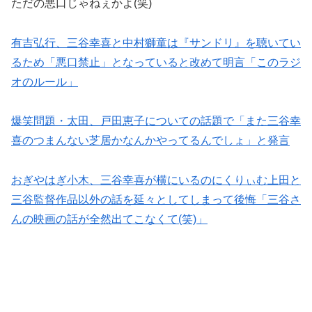
ただの悪口じゃねぇかよ(笑)
有吉弘行、三谷幸喜と中村獅童は『サンドリ』を聴いてい
るため「悪口禁止」となっていると改めて明言「このラジ
オのルール」
爆笑問題・太田、戸田恵子についての話題で「また三谷幸
喜のつまんない芝居かなんかやってるんでしょ」と発言
おぎやはぎ小木、三谷幸喜が横にいるのにくりぃむ上田と
三谷監督作品以外の話を延々としてしまって後悔「三谷さ
んの映画の話が全然出てこなくて(笑)」