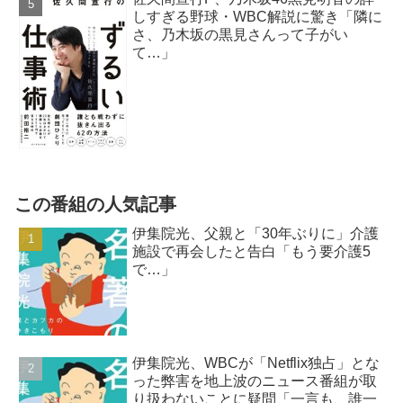
しすぎる野球・WBC解説に驚き「隣に
さ、乃木坂の黒見さんって子がい
て…」
この番組の人気記事
伊集院光、父親と「30年ぶりに」介護
施設で再会したと告白「もう要介護5
で…」
伊集院光、WBCが「Netflix独占」とな
った弊害を地上波のニュース番組が取
り扱わないことに疑問「一言も、誰一