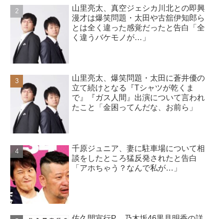
山里亮太、真空ジェシカ川北との即興
漫才は爆笑問題・太田や古舘伊知郎ら
とは全く違った感覚だったと告白「全
く違うバケモノが…」
山里亮太、爆笑問題・太田に蒼井優の
立て続けとなる『Tシャツが乾くま
で』『ガス人間』出演について言われ
たこと「金困ってんだな、お前ら」
千原ジュニア、妻に駐車場について相
談をしたところ猛反発されたと告白
「アホちゃう？なんで私が…」
佐久間宣行P、乃木坂46黒見明香の詳