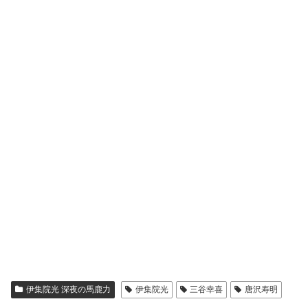
伊集院光 深夜の馬鹿力
伊集院光
三谷幸喜
唐沢寿明