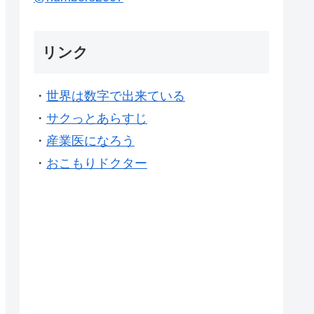
リンク
・
世界は数字で出来ている
・
サクっとあらすじ
・
産業医になろう
・
おこもりドクター