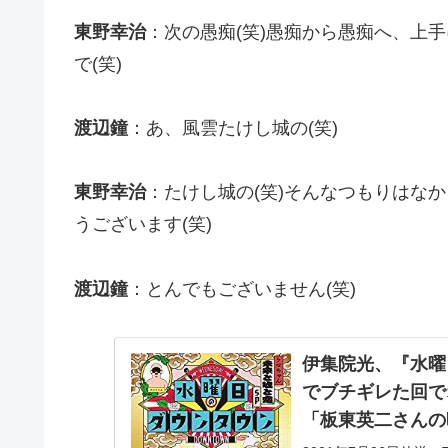
東野幸治
：次の愚痴(笑)愚痴から愚痴へ、上
で(笑)
渡辺鐘
：あ、風雲たけし城の(笑)
東野幸治
：たけし城の(笑)そんなつもりはな
うございます(笑)
渡辺鐘
：とんでもございません(笑)
伊集院光、『水曜
でブチギレた回で
「板東英二さんの