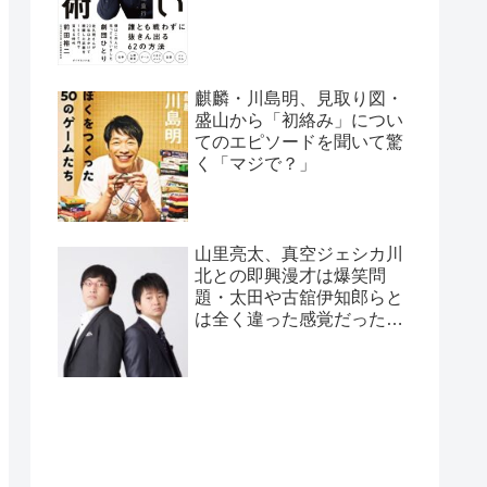
麒麟・川島明、見取り図・
盛山から「初絡み」につい
てのエピソードを聞いて驚
く「マジで？」
山里亮太、真空ジェシカ川
北との即興漫才は爆笑問
題・太田や古舘伊知郎らと
は全く違った感覚だったと
告白「全く違うバケモノ
が…」