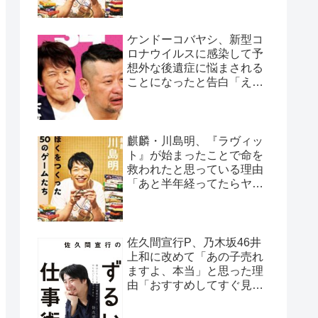
ケンドーコバヤシ、新型コ
ロナウイルスに感染して予
想外な後遺症に悩まされる
ことになったと告白「えげ
つない後遺症やねん、今
回」
麒麟・川島明、『ラヴィッ
ト』が始まったことで命を
救われたと思っている理由
「あと半年経ってたらヤバ
かった…」
佐久間宣行P、乃木坂46井
上和に改めて「あの子売れ
ますよ、本当」と思った理
由「おすすめしてすぐ見て
くれたの、井上さんだけで
すよ」