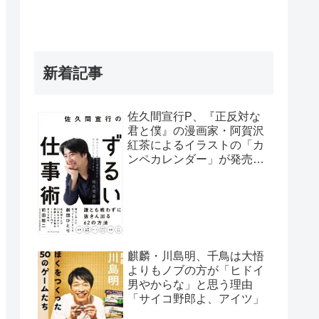
新着記事
佐久間宣行P、『正反対な
君と僕』の漫画家・阿賀沢
紅茶によるイラストの「カ
ンペカレンダー」が発売予
定だと明かす「異常な熱意
の社員が…」
麒麟・川島明、千鳥は大悟
よりもノブの方が「ヒドイ
男やからな」と思う理由
「サイコ野郎よ、アイツ」