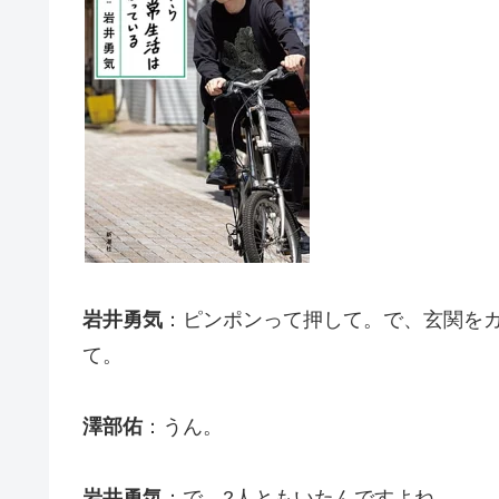
岩井勇気
：ピンポンって押して。で、玄関を
て。
澤部佑
：うん。
岩井勇気
：で、2人ともいたんですよね。