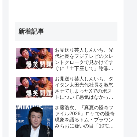
新着記事
お見送り芸人しんいち、光
代社長をフジテレビのタレ
ントクロークで見かけてす
ぐに「土下座して」謝罪を
したと告白「0.1秒で膝つい
お見送り芸人しんいち、タ
て、土下座してました
イタン太田光代社長を激怒
(笑)」
させてしまったXでのポス
トについて悪気はなかった
と釈明「何がダメか、僕は
加藤浩次、『真夏の怪奇フ
全く分かりませんでした」
ァイル2026』ロケでの怪奇
現象を語るトム・ブラウン
みちおに疑いの目「10℃っ
つったら、相当ですよ」