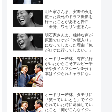
明石家さんま、実際の火を
使った決死のドラマ撮影を
行ったことがあると告白
「全身、ワセリン塗るんで
すよ」
明石家さんま、独特な声が
原因でロケが「お蔵入り」
になってしまった理由「俺
がロケに行ってしまい…」
オードリー若林、有吉弘行
がいたからこそアルピー平
子やタイムマシーン3号山
本はイジられキャラになっ
たと指摘「太田プロは有吉
さんがいるから」
オードリー若林、タモリに
『笑っていいとも』でイジ
られていた時に葛藤してい
たこと「俺がこんなイジら