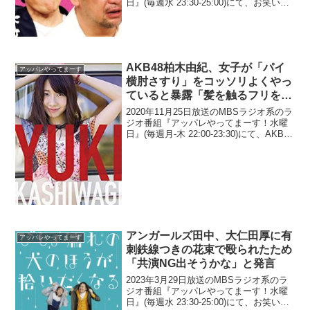
日』(毎週水 23:30-25:00)にて、お笑い芸
人・ケンドーコバヤシが、アンガール
ズ・田中卓志が妻と晩酌をしていること
に「やりたかったこと全部やってるな、
お...
AKB48柏木由紀、女子が「パイ
アッパレやってまーす
横肘さすり」をコッソリよくやっ
ていると暴露「髪を触るフリをし
て…」
2020年11月25日放送のMBSラジオ系のラ
ジオ番組『アッパレやってまーす！水曜
日』(毎週月-木 22:00-23:30)にて、AKB48
の柏木由紀が、女子が「パイ横肘さす
り」をコッソリよくやっていると暴露し
ていた。ケンドーコバヤシ：今回...
アンガールズ田中、大仁田厚に有
アッパレやってまーす
刺鉄線つきの花束で殴られたため
「共演NG出そうかな」と発言
2023年3月29日放送のMBSラジオ系のラ
ジオ番組『アッパレやってまーす！水曜
日』(毎週水 23:30-25:00)にて、お笑いコ