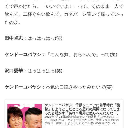
くで声かけたら、「いいですよ！」って、そのまま一人で
飲んで、二杯ぐらい飲んで、カネバーン置いて帰っていっ
たのよ。
田中卓志
：はっはっはっ(笑)
ケンドーコバヤシ
：「こんな奴、おらへんで」って(笑)
沢口愛華
：はっはっはっ(笑)
ケンドーコバヤシ
：本気の口説きやったみたいで(笑)
ケンドーコバヤシ、千原ジュニアに若手時代「復
讐」しようとしたところ思わぬ展開になってしま
ったと明かす「あれ？意外と怒らへんねんな…」
2023年7月25日放送の読売テレビの番組『にけつッ!!』に
て、お笑い芸人・ケンドーコバヤシが、千原ジュニアに若
手時代「復讐」しようとしたところ思わぬ展開になってし
まったと明かしていた。ケンドーコバヤシ：何回も言うて