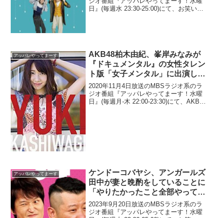
ジオ番組『アッパレやってまーす！水曜
日』(毎週水 23:30-25:00)にて、お笑いコ
ンビ・アンガールズの田中卓志が、NON
STYLE・井上裕介の『ワイドナショー』
での発言に過去の事件を「結婚...
AKB48柏木由紀、峯岸みなみが
アッパレやってまーす
『ドキュメンタル』の女性タレン
ト版「女子メンタル」に出演して
も平然としていたことに驚き「ビ
2020年11月4日放送のMBSラジオ系のラ
ビリません？」
ジオ番組『アッパレやってまーす！水曜
日』(毎週月-木 22:00-23:30)にて、AKB48
柏木由紀が、峯岸みなみが『ドキュメン
タル』の女性タレント版「女子メンタ
ル」に出演しても平然としていたこ...
ケンドーコバヤシ、アンガールズ
アッパレやってまーす
田中が妻と晩酌をしていることに
「やりたかったこと全部やってる
な、お前」
2023年9月20日放送のMBSラジオ系のラ
ジオ番組『アッパレやってまーす！水曜