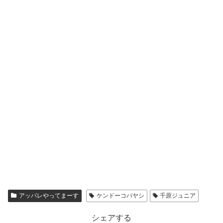
アッパレやってまーす
ケンドーコバヤシ
千原ジュニア
シェアする