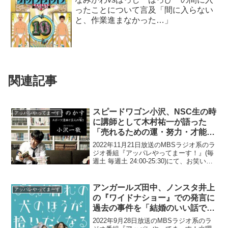
ったことについて言及「間に入らない
と、作業進まなかった…」
関連記事
スピードワゴン小沢、NSC生の時
アッパレやってまーす
に講師として木村祐一が語った
「売れるための運・努力・才能の
割合」が未だに心に残っていると
2022年11月21日放送のMBSラジオ系のラ
明かす
ジオ番組『アッパレやってまーす！』(毎
週土 毎週土 24:00-25:30)にて、お笑いコ
ンビ・スピードワゴンの小沢一敬が、
NSC生の時に講師として木村祐一が語っ
た「売れるための運・努力・才能の...
アンガールズ田中、ノンスタ井上
アッパレやってまーす
の『ワイドナショー』での発言に
過去の事件を「結婚のいい話で消
そうとしている」と指摘
2022年9月28日放送のMBSラジオ系のラ