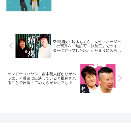
ンビ・アンガールズの田中卓志が、大仁
田厚に有刺鉄線つきの花束で殴られたた
め「共演NG出そうかな」と発言してい...
空気階段・鈴木もぐら、女性マネージャ
ーの写真を「無許可・無加工」でツイッ
ターにアップした水川かたまりに苦言
「本当におじさんだと思ったよね」
ケンドーコバヤシ、吉本芸人ばかりがバ
ラエティ番組に出演していると批判され
ることで反論「てめぇらが番組立ち上げ
た時には、吉本出さへんな」