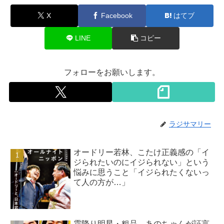
X
Facebook
はてブ
LINE
コピー
フォローをお願いします。
ラジサマリー
オードリー若林、こたけ正義感の「イ
ジられたいのにイジられない」という
悩みに思うこと「イジられたくないっ
て人の方が…」
霜降り明星・粗品、あのちゃんが証言