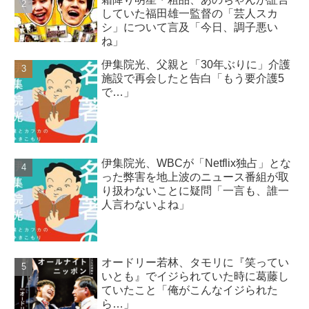
していた福田雄一監督の「芸人スカ
シ」について言及「今日、調子悪い
ね」
伊集院光、父親と「30年ぶりに」介護
施設で再会したと告白「もう要介護5
で…」
伊集院光、WBCが「Netflix独占」とな
った弊害を地上波のニュース番組が取
り扱わないことに疑問「一言も、誰一
人言わないよね」
オードリー若林、タモリに『笑ってい
いとも』でイジられていた時に葛藤し
ていたこと「俺がこんなイジられた
ら…」