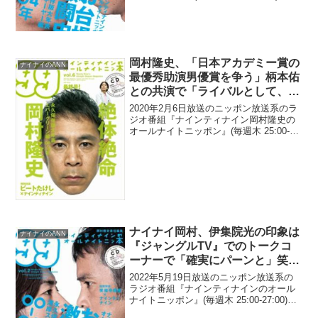
て、お笑いコンビ・ナインティナインの
岡村隆史が、Netflix『地獄に堕ちるわ
よ』を見た感想は改めて「ただただ細...
岡村隆史、「日本アカデミー賞の
ナイナイのANN
最優秀助演男優賞を争う」柄本佑
との共演で「ライバルとして、映
画の話は一切しなかった」と明か
2020年2月6日放送のニッポン放送系のラ
す
ジオ番組『ナインティナイン岡村隆史の
オールナイトニッポン』(毎週木 25:00-
27:00)にて、お笑いコンビ・ナインティ
ナインの岡村隆史が、「日本アカデミー
賞の最優秀助演男優賞を争う」柄本佑と
の共...
ナイナイ岡村、伊集院光の印象は
ナイナイのANN
『ジャングルTV』でのトークコ
ーナーで「確実にパーンと」笑い
をとっている姿であると語る
2022年5月19日放送のニッポン放送系の
ラジオ番組『ナインティナインのオール
ナイトニッポン』(毎週木 25:00-27:00)に
て、お笑いコンビ・ナインティナインの