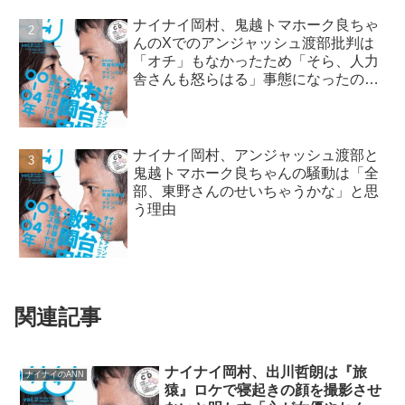
ナイナイ岡村、鬼越トマホーク良ちゃ
んのXでのアンジャッシュ渡部批判は
「オチ」もなかったため「そら、人力
舎さんも怒らはる」事態になったので
はと指摘
ナイナイ岡村、アンジャッシュ渡部と
鬼越トマホーク良ちゃんの騒動は「全
部、東野さんのせいちゃうかな」と思
う理由
関連記事
ナイナイ岡村、出川哲朗は『旅
ナイナイのANN
猿』ロケで寝起きの顔を撮影させ