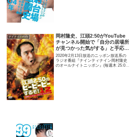
岡村隆史が、伊集院光の印象は『ジャン
グルTV』でのトークコーナーで「確実
に...
岡村隆史、江頭2:50がYouTube
ナイナイのANN
チャンネル開始で「自分の居場所
が見つかった気がする」と手応え
を感じていると明かす
2020年2月13日放送のニッポン放送系の
ラジオ番組『ナインティナイン岡村隆史
のオールナイトニッポン』(毎週木 25:00-
27:00)にて、お笑いコンビ・ナインティ
ナインの岡村隆史が、江頭2:50が
YouTubeチャンネル開始で「自分の居...