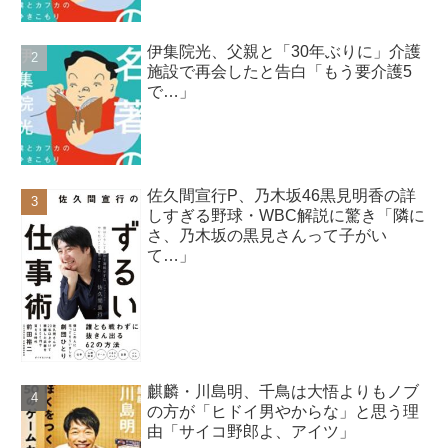
伊集院光、父親と「30年ぶりに」介護
施設で再会したと告白「もう要介護5
で…」
佐久間宣行P、乃木坂46黒見明香の詳
しすぎる野球・WBC解説に驚き「隣に
さ、乃木坂の黒見さんって子がい
て…」
麒麟・川島明、千鳥は大悟よりもノブ
の方が「ヒドイ男やからな」と思う理
由「サイコ野郎よ、アイツ」