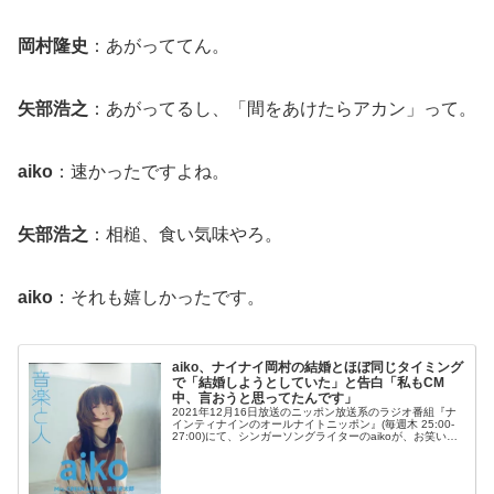
岡村隆史
：あがっててん。
矢部浩之
：あがってるし、「間をあけたらアカン」って。
aiko
：速かったですよね。
矢部浩之
：相槌、食い気味やろ。
aiko
：それも嬉しかったです。
aiko、ナイナイ岡村の結婚とほぼ同じタイミング
で「結婚しようとしていた」と告白「私もCM
中、言おうと思ってたんです」
2021年12月16日放送のニッポン放送系のラジオ番組『ナ
インティナインのオールナイトニッポン』(毎週木 25:00-
27:00)にて、シンガーソングライターのaikoが、お笑いコ
ンビ・ナインティナインの岡村隆史の結婚とほぼ同じタイ
ミングで...