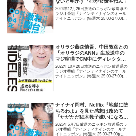
ないと明かす「心が女優やねん」
2024年12月26日放送のニッポン放送系の
ラジオ番組『ナインティナインのオール
ナイトニッポン』(毎週木 25:00-27:00)に
て、お笑いコンビ・ナインティナインの
岡村隆史が、出川哲朗は『旅猿』ロケで
寝起きの顔を撮影させないと明かして
い...
オリラジ藤森慎吾、中田敦彦との
ナイナイのANN
『オリラジのANN』生放送中の
マジ喧嘩でCM中にディレクター
から「もうやめますか？番組」と
2022年10月20日放送のニッポン放送系の
言われたと告白
ラジオ番組『ナインティナインのオール
ナイトニッポン』(毎週木 25:00-27:00)に
て、お笑いコンビ・オリエンタルラジオ
の藤森慎吾が、中田敦彦との『オリラジ
のANN』生放送中のマジ喧嘩でCM中...
ナイナイ岡村、Netflix『地獄に堕
ナイナイのANN
ちるわよ』を見た感想は改めて
「ただただ細木数子嫌いになる」
というものだったと告白
2026年5月7日放送のニッポン放送系のラ
ジオ番組『ナインティナインのオールナ
イトニッポン』(毎週木 25:00-27:00)に