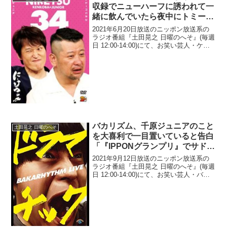
収録でニューハーフに誘われて一
緒に飲んでいたら夜中にトミーズ
健が「部屋入っていい？」とやっ
2021年6月20日放送のニッポン放送系の
てきたと暴露
ラジオ番組『土田晃之 日曜のへそ』(毎週
日 12:00-14:00)にて、お笑い芸人・ケン
ドーコバヤシが、泊まりの番組収録でニ
ューハーフに誘われて一緒に飲んでいた
ら夜中にトミーズ健が「部屋入ってい
い...
バカリズム、千原ジュニアのこと
土田晃之 日曜のへそ
を大喜利で一目置いていると告白
「『IPPONグランプリ』でサドン
デスや決勝やったりするのが一番
2021年9月12日放送のニッポン放送系の
楽しい」
ラジオ番組『土田晃之 日曜のへそ』(毎週
日 12:00-14:00)にて、お笑い芸人・バカ
リズムが、千原ジュニアのことを大喜利
で一目置いていると告白していた。リス
ナーメール：バカリズムさんの大喜利
を...