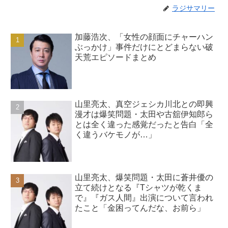
ラジサマリー
加藤浩次、「女性の顔面にチャーハン
ぶっかけ」事件だけにとどまらない破
天荒エピソードまとめ
山里亮太、真空ジェシカ川北との即興
漫才は爆笑問題・太田や古舘伊知郎ら
とは全く違った感覚だったと告白「全
く違うバケモノが…」
山里亮太、爆笑問題・太田に蒼井優の
立て続けとなる『Tシャツが乾くま
で』『ガス人間』出演について言われ
たこと「金困ってんだな、お前ら」