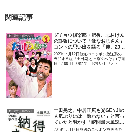
関連記事
ダチョウ倶楽部・肥後、志村けん
土田晃之 日曜のへそ
の訃報について「変なおじさん」
コントの思い出を語る「俺、20年
間ずっと志村さんに『なんだ君
2020年4月12日放送のニッポン放送系の
は！』って言ってたの」
ラジオ番組『土田晃之 日曜のへそ』(毎週
日 12:00-14:00)にて、お笑いトリオ・ダ
チョウ倶楽部の肥後克広が、志村けんの
訃報について、「変なおじさん」コント
の思い出を語っていた。志村けんのだ
い...
土田晃之、中居正広も光GENJIの
土田晃之 日曜のへそ
人気ぶりには「敵わない」と言っ
ていたと明かす「瞬間最大風速は
比べ物にならない」
2019年7月14日放送のニッポン放送系の