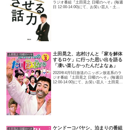
ラジオ番組『土田晃之 日曜のへそ』(毎週
日 12:00-14:00)にて、お笑い芸人・土田
晃之が、中居正広も光GENJIの人気ぶり
には「敵わない」と言っていたと明かし
ていた。土田晃之：シブがき隊が8...
土田晃之、志村けんと「家を解体
土田晃之 日曜のへそ
するロケ」に行った思い出を語る
「凄い楽しかったんだよなぁ」
2020年4月5日放送のニッポン放送系のラ
ジオ番組『土田晃之 日曜のへそ』(毎週日
12:00-14:00)にて、お笑い芸人・土田晃之
が、志村けんと「家を解体するロケ」に
行った思い出を語っていた。志村けんの
だいじょうぶだぁ VOL.3土田晃...
ケンドーコバヤシ、泊まりの番組
土田晃之 日曜のへそ