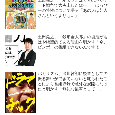
土田晃之、『水ダウ』ぼくらのバリケ
ード戦争で大炎上したはっしーはっぴ
ーの特性について語る「あの人は芸人
さんというよりも…」
土田晃之、『銭形金太郎』の復活がも
はや絶望的である理由を明かす「今、
ビンボーの番組できないんですよ」
バカリズム、出川哲朗に後輩としての
振る舞いができていないと叱られたこ
とにより番組収録で意外な展開になっ
たと明かす「無礼な後輩として…」