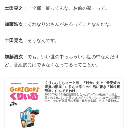
土田晃之
：「全部、揃ってんな、お前の家」って。
加藤浩次
：それなりのもんがあるってことなんだな。
土田晃之
：そうなんです。
加藤浩次
：でも、いい世の中っちゃいい世の中なんだけ
ど、番組的にはできなくなってるってことか。
くりぃむしちゅー上田、『銭金』史上「最安値の
家賃の部屋」に住む大学生の生活に驚き「屋根裏
部屋に住んでるわけ」
2020年6月29日配信開始となったYouTube動画『太田上
田』#168にて、お笑いコンビ・くりぃむしちゅーの上田晋
也が、テレビ朝日系の番組『銭形金太郎』史上「最安値の
家賃の部屋」に住む大学生の生活に驚いたと語っていた。
上田晋也：『銭金』...