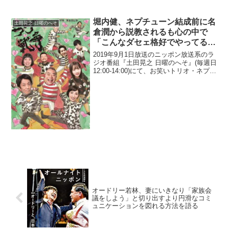
堀内健、ネプチューン結成前に名
土田晃之 日曜のへそ
倉潤から説教されるも心の中で
「こんなダセェ格好でやってる人
に言われたくねぇ」と思っていた
2019年9月1日放送のニッポン放送系のラ
と告白
ジオ番組『土田晃之 日曜のへそ』(毎週日
12:00-14:00)にて、お笑いトリオ・ネプチ
ューンの堀内健が、ネプチューン結成前
に名倉潤から説教されるも心の中で「こ
んなダセェ格好でやってる人に言われ...
オードリー若林、妻にいきなり「家族会
議をしよう」と切り出すより円滑なコミ
ュニケーションを図れる方法を語る