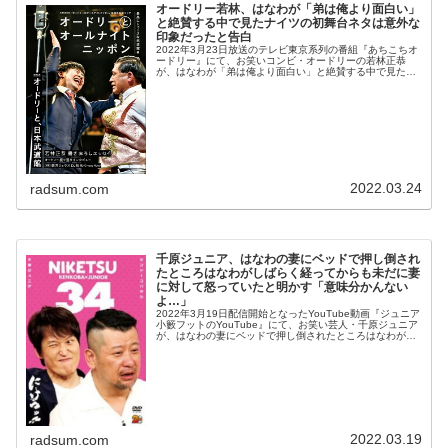
オードリー若林、はなわが「弟は俺より面白い」
と絶賛する中で見たナイツの初舞台ネタは意外な
印象だったと告白
2022年3月23日放送のテレビ東京系列の番組『あちこちオ
ードリー』にて、お笑いコンビ・オードリーの若林正恭
が、はなわが「弟は俺より面白い」と絶賛する中で見たナ
イツの初舞台ネタは意外な印象だったと告白していた。若
林正恭：お兄さん、はなわさん...
2022.03.24
radsum.com
千原ジュニア、はなわの妻にベッドで押し倒され
たところはなわがしばらく経ってからも未だに妻
に対して怒っていたと明かす「意味分かんない
よ…」
2022年3月19日配信開始となったYouTube動画『ジュニア
小籔フットのYouTube』にて、お笑い芸人・千原ジュニア
が、はなわの妻にベッドで押し倒されたところはなわがし
ばらく経ってからも未だに妻に対して怒っていたと明かし
ていた。岩尾望...
2022.03.19
radsum.com