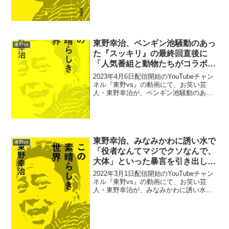
東野幸治、ペンギン池騒動のあっ
東野vs
た『スッキリ』の最終回直後に
「人気番組と動物たちがコラボ」
というCMが流れたことで違和感
2023年4月6日配信開始のYouTubeチャン
「なんかザワッとしたんですよ
ネル『東野vs』の動画にて、お笑い芸
人・東野幸治が、ペンギン池騒動のあっ
(笑)」
た『スッキリ』の最終回直後に「人気番
組と動物たちがコラボ」というCMが流れ
たことで違和感を感じたと語っていた。
東野幸治：...
東野幸治、みなみかわに誘い水で
東野vs
「役者なんてマジでクソなんで、
大体」といった暴言を引き出して
爆笑
2022年3月1日配信開始のYouTubeチャン
ネル『東野vs』の動画にて、お笑い芸
人・東野幸治が、みなみかわに誘い水で
「役者なんてマジでクソなんで、大体」
といった暴言を引き出して爆笑してい
た。東野幸治：殴られて、スーハースー
ハー言って、痛...