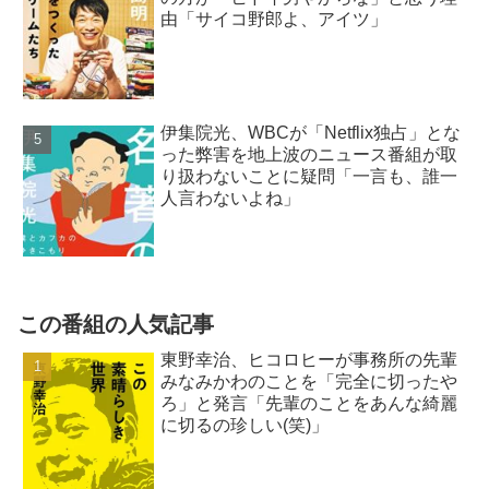
由「サイコ野郎よ、アイツ」
伊集院光、WBCが「Netflix独占」とな
った弊害を地上波のニュース番組が取
り扱わないことに疑問「一言も、誰一
人言わないよね」
この番組の人気記事
東野幸治、ヒコロヒーが事務所の先輩
みなみかわのことを「完全に切ったや
ろ」と発言「先輩のことをあんな綺麗
に切るの珍しい(笑)」