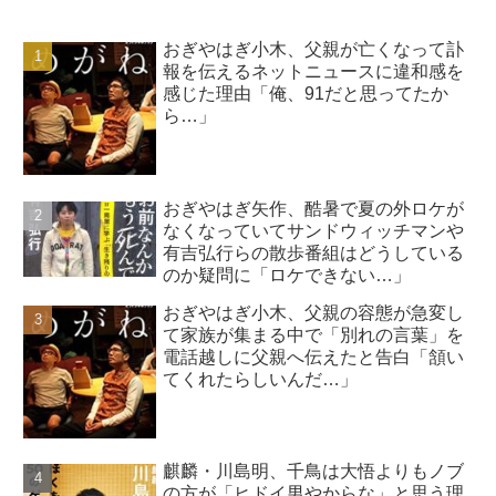
おぎやはぎ小木、父親が亡くなって訃
報を伝えるネットニュースに違和感を
感じた理由「俺、91だと思ってたか
ら…」
おぎやはぎ矢作、酷暑で夏の外ロケが
なくなっていてサンドウィッチマンや
有吉弘行らの散歩番組はどうしている
のか疑問に「ロケできない…」
おぎやはぎ小木、父親の容態が急変し
て家族が集まる中で「別れの言葉」を
電話越しに父親へ伝えたと告白「頷い
てくれたらしいんだ…」
麒麟・川島明、千鳥は大悟よりもノブ
の方が「ヒドイ男やからな」と思う理