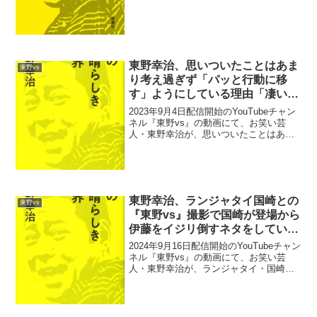
東野幸治、思いついたことはあま
東野vs
り考え過ぎず「パッと行動に移
す」ようにしている理由「凄い後
悔があるのよ」
2023年9月4日配信開始のYouTubeチャン
ネル『東野vs』の動画にて、お笑い芸
人・東野幸治が、思いついたことはあま
り考え過ぎず「パッと行動に移す」よう
にしている理由について語っていた。石
井ブレンド：本当に行動早いですよね。
東野幸治：行...
東野幸治、ランジャタイ国崎との
東野vs
『東野vs』撮影で国崎が登場から
伊藤をイジリ倒すネタをしていた
と明かす「旗を振って登場で…」
2024年9月16日配信開始のYouTubeチャン
ネル『東野vs』の動画にて、お笑い芸
人・東野幸治が、ランジャタイ・国崎和
也との『東野vs』撮影で国崎が登場から
伊藤幸司をイジリ倒すネタをしていたと
明かしていた。国崎和也：ちょっと、騒
動があり...