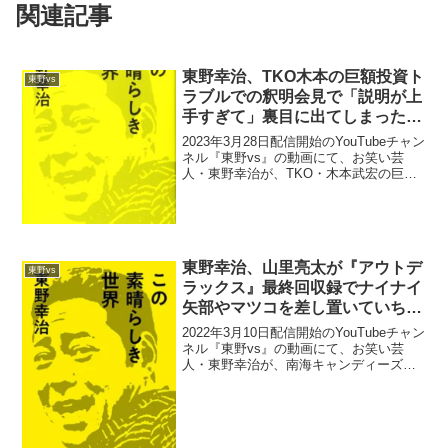
関連記事
東野幸治、TKO木本の巨額投資ト
東野vs
ラブルでの釈明会見で「説明が上
手すぎて」裏目に出てしまった原
因
2023年3月28日配信開始のYouTubeチャン
ネル『東野vs』の動画にて、お笑い芸
人・東野幸治が、TKO・木本武宏の巨額
投資トラブルでの釈明会見で、「説明が
上手すぎて」裏目に出てしまった原因に
ついて語っていた。渡部建：TKOさん、
記者会...
東野幸治、山里亮太が『アウトデ
東野vs
ラックス』最終回収録でナイナイ
矢部やマツコを差し置いていち早
くスタジオを出てきたと暴露「ト
2022年3月10日配信開始のYouTubeチャン
ップバッターでしたよ、出てくん
ネル『東野vs』の動画にて、お笑い芸
人・東野幸治が、南海キャンディーズ・
の」
山里亮太が『アウトデラックス』最終回
収録でナイナイ矢部やマツコを差し置い
ていち早くスタジオを出てきたと暴露し
ていた。山...