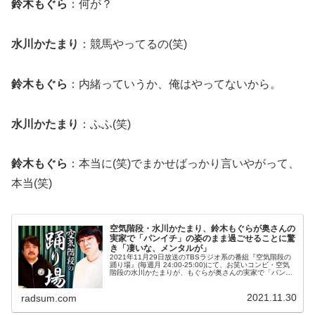
鈴木もぐら
：何が？
水川かたまり
：競馬やってるの(笑)
鈴木もぐら
：内緒っていうか、俺はやってないから。
水川かたまり
：ふふ(笑)
鈴木もぐら
：本当に(笑)でまかせばっかり言いやがって、
本当(笑)
空気階段・水川かたまり、鈴木もぐらが奥さんの
実家で「パンイチ」の姿のまま過ごせることに驚
き「凄いな、メンタルが」
2021年11月29日放送のTBSラジオ系の番組『空気階段の
踊り場』(毎週月 24:00-25:00)にて、お笑いコンビ・空気
階段の水川かたまりが、もぐらが奥さんの実家で「パンイ
チ」の姿のまま過ごせることに驚いていた。鈴木もぐら：
奥さんの実...
2021.11.30
radsum.com