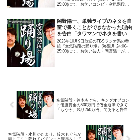
25:00)にて、お笑いコンビ・空気階段の
鈴木もぐらが、『笑う大晦日』での高嶋
政宏のとんでもない姿に「もしかした
ら、放送では高嶋さんいらっしゃらない
岡野陽一、単独ライブのネタを自
空気階段の踊り場
かもし...
室で書くことができなかった理由
を告白「タワマンでネタを書いて
るんですけど…」
2023年10月9日放送のTBSラジオ系の番
組『空気階段の踊り場』(毎週月 24:00-
25:00)にて、お笑い芸人・岡野陽一が、
単独ライブのネタを自室で書くことがで
きなかった理由を告白していた。水川か
たまり：岡野さんがどうやら、今月のも
う...
空気階段・鈴木もぐら、キングオブコン
ト優勝賞金の500万円で借金返済できて
「もう今、残り250万円」であると告白
空気階段・水川かたまり、鈴木もぐらが
妻トモミに隠れてパチンコと競馬をして