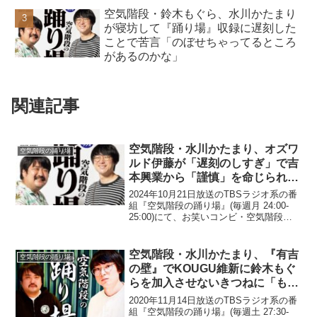
空気階段・鈴木もぐら、水川かたまり
が寝坊して『踊り場』収録に遅刻した
ことで苦言「のぼせちゃってるところ
があるのかな」
関連記事
空気階段・水川かたまり、オズワ
空気階段の踊り場
ルド伊藤が「遅刻のしすぎ」で吉
本興業から「謹慎」を命じられて
いたと明かす
2024年10月21日放送のTBSラジオ系の番
組『空気階段の踊り場』(毎週月 24:00-
25:00)にて、お笑いコンビ・空気階段の
水川かたまりが、オズワルド・伊藤俊介
が「遅刻のしすぎ」で吉本興業から「謹
慎」を命じられていたと明かしてい
空気階段・水川かたまり、『有吉
空気階段の踊り場
た。...
の壁』でKOUGU維新に鈴木もぐ
らを加入させないきつねに「もう
きつねさんで笑いません」といっ
2020年11月14日放送のTBSラジオ系の番
たツイッターのDMが送られてい
組『空気階段の踊り場』(毎週土 27:30-