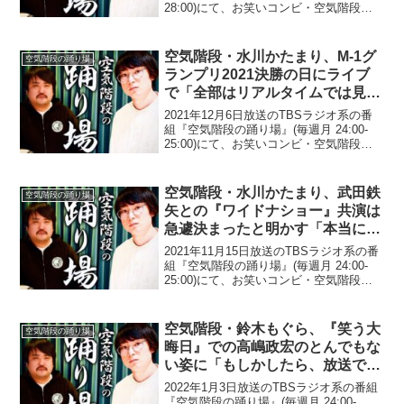
28:00)にて、お笑いコンビ・空気階段の
ると明かす
水川かたまりが、『有吉の壁』でKOUGU
維新に鈴木もぐらを加入させないきつね
に「もうきつねさんで笑いません」...
空気階段・水川かたまり、M-1グ
空気階段の踊り場
ランプリ2021決勝の日にライブ
で「全部はリアルタイムでは見れ
ない」ことで秘策を考えるも「ダ
2021年12月6日放送のTBSラジオ系の番
メだよなって思って(笑)」
組『空気階段の踊り場』(毎週月 24:00-
25:00)にて、お笑いコンビ・空気階段の
水川かたまりが、M-1グランプリ2021決
勝の日にライブで「全部はリアルタイム
では見れない」ことで秘策を考える...
空気階段・水川かたまり、武田鉄
空気階段の踊り場
矢との『ワイドナショー』共演は
急遽決まったと明かす「本当に2
日前ぐらいに…」
2021年11月15日放送のTBSラジオ系の番
組『空気階段の踊り場』(毎週月 24:00-
25:00)にて、お笑いコンビ・空気階段の
水川かたまりが、武田鉄矢との『ワイド
ナショー』共演は急遽決まったと明かし
ていた。鈴木もぐら：昨日オンエアさ
空気階段・鈴木もぐら、『笑う大
空気階段の踊り場
れ...
晦日』での高嶋政宏のとんでもな
い姿に「もしかしたら、放送では
高嶋さんいらっしゃらないかもし
2022年1月3日放送のTBSラジオ系の番組
れないです(笑)」
『空気階段の踊り場』(毎週月 24:00-