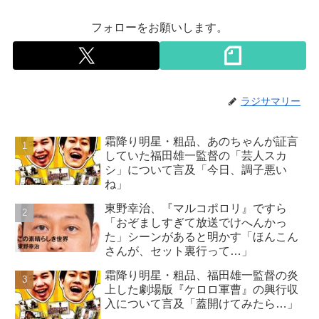
フォローをお願いします。
ラジサマリー
霜降り明星・粗品、あのちゃんが証言
していた福田雄一監督の「芸人スカ
シ」について言及「今日、調子悪い
ね」
東野幸治、『マルコポロリ』ですら
「おぞましすぎて放送でけへんかっ
た」シーンがあると明かす「ほんこん
さんが、セット裏行って…」
霜降り明星・粗品、福田雄一監督の炎
上した劇場版『ケロロ軍曹』の興行収
入について言及「蓋開けてみたら…」