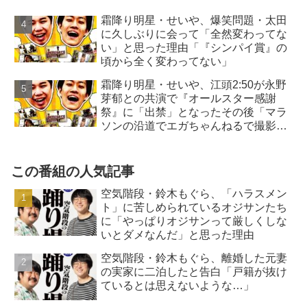
霜降り明星・せいや、爆笑問題・太田
に久しぶりに会って「全然変わってな
い」と思った理由「『シンパイ賞』の
頃から全く変わってない」
霜降り明星・せいや、江頭2:50が永野
芽郁との共演で『オールスター感謝
祭』に「出禁」となったその後「マラ
ソンの沿道でエガちゃんねるで撮影
を…」
この番組の人気記事
空気階段・鈴木もぐら、「ハラスメン
ト」に苦しめられているオジサンたち
に「やっぱりオジサンって厳しくしな
いとダメなんだ」と思った理由
空気階段・鈴木もぐら、離婚した元妻
の実家に二泊したと告白「戸籍が抜け
ているとは思えないような…」