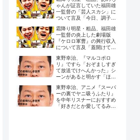
ゃんが証言していた福田雄
一監督の「芸人スカシ」に
ついて言及「今日、調子悪
いね」
霜降り明星・粗品、福田雄
一監督の炎上した劇場版
『ケロロ軍曹』の興行収入
について言及「蓋開けてみ
たら…」
東野幸治、『マルコポロ
リ』ですら「おぞましすぎ
て放送でけへんかった」シ
ーンがあると明かす「ほん
こんさんが、セット裏行っ
東野幸治、アニメ『スーパ
て…」
ーの裏でヤニ吸うふたり』
を中年リスナーにおすすめ
「好きだとか愛してるみた
いなこともなく…」