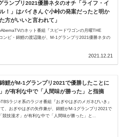
グランプリ2021優勝ネタのオチ「ライフ・イ
ル！」はバイきんぐ小峠の発案だったと明か
た方がいいと言われて」
信のAbemaTVのネット番組『スピードワゴンの月曜THE
いコンビ・錦鯉の渡辺隆が、M-1グランプリ2021優勝ネタの
ビューティフル！」はバイきんぐ・小峠英二の発案だった
2021.12.21
鯉がM-1グランプリ2021で優勝したことに
」が有利な中で「人間味が勝った」と指摘
放送のTBSラジオ系のラジオ番組『おぎやはぎのメガネびいき』
:00)にて、おぎやはぎの矢作兼が、錦鯉がM-1グランプリ2021で
競技漫才」が有利な中で「人間味が勝った」と...