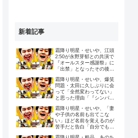
新着記事
霜降り明星・せいや、江頭
2:50が永野芽郁との共演で
『オールスター感謝祭』に
「出禁」となったその後
「マラソンの沿道でエガち
霜降り明星・せいや、爆笑
ゃんねるで撮影を…」
問題・太田に久しぶりに会
って「全然変わってない」
と思った理由「『シンパイ
賞』の頃から全く変わって
霜降り明星・せいや、「妻
ない」
や子供の名前も出てこな
い」ほど名前を覚えるのが
苦手だと告白「自分でもビ
ックリする時ある」
霜降り明星・粗品、あのち