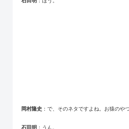
石田明
：ほう。
岡村隆史
：で、そのネタですよね。お猿のや
石田明
：うん。