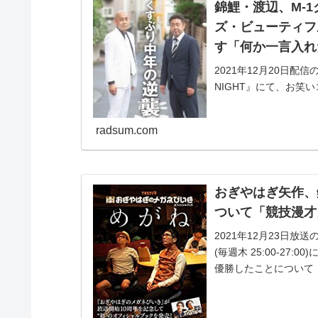
錦鯉・渡辺、M-1
ズ・ビューティフ
す「何か一言入れ
2021年12月20日配
NIGHT』にて、お笑
オチ「ライフ・イズ・
と...
radsum.com
おぎやはぎ矢作、錦
ついて「競技漫才
2021年12月23日
(毎週木 25:00-27
優勝したことについて「