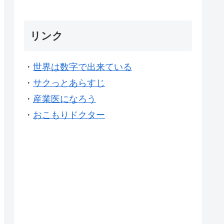
リンク
・
世界は数字で出来ている
・
サクっとあらすじ
・
産業医になろう
・
おこもりドクター