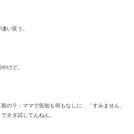
が凄い笑う。
0やけど。
直前のラ・ママで告知も何もなしに、「すみません、
こでネタ試してんねん。