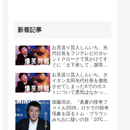
新着記事
お見送り芸人しんいち、光
代社長をフジテレビのタレ
ントクロークで見かけてす
ぐに「土下座して」謝罪を
したと告白「0.1秒で膝つい
お見送り芸人しんいち、タ
て、土下座してました
イタン太田光代社長を激怒
(笑)」
させてしまったXでのポス
トについて悪気はなかった
と釈明「何がダメか、僕は
加藤浩次、『真夏の怪奇フ
全く分かりませんでした」
ァイル2026』ロケでの怪奇
現象を語るトム・ブラウン
みちおに疑いの目「10℃っ
つったら、相当ですよ」