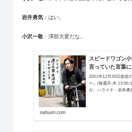
岩井勇気
：はい。
小沢一敬
：澤部大変だな。
スピードワゴン小沢
言っていた言葉に
2021年12月20日
ー』(毎週月-木 13:
が、ハライチ・岩井勇気
radsum.com