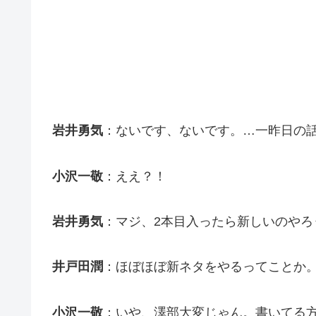
岩井勇気
：ないです、ないです。…一昨日の話
小沢一敬
：ええ？！
岩井勇気
：マジ、2本目入ったら新しいのやろ
井戸田潤
：ほぼほぼ新ネタをやるってことか
小沢一敬
：いや、澤部大変じゃん。書いてる