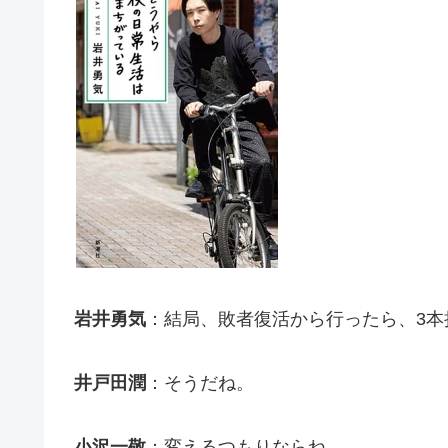
岩井勇気
：結局、敗者復活から行ったら、3
井戸田潤
：そうだね。
小沢一敬
：変えるつもりならね。