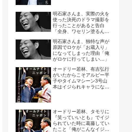
明石家さんま、実際の火を
使った決死のドラマ撮影を
行ったことがあると告白
「全身、ワセリン塗るんで
すよ」
明石家さんま、独特な声が
原因でロケが「お蔵入り」
になってしまった理由「俺
がロケに行ってしまい…」
オードリー若林、有吉弘行
がいたからこそアルピー平
子やタイムマシーン3号山
本はイジられキャラになっ
たと指摘「太田プロは有吉
さんがいるから」
オードリー若林、タモリに
『笑っていいとも』でイジ
られていた時に葛藤してい
たこと「俺がこんなイジら