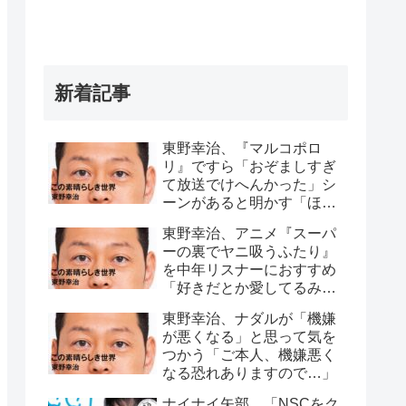
新着記事
東野幸治、『マルコポロ
リ』ですら「おぞましすぎ
て放送でけへんかった」シ
ーンがあると明かす「ほん
こんさんが、セット裏行っ
東野幸治、アニメ『スーパ
て…」
ーの裏でヤニ吸うふたり』
を中年リスナーにおすすめ
「好きだとか愛してるみた
いなこともなく…」
東野幸治、ナダルが「機嫌
が悪くなる」と思って気を
つかう「ご本人、機嫌悪く
なる恐れありますので…」
ナイナイ矢部、「NSCをク