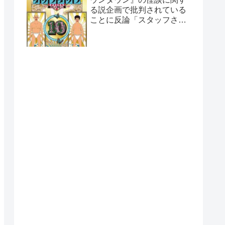
る説企画で批判されている
ことに反論「スタッフさん
と打ち合わせした上なん
で…」