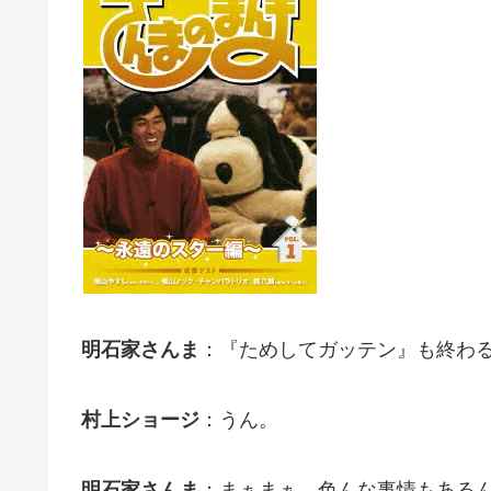
明石家さんま
：『ためしてガッテン』も終わ
村上ショージ
：うん。
明石家さんま
：まぁまぁ、色んな事情もある