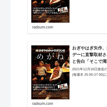
木に「このことは絶対触
radsum.com
おぎやはぎ矢作、
デーに直撃取材さ
と告白「そこで濁
2021年12月16日
(毎週木 25:00-2
についてフライデーに直
radsum.com