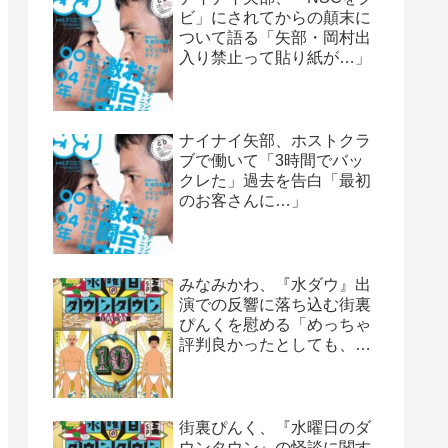
ビ」にされてからの顛末に
ついて語る「矢部・岡村出
入り禁止って貼り紙が…」
ナイナイ矢部、ホストクラ
ブで働いて「3時間でバッ
クレた」過去を告白「最初
のお客さんに…」
みなみかわ、『水ダウ』出
演での反響に落ち込む街裏
ぴんくを慰める「めっちゃ
評判良かったとしても、や
っぱ否はある」
街裏ぴんく、『水曜日のダ
ウンタウン』の怪談に関す