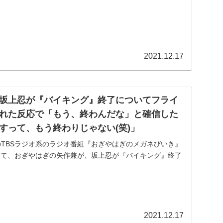
れ触れないで下さい」と放送前に注意していると明か...
2021.12.17
坂上忍が『バイキング』終了についてフライ
れた反応で「もう、終わんだな」と確信した
すって、もう終わりじゃない(笑)」
放送のTBSラジオ系のラジオ番組『おぎやはぎのメガネびいき』
7:00)にて、おぎやはぎの矢作兼が、坂上忍が『バイキング』終了
撃取材された反応で「もう、終わんだな」と確信した...
2021.12.17