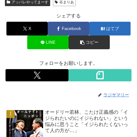
アッパレやってまーす
谷まりあ
シェアする
X
Facebook
はてブ
LINE
コピー
フォローをお願いします。
ラジサマリー
オードリー若林、こたけ正義感の「イ
ジられたいのにイジられない」という
悩みに思うこと「イジられたくないっ
て人の方が…」