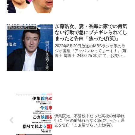
人・ケンドーコバヤシが、バナナマン・
日村勇紀がドジャースタジアムで観戦し
ていたら大谷翔平に「二度見された」
と...
加藤浩次、妻・香織に家での何気
アッパレやってまーす
ない行動で急にブチギレられてし
まったと告白「焦ったぜ(笑)」
2022年8月20日放送のMBSラジオ系のラ
ジオ番組『アッパレやってまーす！』(毎
週土 毎週土 24:00-25:30)にて、お笑いコ
ンビ・極楽とんぼの加藤浩次が、妻・香
織に家での何気ない行動で急にブチギレ
られてしまったと告白していた。加藤...
伊集院光、不登校中だった高校の修学旅
行に「何の前触れもなく急に行った」過
去を告白「まぁ居づらいよね(笑)」