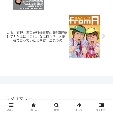
よゐこ有野、濱口が収録現場に1時間遅刻
してきた上に「これ、なに待ち？」と開
口一番で言っていたと暴露「全員心の中
で『お前や！』とツッコミ」
ラジサマリー
© 2017 ラジサマリー.
メニュー
ホーム
検索
トップ
サイドバー