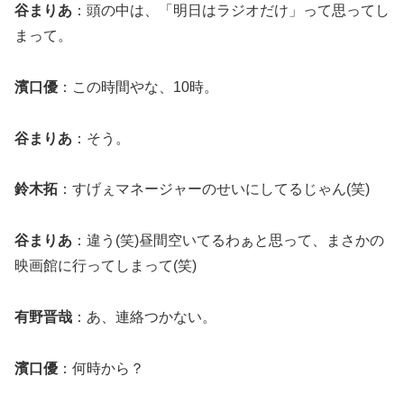
谷まりあ
：頭の中は、「明日はラジオだけ」って思ってし
まって。
濱口優
：この時間やな、10時。
谷まりあ
：そう。
鈴木拓
：すげぇマネージャーのせいにしてるじゃん(笑)
谷まりあ
：違う(笑)昼間空いてるわぁと思って、まさかの
映画館に行ってしまって(笑)
有野晋哉
：あ、連絡つかない。
濱口優
：何時から？