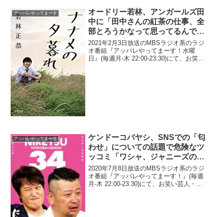
オードリー若林、アンガールズ田
アッパレやってまーす
中に「田中さんの紅茶の仕事、全
部とろうかなって思ってるんです
よ」と宣戦布告
2021年2月3日放送のMBSラジオ系のラジ
オ番組『アッパレやってまーす！水曜
日』(毎週月-木 22:00-23:30)にて、お笑い
コンビ・オードリーの若林正恭が、アン
ガールズ・田中卓志に「田中さんの紅茶
の仕事、全部とろうかなって思ってる
ん...
ケンドーコバヤシ、SNSでの「匂
アッパレやってまーす
わせ」についての話題で危険なツ
ッコミ「ワシャ、ジャニーズの彼
女か」
2020年7月8日放送のMBSラジオ系のラジ
オ番組『アッパレやってまーす！』(毎週
月-木 22:00-23:30)にて、お笑い芸人・ケ
ンドーコバヤシが、SNSでの「匂わせ」
についての話題で危険なツッコミを入れ
ていた。リスナーメール：ケンコバ...