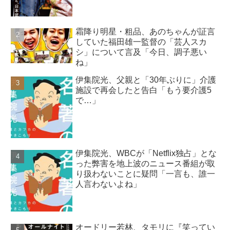
霜降り明星・粗品、あのちゃんが証言
していた福田雄一監督の「芸人スカ
シ」について言及「今日、調子悪い
ね」
伊集院光、父親と「30年ぶりに」介護
施設で再会したと告白「もう要介護5
で…」
伊集院光、WBCが「Netflix独占」とな
った弊害を地上波のニュース番組が取
り扱わないことに疑問「一言も、誰一
人言わないよね」
オードリー若林、タモリに『笑ってい