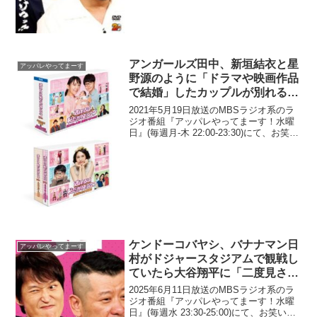
アンガールズ田中、新垣結衣と星
アッパレやってまーす
野源のように「ドラマや映画作品
で結婚」したカップルが別れると
「作品を見る時に『うーん…』っ
2021年5月19日放送のMBSラジオ系のラ
てなる」と発言
ジオ番組『アッパレやってまーす！水曜
日』(毎週月-木 22:00-23:30)にて、お笑い
コンビ・アンガールズの田中卓志が、新
垣結衣と星野源のように「ドラマや映画
作品で結婚」したカップルが別れると...
ケンドーコバヤシ、バナナマン日
アッパレやってまーす
村がドジャースタジアムで観戦し
ていたら大谷翔平に「二度見され
た」と言っていたと明かす
2025年6月11日放送のMBSラジオ系のラ
ジオ番組『アッパレやってまーす！水曜
日』(毎週水 23:30-25:00)にて、お笑い芸