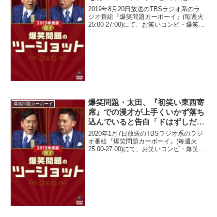
シーン」などを狙っていると明か
2019年8月20日放送のTBSラジオ系のラ
す
ジオ番組『爆笑問題カーボーイ』(毎週火
25:00-27:00)にて、お笑いコンビ・爆笑問
題の太田光が、TBS系の番組『情熱大
陸』のスタッフは3ヶ月以上の長期密着を
行って「イライラして、怒ったシー...
爆笑問題・太田、『初笑い東西寄
爆笑問題カーボーイ
席』での漫才が上手くいかず落ち
込んでいると告白「ドはずしだ
よ、イヤんなっちゃった」
2020年1月7日放送のTBSラジオ系のラジ
オ番組『爆笑問題カーボーイ』(毎週火
25:00-27:00)にて、お笑いコンビ・爆笑問
題の太田光が、『初笑い東西寄席』での
漫才が上手くいかず落ち込んでいると告
白していた。太田光：東西寄席、ドは
ず...