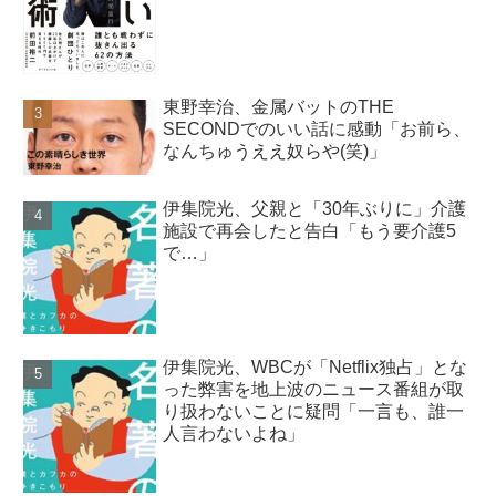
東野幸治、金属バットのTHE
SECONDでのいい話に感動「お前ら、
なんちゅうええ奴らや(笑)」
伊集院光、父親と「30年ぶりに」介護
施設で再会したと告白「もう要介護5
で…」
伊集院光、WBCが「Netflix独占」とな
った弊害を地上波のニュース番組が取
り扱わないことに疑問「一言も、誰一
人言わないよね」