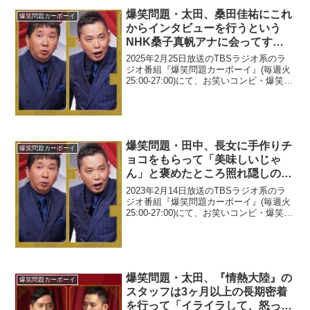
爆笑問題・太田、桑田佳祐にこれ
爆笑問題カーボーイ
からインタビューを行うという
NHK桑子真帆アナに会ってすぐ
桑田佳祐にメールしたと告白「桑
2025年2月25日放送のTBSラジオ系のラ
子さんが…」
ジオ番組『爆笑問題カーボーイ』(毎週火
25:00-27:00)にて、お笑いコンビ・爆笑問
題の太田光が、桑田佳祐にこれからイン
タビューを行うというNHK桑子真帆アナ
に会ってすぐ桑田佳祐にメールした...
爆笑問題・田中、長女に手作りチ
爆笑問題カーボーイ
ョコをもらって「美味しいじゃ
ん」と褒めたところ照れ隠しのよ
うな一言を言われたと明かす
2023年2月14日放送のTBSラジオ系のラ
ジオ番組『爆笑問題カーボーイ』(毎週火
25:00-27:00)にて、お笑いコンビ・爆笑問
題の田中裕二が、長女に手作りチョコを
もらって「美味しいじゃん」と褒めたと
ころ照れ隠しのような一言を言われた...
爆笑問題・太田、『情熱大陸』の
爆笑問題カーボーイ
スタッフは3ヶ月以上の長期密着
を行って「イライラして、怒った