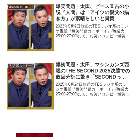
爆笑問題・太田、ピース又吉の小
爆笑問題カーボーイ
説『人間』は「アイツの親父の描
き方」が素晴らしいと賞賛
2023年5月9日放送のTBSラジオ系のラジ
オ番組『爆笑問題カーボーイ』(毎週火
25:00-27:00)にて、お笑いコンビ・爆笑問
題の太田光が、ピース・又吉直樹の小説
『人間』は「アイツの親父の描き方」が
素晴らしいと賞賛していた。太田光：
や...
爆笑問題・太田、マシンガンズ西
爆笑問題カーボーイ
堀のTHE SECOND 2025決勝での
敗因分析に驚き「SECONDって
いうのは可哀想コンテストなんで
2025年6月24日放送のTBSラジオ系のラ
す」
ジオ番組『爆笑問題カーボーイ』(毎週火
25:00-27:00)にて、お笑いコンビ・爆笑問
題の太田光が、マシンガンズ・西堀亮の
THE SECOND 2025決勝での敗因分析に
ついて語っていた。太田...