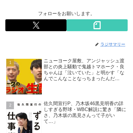
フォローをお願いします。
ラジサマリー
ニューヨーク屋敷、アンジャッシュ渡
部との炎上騒動で鬼越トマホーク・良
ちゃんは「泣いていた」と明かす「な
んでこんなことなっちまったんだ
よ…」
佐久間宣行P、乃木坂46黒見明香の詳
しすぎる野球・WBC解説に驚き「隣に
さ、乃木坂の黒見さんって子がい
て…」