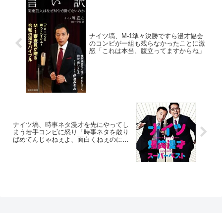
ナイツ塙、M-1準々決勝ですら漫才協会
のコンビが一組も残らなかったことに激
怒「これは本当、腹立ってますからね」
ナイツ塙、時事ネタ漫才を先にやってし
まう若手コンビに怒り「時事ネタを散り
ばめてんじゃねぇよ、面白くねぇのに。2
年目の奴が」