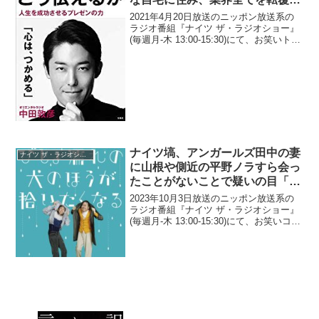
せたやろうと目論んでいた」と明
2021年4月20日放送のニッポン放送系の
かす「真っ黒の部屋で、革の仮面
ラジオ番組『ナイツ ザ・ラジオショー』
(毎週月-木 13:00-15:30)にて、お笑いトリ
をかぶって作戦会議」
オ・パンサーの向井慧が、オリエンタル
ラジオ・中田敦彦は芸人1年目から「テロ
組織のような自宅に住み、業界全て...
ナイツ塙、アンガールズ田中の妻
ナイツ ザ・ラジオショー
に山根や側近の平野ノラすら会っ
たことがないことで疑いの目「田
中さんは会ったことあるんですよ
2023年10月3日放送のニッポン放送系の
ね？」
ラジオ番組『ナイツ ザ・ラジオショー』
(毎週月-木 13:00-15:30)にて、お笑いコン
ビ・ナイツの塙宣之が、アンガールズ・
田中卓志の妻に山根良顕や側近の平野ノ
ラすら会ったことがないことで疑いの...