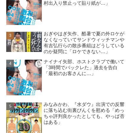
村出入り禁止って貼り紙が…」
おぎやはぎ矢作、酷暑で夏の外ロケが
なくなっていてサンドウィッチマンや
有吉弘行らの散歩番組はどうしている
のか疑問に「ロケできない…」
ナイナイ矢部、ホストクラブで働いて
「3時間でバックレた」過去を告白
「最初のお客さんに…」
みなみかわ、『水ダウ』出演での反響
に落ち込む街裏ぴんくを慰める「めっ
ちゃ評判良かったとしても、やっぱ否
はある」