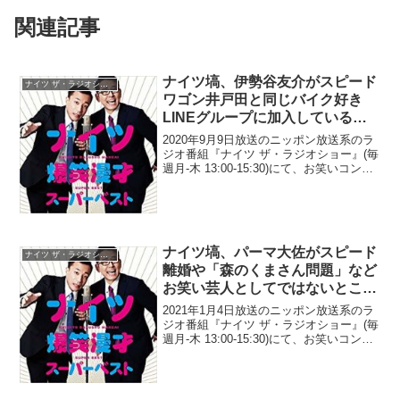
関連記事
ナイツ塙、伊勢谷友介がスピード
ナイツ ザ・ラジオショー
ワゴン井戸田と同じバイク好き
LINEグループに加入しているこ
とで「また井戸田さんの呪いじゃ
2020年9月9日放送のニッポン放送系のラ
ん」と発言
ジオ番組『ナイツ ザ・ラジオショー』(毎
週月-木 13:00-15:30)にて、お笑いコン
ビ・ナイツの塙宣之が、伊勢谷友介がス
ピードワゴン井戸田と同じバイク好き
LINEグループに加入していることで「...
ナイツ塙、パーマ大佐がスピード
ナイツ ザ・ラジオショー
離婚や「森のくまさん問題」など
お笑い芸人としてではないところ
ばかり話題になることに同情「凄
2021年1月4日放送のニッポン放送系のラ
い実力派の歌ネタやる子なのに
ジオ番組『ナイツ ザ・ラジオショー』(毎
週月-木 13:00-15:30)にて、お笑いコン
(笑)」
ビ・ナイツの塙宣之が、パーマ大佐がス
ピード離婚や「森のくまさん問題」など
お笑い芸人としてではないところばか
り...