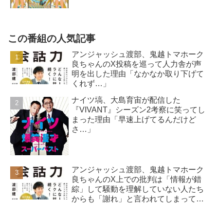
この番組の人気記事
アンジャッシュ渡部、鬼越トマホーク
良ちゃんのX投稿を巡って人力舎が声
明を出した理由「なかなか取り下げて
くれず…」
ナイツ塙、大島育宙が配信した
『VIVANT』シーズン2考察に笑ってし
まった理由「早速上げてるんだけど
さ…」
アンジャッシュ渡部、鬼越トマホーク
良ちゃんのX上での批判は「情報が錯
綜」して騒動を理解していない人たち
からも「謝れ」と言われてしまってい
ると告白