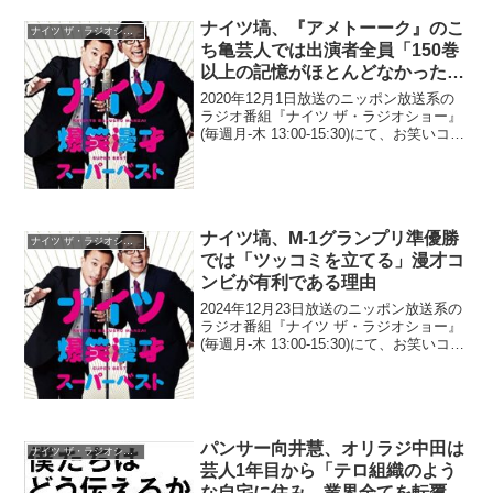
ナイツ塙、『アメトーーク』のこ
ナイツ ザ・ラジオショー
ち亀芸人では出演者全員「150巻
以上の記憶がほとんどなかった」
と暴露「1巻から100巻ぐらいま
2020年12月1日放送のニッポン放送系の
ではめちゃくちゃあるけど…」
ラジオ番組『ナイツ ザ・ラジオショー』
(毎週月-木 13:00-15:30)にて、お笑いコン
ビ・ナイツの塙宣之が、『アメトーー
ク』のこち亀芸人では、出演者全員「150
巻以上の記憶がほとんどなかった」...
ナイツ塙、M-1グランプリ準優勝
ナイツ ザ・ラジオショー
では「ツッコミを立てる」漫才コ
ンビが有利である理由
2024年12月23日放送のニッポン放送系の
ラジオ番組『ナイツ ザ・ラジオショー』
(毎週月-木 13:00-15:30)にて、お笑いコン
ビ・ナイツの塙宣之が、M-1グランプリ準
優勝では「ツッコミを立てる」漫才コン
ビが有利である理由について語...
パンサー向井慧、オリラジ中田は
ナイツ ザ・ラジオショー
芸人1年目から「テロ組織のよう
な自宅に住み、業界全てを転覆さ