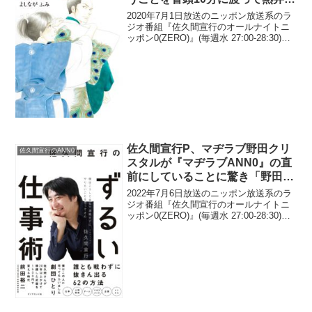
てしまって後悔「自分がどんだけ
2020年7月1日放送のニッポン放送系のラ
古参かというアピール、本人に
ジオ番組『佐久間宣行のオールナイトニ
ッポン0(ZERO)』(毎週水 27:00-28:30)に
(笑)」
て、テレビ東京の佐久間宣行プロデュー
サーが、漫画家・よしながふみとの対談
で、自分がいかにファンかというこ...
佐久間宣行P、マヂラブ野田クリ
佐久間宣行のANN0
スタルが『マヂラブANN0』の直
前にしていることに驚き「野田君
の生活も無茶苦茶だなぁ」
2022年7月6日放送のニッポン放送系のラ
ジオ番組『佐久間宣行のオールナイトニ
ッポン0(ZERO)』(毎週水 27:00-28:30)に
て、テレビプロデューサーの佐久間宣行
が、マヂカルラブリー・野田クリスタル
が『マヂカルラブリーのオールナイ...