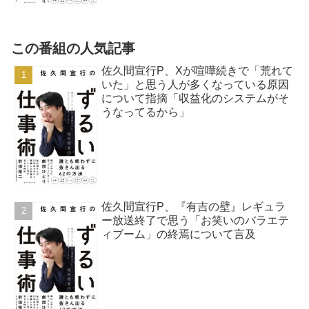
この番組の人気記事
佐久間宣行P、Xが喧嘩続きで「荒れて
いた」と思う人が多くなっている原因
について指摘「収益化のシステムがそ
うなってるから」
佐久間宣行P、『有吉の壁』レギュラ
ー放送終了で思う「お笑いのバラエテ
ィブーム」の終焉について言及