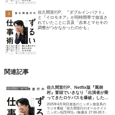
佐久間宣行P、『ダブルインパクト』
と『イロモネア』が同時間帯で放送さ
れていたことに言及「吉本とマセキの
調整がつかなかったのかも」
関連記事
佐久間宣行P、Netflix版『罵倒
佐久間宣行のANN0
村』冒頭でいきなり「出演者が乗
ってきたロケバスを爆破」したと
告白
2025年4月30日放送のニッポン放送系の
ラジオ番組『佐久間宣行のオールナイト
ニッポン0(ZERO)』(毎週水 27:00-28:30)