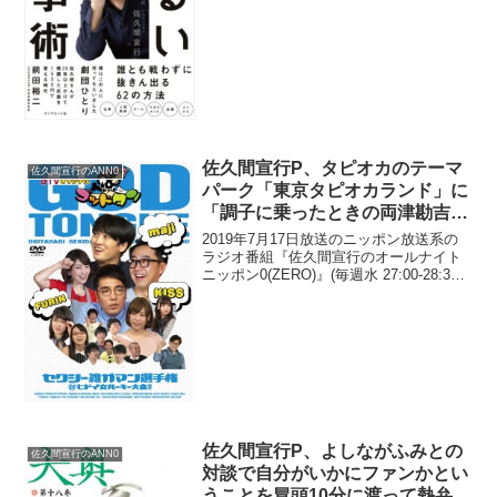
にて、テレビプロデューサーの佐久間宣
行が、Netflix版『罵倒村』冒頭でいきな
り「出演者が乗ってきたロ...
佐久間宣行P、タピオカのテーマ
佐久間宣行のANN0
パーク「東京タピオカランド」に
「調子に乗ったときの両津勘吉感
が凄い」と発言
2019年7月17日放送のニッポン放送系の
ラジオ番組『佐久間宣行のオールナイト
ニッポン0(ZERO)』(毎週水 27:00-28:30)
にて、テレビ東京プロデューサーの佐久
間宣行が、タピオカのテーマパーク「東
京タピオカランド」に「調子に乗っ...
佐久間宣行P、よしながふみとの
佐久間宣行のANN0
対談で自分がいかにファンかとい
うことを冒頭10分に渡って熱弁し