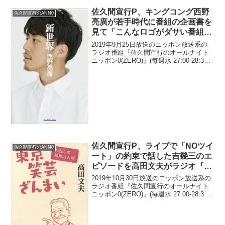
佐久間宣行P、キングコング西野
佐久間宣行のANN0
亮廣が若手時代に番組の企画書を
見て「こんなロゴがダサい番組や
りたくない」と言っていたと暴露
2019年9月25日放送のニッポン放送系の
ラジオ番組『佐久間宣行のオールナイト
ニッポン0(ZERO)』(毎週水 27:00-28:30)
にて、テレビ東京のプロデューサー・佐
久間宣行が、キングコング・西野亮廣が
若手時代に番組の企画書を見て「こ...
佐久間宣行P、ライブで「NOツイ
佐久間宣行のANN0
ート」の約束で話した吉幾三のエ
ピソードを高田文夫がラジオ『ビ
バリー昼ズ』でいきなり暴露して
2019年10月30日放送のニッポン放送系の
驚く
ラジオ番組『佐久間宣行のオールナイト
ニッポン0(ZERO)』(毎週水 27:00-28:30)
にて、テレビ東京のプロデューサー・佐
久間宣行が、ライブ『ANN0リスナー感謝
祭2019』で、「NOツイ...