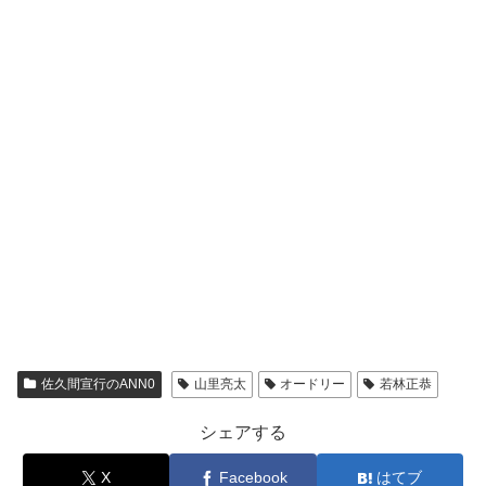
佐久間宣行のANN0
山里亮太
オードリー
若林正恭
シェアする
X
Facebook
はてブ