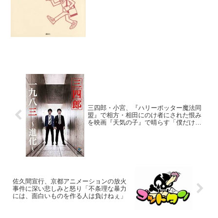
三四郎・小宮、『ハリーポッター魔法同
盟』で相方・相田にのけ者にされた恨み
を映画『天気の子』で晴らす「僕だけの
けものにされた」
佐久間宣行、京都アニメーションの放火
事件に深い悲しみと怒り「不条理な暴力
には、面白いものを作る人は負けねぇ」