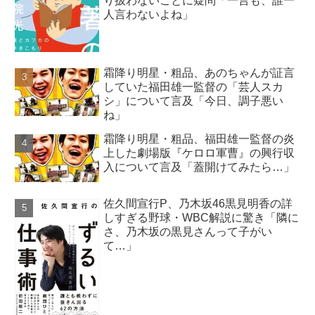
り扱わないことに疑問「一言も、誰一
人言わないよね」
霜降り明星・粗品、あのちゃんが証言
していた福田雄一監督の「芸人スカ
シ」について言及「今日、調子悪い
ね」
霜降り明星・粗品、福田雄一監督の炎
上した劇場版『ケロロ軍曹』の興行収
入について言及「蓋開けてみたら…」
佐久間宣行P、乃木坂46黒見明香の詳
しすぎる野球・WBC解説に驚き「隣に
さ、乃木坂の黒見さんって子がい
て…」