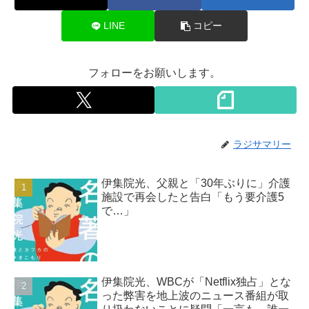
LINE
コピー
フォローをお願いします。
ラジサマリー
伊集院光、父親と「30年ぶりに」介護
施設で再会したと告白「もう要介護5
で…」
伊集院光、WBCが「Netflix独占」とな
った弊害を地上波のニュース番組が取