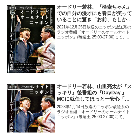
オードリー若林、『検索ちゃん』
オードリーのANN
での自分の漫才にも春日が笑って
いることに驚き「お前、もしかし
て笑ってんじゃないだろうな」
2021年12月25日放送のニッポン放送系の
ラジオ番組『オードリーのオールナイト
ニッポン』(毎週土 25:00-27:00)にて、お
笑いコンビ・オードリーの若林正恭が、
『検索ちゃん』での自分の漫才にも春日
が笑っていることに驚いていた。若林
正...
オードリー若林、山里亮太が『ス
オードリーのANN
ッキリ』後番組の『DayDay.』
MCに就任してほっと一安心「な
らなかったら、俺は怖かった…」
2023年1月14日放送のニッポン放送系の
ラジオ番組『オードリーのオールナイト
ニッポン』(毎週土 25:00-27:00)にて、お
笑いコンビ・オードリーの若林正恭が、
山里亮太が『スッキリ』後番組の
『DayDay.』MCに就任してほっと一安
心...