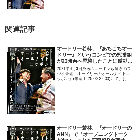
関連記事
オードリー若林、『あちこちオー
オードリーのANN
ドリー』というコンビでの冠番組
が23時台へ昇格したことに感動
「凄いことだぞ、春日。あれをや
2021年4月3日放送のニッポン放送系のラ
るためにやってきたんだろ？」
ジオ番組『オードリーのオールナイトニ
ッポン』(毎週土 25:00-27:00)にて、お笑
いコンビ・オードリーの若林正恭が、
『あちこちオードリー』というコンビで
の冠番組が23時台へ昇格したことに感動
し...
オードリー若林、『オードリーの
オードリーのANN
ANN』で「オープニングトーク