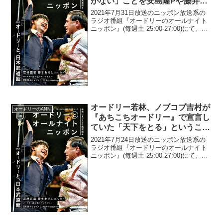
がない」ことを安島隆Pや藤井青
銅に指摘されていたと告白「先週
2021年7月31日放送のニッポン放送系の
も気づいた人もいると思うんです
ラジオ番組『オードリーのオールナイト
ニッポン』(毎週土 25:00-27:00)にて、お
けど…」
笑いコンビ・オードリーの若林正恭が、
同番組で「オープニングトークがない」
ことを安島隆Pや藤井青銅に指摘されて
い...
オードリー若林、ノブコブ吉村が
オードリーのANN
『あちこちオードリー』で宣言し
ていた「天下をとる」ということ
の意味を改めて語る
2021年7月24日放送のニッポン放送系の
ラジオ番組『オードリーのオールナイト
ニッポン』(毎週土 25:00-27:00)にて、お
笑いコンビ・オードリーの若林正恭が、
ノブコブ吉村が『あちこちオードリー』
で宣言していた「天下をとる」というこ
と...