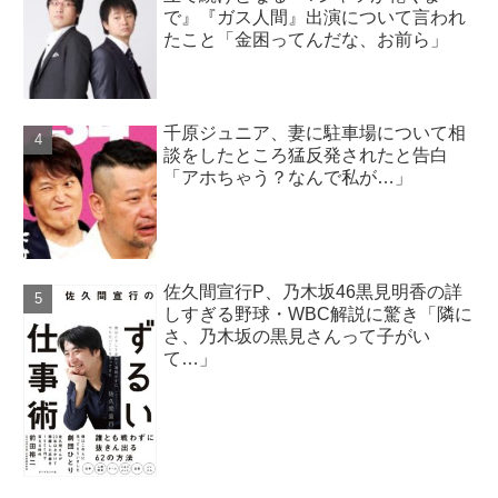
で』『ガス人間』出演について言われ
たこと「金困ってんだな、お前ら」
千原ジュニア、妻に駐車場について相
談をしたところ猛反発されたと告白
「アホちゃう？なんで私が…」
佐久間宣行P、乃木坂46黒見明香の詳
しすぎる野球・WBC解説に驚き「隣に
さ、乃木坂の黒見さんって子がい
て…」