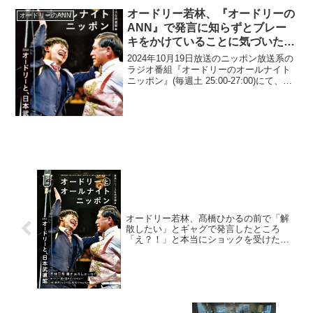
オードリー若林、『オードリーの
オードリーのANN
ANN』で発言に知らずとブレー
キをかけていることに気づいた瞬
間
2024年10月19日放送のニッポン放送系の
ラジオ番組『オードリーのオールナイト
ニッポン』(毎週土 25:00-27:00)にて、お
笑いコンビ・オードリーの若林正恭が、
『オードリーのオールナイトニッポン』
で発言に知らずとブレーキをかけてい
る...
オードリー若林、髙橋ひかるの前で「解
散したい」とギャグで発言したところ
「え？！」と本当にショックを受けた表
情をされてしまったと明かす