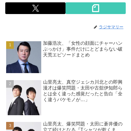
ラジサマリー
加藤浩次、「女性の顔面にチャーハン
ぶっかけ」事件だけにとどまらない破
天荒エピソードまとめ
山里亮太、真空ジェシカ川北との即興
漫才は爆笑問題・太田や古舘伊知郎ら
とは全く違った感覚だったと告白「全
く違うバケモノが…」
山里亮太、爆笑問題・太田に蒼井優の
立て続けとなる『Tシャツが乾くま