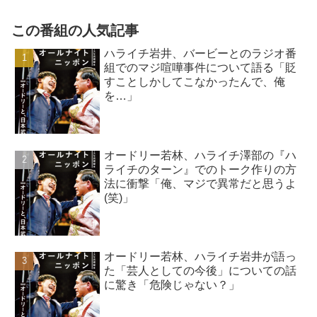
この番組の人気記事
ハライチ岩井、バービーとのラジオ番
組でのマジ喧嘩事件について語る「貶
すことしかしてこなかったんで、俺
を…」
オードリー若林、ハライチ澤部の『ハ
ライチのターン』でのトーク作りの方
法に衝撃「俺、マジで異常だと思うよ
(笑)」
オードリー若林、ハライチ岩井が語っ
た「芸人としての今後」についての話
に驚き「危険じゃない？」