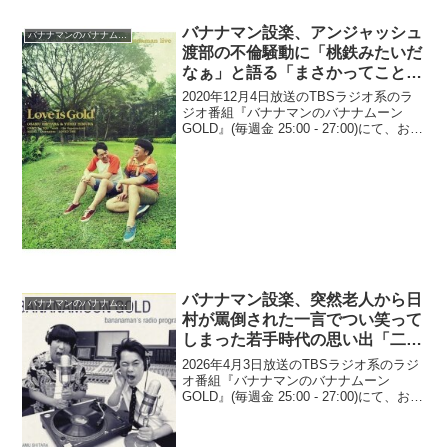
バナナマン設楽、アンジャッシュ
バナナマンのバナナムーンGOLD
渡部の不倫騒動に「桃鉄みたいだ
なぁ」と語る「まさかってことが
ある」「このまま行けると思って
2020年12月4日放送のTBSラジオ系のラ
も、落とし穴があったり」
ジオ番組『バナナマンのバナナムーン
GOLD』(毎週金 25:00 - 27:00)にて、お笑
いコンビ・バナナマンの設楽統が、アン
ジャッシュ・渡部建の不倫騒動に「桃鉄
みたいだなぁ」と語っていた。設楽...
バナナマン設楽、突然老人から日
バナナマンのバナナムーンGOLD
村が罵倒された一言でつい笑って
しまった若手時代の思い出「二人
で駅前で、スタッフさん待って
2026年4月3日放送のTBSラジオ系のラジ
て…」
オ番組『バナナマンのバナナムーン
GOLD』(毎週金 25:00 - 27:00)にて、お笑
いコンビ・バナナマンの設楽統が、突然
老人から日村が罵倒された一言でつい笑
ってしまった若手時代の思い出につい...