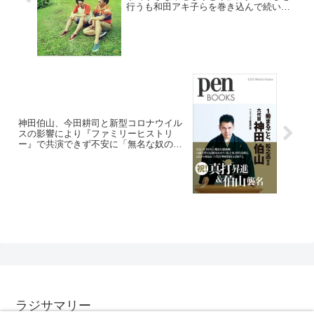
行うも和田アキ子らを巻き込んで続いて
いて「こうなると、誰で終われるのか」
と発言
神田伯山、今田耕司と新型コロナウイル
スの影響により『ファミリーヒストリ
ー』で共演できず不安に「無名な奴のフ
ァミリー、興味なくね？」
ラジサマリー