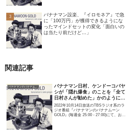
バナナマン設楽、『イロモネア』で急
に「100万円」が獲得できるようにな
ったマインドセットの変化「面白いの
は当たり前だけど…」
関連記事
バナナマン日村、ケンドーコバヤ
バナナマンのバナナムーンGOLD
シが「隠れ爆食」のことを「全て
日村さんが勧めた」かのように語
ることで激怒「そこが俺は許せな
2022年10月14日放送のTBSラジオ系のラ
いよ」
ジオ番組『バナナマンのバナナムーン
GOLD』(毎週金 25:00 - 27:00)にて、お笑
いコンビ・バナナマンの日村勇紀が、ケ
ンドーコバヤシが「隠れ爆食」のことを
「全て日村さんが勧めた」かのよ...