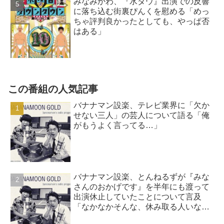
みなみかわ、『水ダウ』出演での反響
に落ち込む街裏ぴんくを慰める「めっ
ちゃ評判良かったとしても、やっぱ否
はある」
この番組の人気記事
バナナマン設楽、テレビ業界に「欠か
せない三人」の芸人について語る「俺
がもうよく言ってる…」
バナナマン設楽、とんねるずが『みな
さんのおかげです』を半年にも渡って
出演休止していたことについて言及
「なかなかそんな、休み取る人いな
い…」