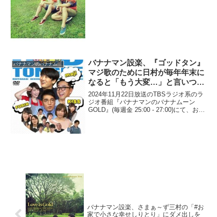
所」とバカにされて「ホリプロのグ...
バナナマン設楽、『ゴッドタン』
バナナマンのバナナムーンGOLD
マジ歌のために日村が毎年年末に
なると「もう大変…」と言いつつ
練習に打ち込んでいると明かす
2024年11月22日放送のTBSラジオ系のラ
ジオ番組『バナナマンのバナナムーン
GOLD』(毎週金 25:00 - 27:00)にて、お笑
いコンビ・バナナマンの設楽統が、『ゴ
ッドタン』マジ歌のために日村が毎年年
末になると「もう大変…」と言い...
バナナマン設楽、さまぁ～ず三村の「#お
家で小さな幸せしりとり」にダメ出しを