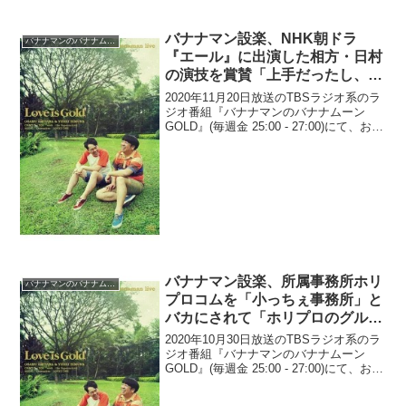
バナナマン設楽、NHK朝ドラ
バナナマンのバナナムーンGOLD
『エール』に出演した相方・日村
の演技を賞賛「上手だったし、日
村さんだなって感じだった」
2020年11月20日放送のTBSラジオ系のラ
ジオ番組『バナナマンのバナナムーン
GOLD』(毎週金 25:00 - 27:00)にて、お笑
いコンビ・バナナマンの設楽統が、NHK
朝の連続テレビ小説『エール』に出演し
た相方・日村勇紀の演技を「上...
バナナマン設楽、所属事務所ホリ
バナナマンのバナナムーンGOLD
プロコムを「小っちぇ事務所」と
バカにされて「ホリプロのグルー
プだぞ」と反論「傘下グループだ
2020年10月30日放送のTBSラジオ系のラ
から」
ジオ番組『バナナマンのバナナムーン
GOLD』(毎週金 25:00 - 27:00)にて、お笑
いコンビ・バナナマンの設楽統が、所属
事務所ホリプロコムを「小っちぇ事務