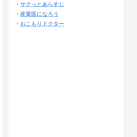
・
サクっとあらすじ
・
産業医になろう
・
おこもりドクター