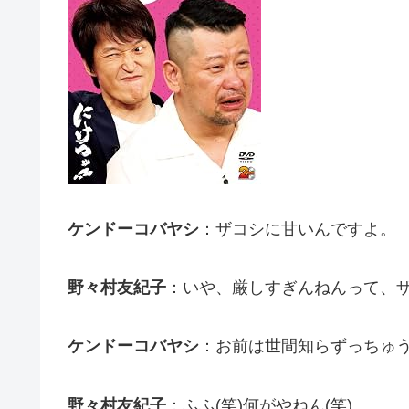
ケンドーコバヤシ
：ザコシに甘いんですよ。
野々村友紀子
：いや、厳しすぎんねんって、
ケンドーコバヤシ
：お前は世間知らずっちゅ
野々村友紀子
：ふふ(笑)何がやねん(笑)