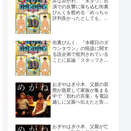
みなみかわ、『水ダウ』出
演での反響に落ち込む街裏
ぴんくを慰める「めっちゃ
評判良かったとしても、や
っぱ否はある」
街裏ぴんく、『水曜日のダ
ウンタウン』の怪談に関す
る説企画で批判されている
ことに反論「スタッフさん
と打ち合わせした上なん
で…」
おぎやはぎ小木、父親の容
態が急変して家族が集まる
中で「別れの言葉」を電話
越しに父親へ伝えたと告白
「頷いてくれたらしいん
だ…」
おぎやはぎ小木、父親が亡