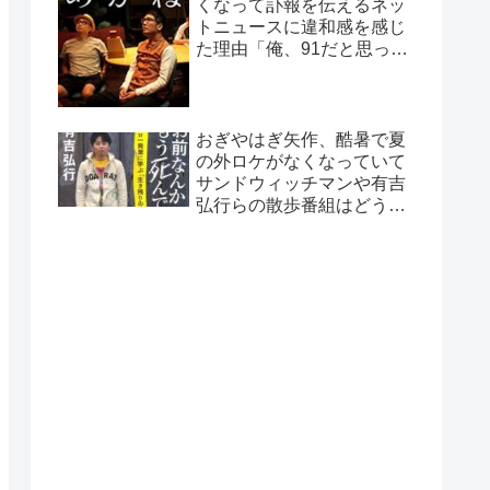
くなって訃報を伝えるネッ
トニュースに違和感を感じ
た理由「俺、91だと思って
たから…」
おぎやはぎ矢作、酷暑で夏
の外ロケがなくなっていて
サンドウィッチマンや有吉
弘行らの散歩番組はどうし
ているのか疑問に「ロケで
きない…」