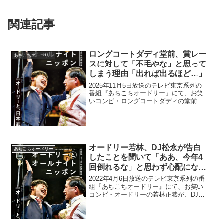
関連記事
ロングコートダディ堂前、賞レー
あちこちオードリー
スに対して「不毛やな」と思って
しまう理由「出れば出るほど…」
2025年11月5日放送のテレビ東京系列の
番組『あちこちオードリー』にて、お笑
いコンビ・ロングコートダディの堂前透
が、賞レースに対して「不毛やな」と思
ってしまう理由について語っていた。堂
前透：出れば出るほど、「あ、不毛や
な」と思っちゃいます...
オードリー若林、DJ松永が告白
あちこちオードリー
したことを聞いて「ああ、今年4
回倒れるな」と思わず心配になっ
てしまったと明かす
2022年4月6日放送のテレビ東京系列の番
組『あちこちオードリー』にて、お笑い
コンビ・オードリーの若林正恭が、DJ松
永が告白したことを聞いて「ああ、今年4
回倒れるな」と思わず心配になってしま
ったと明かしていた。若林正恭：松永が