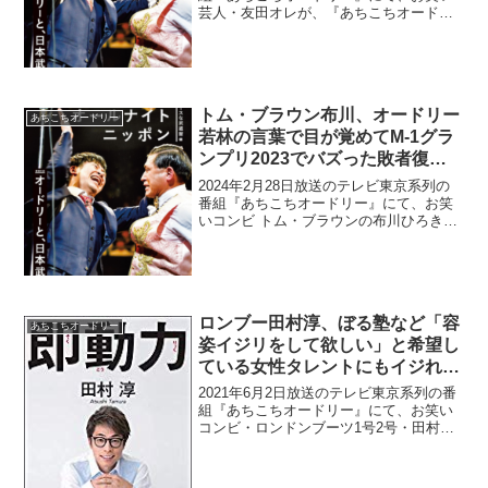
芸人・友田オレが、『あちこちオードリ
ー』に出演して驚きの事実が判明してい
た。若林正恭：友田君さ、どうなの？も
ちろんお笑いでその結果出して。友田オ
レ：はい。若林正恭...
トム・ブラウン布川、オードリー
あちこちオードリー
若林の言葉で目が覚めてM-1グラ
ンプリ2023でバズった敗者復活
戦ネタができたと告白
2024年2月28日放送のテレビ東京系列の
番組『あちこちオードリー』にて、お笑
いコンビ トム・ブラウンの布川ひろき
が、オードリー・若林正恭の言葉で目が
覚めて、M-1グランプリ2023でバズった
敗者復活戦ネタができたと告白してい
た。みちお：(...
ロンブー田村淳、ぼる塾など「容
あちこちオードリー
姿イジリをして欲しい」と希望し
ている女性タレントにもイジれな
くなっている現状に言及「双方が
2021年6月2日放送のテレビ東京系列の番
認め合ってるものに関しては、こ
組『あちこちオードリー』にて、お笑い
コンビ・ロンドンブーツ1号2号・田村淳
れは認めてくれないと」
が、ぼる塾など「容姿イジリをして欲し
い」と希望している女性タレントにもイ
ジれなくなっている現状について言及し