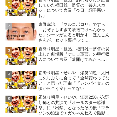
していた福田雄一監督の「芸人スカ
シ」について言及「今日、調子悪い
ね」
東野幸治、『マルコポロリ』ですら
「おぞましすぎて放送でけへんかっ
た」シーンがあると明かす「ほんこん
さんが、セット裏行って…」
霜降り明星・粗品、福田雄一監督の炎
上した劇場版『ケロロ軍曹』の興行収
入について言及「蓋開けてみたら…」
霜降り明星・せいや、爆笑問題・太田
に久しぶりに会って「全然変わってな
い」と思った理由「『シンパイ賞』の
頃から全く変わってない」
霜降り明星・せいや、江頭2:50が永野
芽郁との共演で『オールスター感謝
祭』に「出禁」となったその後「マラ
ソンの沿道でエガちゃんねるで撮影