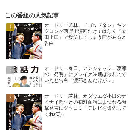
を…」
この番組の人気記事
オードリー若林、『ゴッドタン』キン
グコング西野出演回だけではなく『太
田上田』で爆笑してしまう回があると
告白
オードリー春日、アンジャッシュ渡部
の「発明」にブレイク時期は救われて
いたと告白「渡部さんだけが…」
オードリー若林、オダウエダ小田のナ
イナイ岡村との初対面話にまつわる衝
撃発言にツッコミ「テレビを優先して
くれ(笑)」