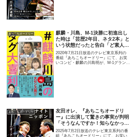
ね、心配なのが...
麒麟・川島、M-1決勝に初進出し
あちこちオードリー
た時は「芸歴2年目、ネタ2本」と
いう状態だったと告白「ど素人で
すよ、頭が」
2020年7月21日放送のテレビ東京系列の
番組『あちこちオードリー』にて、お笑
いコンビ・麒麟の川島明が、M-1グランプ
リ決勝に初進出した時は「芸歴2年目、ネ
タ2本」という状態だったと告白してい
た。若林正恭：川島さんは、M-1ですよ
ね？川島明...
友田オレ、『あちこちオードリ
あちこちオードリー
ー』に出演して驚きの事実が判明
「そうなんですか！知らなかっ
た…」
2025年7月2日放送のテレビ東京系列の番
組『あちこちオードリー』にて、お笑い