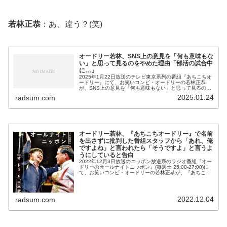
若林正恭
：あ、違う？(笑)
オードリー若林、SNS上の意見を「何も意味もな
い」と思って見るのをやめた理由「部活の試合中
に…」
2025年1月22日放送のテレビ東京系列の番組『あちこちオ
ードリー』にて、お笑いコンビ・オードリーの若林正恭
が、SNS上の意見を「何も意味もない」と思って見るのを
やめた理由について語っていた。ともしげ：ネットを見過
2025.01.24
radsum.com
ぎちゃうのはよくないのかも...
オードリー若林、『あちこちオードリー』で名前
を出さずに批判した番組スタッフから「あれ、俺
ですよね」と言われたら「そうですよ」と言うよ
うにしていると告白
2022年12月3日放送のニッポン放送系のラジオ番組『オー
ドリーのオールナイトニッポン』(毎週土 25:00-27:00)に
て、お笑いコンビ・オードリーの若林正恭が、『あちこち
オードリー』で名前を出さずに批判した番組スタッフから
「あれ、俺で...
2022.12.04
radsum.com