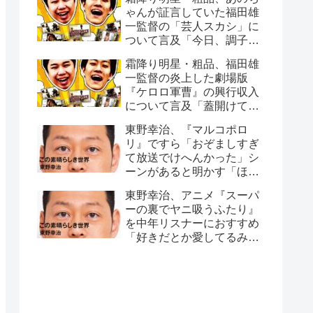
ゃんが証言していた福田雄
一監督の「芸人スカシ」に
ついて言及「今日、調子悪
いね」
霜降り明星・粗品、福田雄
一監督の炎上した劇場版
『ケロロ軍曹』の興行収入
について言及「蓋開けてみ
たら…」
東野幸治、『マルコポロ
リ』ですら「おぞましすぎ
て放送でけへんかった」シ
ーンがあると明かす「ほん
こんさんが、セット裏行っ
東野幸治、アニメ『スーパ
て…」
ーの裏でヤニ吸うふたり』
を中年リスナーにおすすめ
「好きだとか愛してるみた
いなこともなく…」