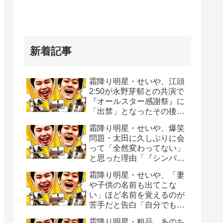
新着記事
霜降り明星・せいや、江頭
2:50が永野芽郁との共演で
『オールスター感謝祭』に
「出禁」となったその後
「マラソンの沿道でエガち
霜降り明星・せいや、爆笑
ゃんねるで撮影を…」
問題・太田に久しぶりに会
って「全然変わってない」
と思った理由「『シンパイ
賞』の頃から全く変わって
霜降り明星・せいや、「妻
ない」
や子供の名前も出てこな
い」ほど名前を覚えるのが
苦手だと告白「自分でもビ
ックリする時ある」
霜降り明星・粗品、あのち