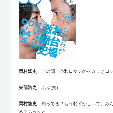
岡村隆史
：この間、令和ロマンのケムリとロ
矢部浩之
：ふふ(笑)
岡村隆史
：知ってる？もう恥ずかしいで。み
る？ちゃんと。