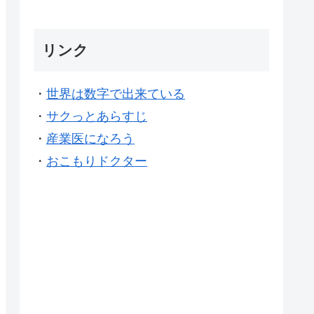
リンク
・
世界は数字で出来ている
・
サクっとあらすじ
・
産業医になろう
・
おこもりドクター