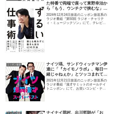
た特番で両端で座って東野幸治か
ら「もう、ウンチクで挟むな」と
言われたと明かす
2024年12月24日放送のニッポン放送系の
ラジオ番組『第50回 ラジオ・チャリテ
ィ・ミュージックソン』にて、テレビプ
ロデューサーの佐久間宣行が、伊集院光
と出演した特番で両端で座って東野幸治
から「もう、ウンチクで挟むな」と言わ
れたと明かして...
ナイツ塙、サンドウィッチマン伊
ニッポン放送
達に「『カイモノラボ』、毎日一
緒じゃねぇか」とツッコまれてお
茶を吹き出すハプニング
2021年12月21日放送のニッポン放送系の
ラジオ番組『漫才サミットのオールナイ
トニッポン』にて、お笑いコンビ・ナイ
ツの塙宣之が、サンドウィッチマン・伊
達みきおに「『カイモノラボ』、毎日一
緒じゃねぇか」とツッコまれてお茶を吹
き出してしまって...
ナイナイ岡村、出川哲朗が「お
ニッポン放送