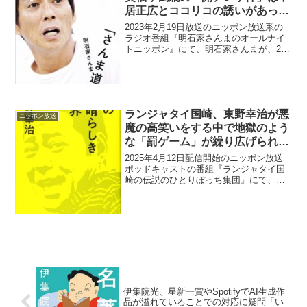
居正広とココリコの誘いがあった
から起きてしまったと指摘「コイ
2023年2月19日放送のニッポン放送系の
ツら、悪いフリしとんなぁ」
ラジオ番組『明石家さんまのオールナイ
トニッポン』にて、明石家さんまが、27
時間テレビでの笑福亭鶴瓶の「開チン事
件」は中居正広とココリコの誘いがあっ
たから起きてしまったと指摘していた。
笑福亭鶴瓶：「2...
ランジャタイ国崎、東野幸治が悪
ニッポン放送
魔の高笑いをする中で地獄のよう
な「罰ゲーム」が繰り広げられて
いたと明かす「手を叩いて笑って
2025年4月12日配信開始のニッポン放送
(笑)」
ポッドキャストの番組『ランジャタイ国
崎の伝説のひとりぼっち集団』にて、お
笑いコンビ・ランジャタイの国崎和也
が、東野幸治が悪魔の高笑いをする中で
地獄のような「罰ゲーム」が繰り広げら
れいたと明かしていた...
伊集院光、星新一賞やSpotifyでAI生成作
品が溢れていることでの対応に疑問「い