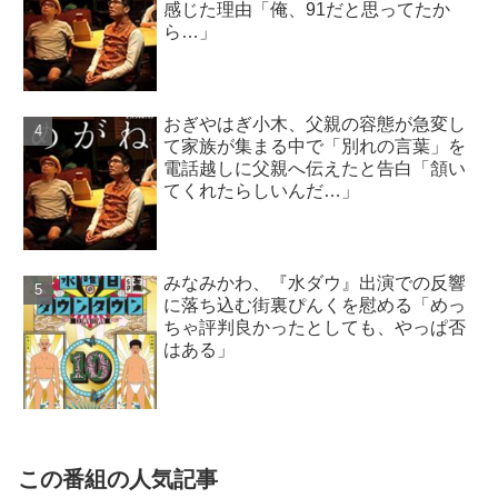
感じた理由「俺、91だと思ってたか
ら…」
おぎやはぎ小木、父親の容態が急変し
て家族が集まる中で「別れの言葉」を
電話越しに父親へ伝えたと告白「頷い
てくれたらしいんだ…」
みなみかわ、『水ダウ』出演での反響
に落ち込む街裏ぴんくを慰める「めっ
ちゃ評判良かったとしても、やっぱ否
はある」
この番組の人気記事