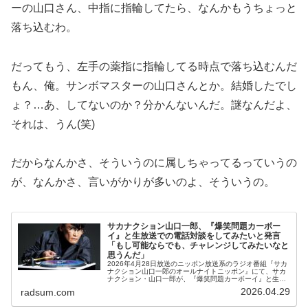
ーの山口さん、中指に指輪してたら、なんかもうちょっと
落ち込むわ。
だってもう、左手の薬指に指輪してる時点で落ち込むんだ
もん、俺。サンボマスターの山口さんとか。結婚したでし
ょ？…あ、してないのか？分かんないんだ。謎なんだよ、
それは、うん(笑)
だからなんかさ、そういうのに属しちゃってるっていうの
が、なんかさ、言いがかりが多いのよ、そういうの。
サカナクション山口一郎、『爆笑問題カーボー
イ』と生放送での電話対談をしてみたいと発言
「もし可能ならでも、チャレンジしてみたいなと
思うんだ」
2026年4月28日放送のニッポン放送系のラジオ番組『サカ
ナクション山口一郎のオールナイトニッポン』にて、サカ
ナクション・山口一郎が、『爆笑問題カーボーイ』と生放
送での電話対談をしてみたいと語っていた。山口一郎：こ
2026.04.29
radsum.com
の真裏でやってるね、爆笑問...