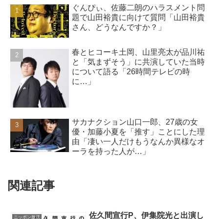
ぐんぴぃ、佐藤二朗のハラスメント問
題で山田裕貴に向けて質問「山田裕貴
さん、どうなんですか？」
春とヒコーキ土岡、山里亮太が品川祐
と「気まずそう」に共演していた当時
について語る「26時間テレビの時
に…」
サカナクション山口一郎、27歳の女
優・加藤小夏を「推す」ことにした理
由「凄い一人だけもうなんか異様なオ
ーラを持った人が…」
関連記事
佐久間宣行P、伊集院光と出演し
ニッポン放送