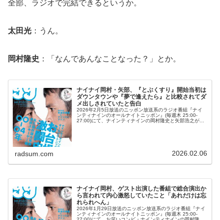
全部、ラジオで完結できるというか。
太田光
：うん。
岡村隆史
：「なんであんなことなった？」とか。
ナイナイ岡村・矢部、『とぶくすり』開始当初は
ダウンタウンや『夢で逢えたら』と比較されてダ
メ出しされていたと告白
2026年2月5日放送のニッポン放送系のラジオ番組『ナイ
ンティナインのオールナイトニッポン』(毎週木 25:00-
27:00)にて、ナインティナインの岡村隆史と矢部浩之が、
『とぶくすり』開始当初はダウンタウンや『夢で逢えた
ら』と比較されてダ...
2026.02.06
radsum.com
ナイナイ岡村、ゲスト出演した番組で総合演出か
ら言われて内心激怒していたこと「あれだけは忘
れられへん」
2026年1月29日放送のニッポン放送系のラジオ番組『ナイ
ンティナインのオールナイトニッポン』(毎週木 25:00-
27:00)にて、お笑いコンビ・ナインティナインの岡村隆史