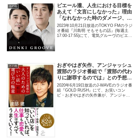
ピエール瀧、人生における目標を
その他
あえて「文言にしなかった」理由
「なれなかった時のダメージ、半
端なくない？」
2023年10月21日放送のTOKYO FMのラジ
オ番組『川島明 そもそもの話』(毎週土
17:00-17:55)にて、電気グルーヴのピエー
ル瀧が、人生における目標をあえて「文
言にしなかった」理由について語ってい
た。川島明：1991年に電気...
おぎやはぎ矢作、アンジャッシュ
その他
渡部のラジオ番組で「渡部の代わ
りに謝罪するのでは」との予想に
「全く代読しません、謝る気もご
2020年6月19日放送のJ-WAVEのラジオ番
ざいません(笑)」
組『GOLD RUSH』にて、お笑いコン
ビ・おぎやはぎの矢作兼が、アンジャッ
シュ・渡部建のラジオ番組で「渡部の代
わりに謝罪するのでは」との予想に「全
く代読しません、謝る気もございません
(笑)」...