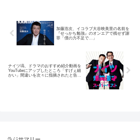
加藤浩次、イコラブ大谷映美里の名前を
『せっかち勉強』のオンエアで残せず謝
罪「僕の力不足で…」
ナイツ塙、ドラマのおすすめ紹介動画を
YouTubeにアップしたところ「すげぇ細
かい」間違いを次々に指摘されたと告白
「緊張感を持って次からは…」
ラジサマリー