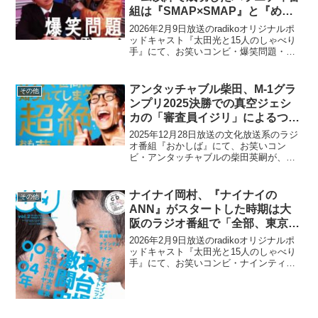
組は『SMAP×SMAP』と『めち
ゃイケ』であると語る
2026年2月9日放送のradikoオリジナルポ
ッドキャスト『太田光と15人のしゃべり
手』にて、お笑いコンビ・爆笑問題・太
田光が、ドリフや漫才ブーム以降で成功
したバラエティ番組は『SMAP×SMAP』
と『めちゃイケ』であると語っていた。
アンタッチャブル柴田、M-1グラ
その他
太田...
ンプリ2025決勝での真空ジェシ
カの「審査員イジリ」によるつか
みについて言及「寄席みたいな空
2025年12月28日放送の文化放送系のラジ
気に…」
オ番組『おかしば』にて、お笑いコン
ビ・アンタッチャブルの柴田英嗣が、M-1
グランプリ2025決勝での真空ジェシカの
「審査員イジリ」によるつかみについて
言及していた。岡田圭右：最初な、「も
ナイナイ岡村、『ナイナイの
その他
う1階上や...
ANN』がスタートした時期は大
阪のラジオ番組で「全部、東京の
悪口吐き出して」いたと告白
2026年2月9日放送のradikoオリジナルポ
ッドキャスト『太田光と15人のしゃべり
手』にて、お笑いコンビ・ナインティナ
インの岡村隆史が、『ナインティナイン
のオールナイトニッポン』がスタートし
た時期は大阪のラジオ番組で「全部、東
京の悪口吐...