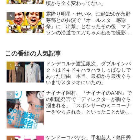
頃から全く変わってない」
霜降り明星・せいや、江頭2:50が永野
芽郁との共演で『オールスター感謝
祭』に「出禁」となったその後「マラ
ソンの沿道でエガちゃんねるで撮影
を…」
この番組の人気記事
ドンデコルテ渡辺銀次、ダブルインパ
クトはドキドキハラハラしっぱなしで
あった理由「本当、最初から最後ぐら
いまでスタジオにいたの」
ナイナイ岡村、『ナイナイのANN』で
の問題発言で「ディレクターが胸ぐら
掴まれる」「スポンサーのミニコーナ
ーをやらされる」といったことがあっ
たと告白
ケンドーコバヤシ、手相芸人・島田秀