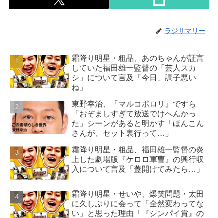
ラジサマリー
霜降り明星・粗品、あのちゃんが証言
していた福田雄一監督の「芸人スカ
シ」について言及「今日、調子悪い
ね」
東野幸治、『マルコポロリ』ですら
「おぞましすぎて放送でけへんかっ
た」シーンがあると明かす「ほんこん
さんが、セット裏行って…」
霜降り明星・粗品、福田雄一監督の炎
上した劇場版『ケロロ軍曹』の興行収
入について言及「蓋開けてみたら…」
霜降り明星・せいや、爆笑問題・太田
に久しぶりに会って「全然変わってな
い」と思った理由「『シンパイ賞』の