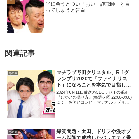
平に会うとつい「おい、詐欺師」と言
ってしまうと告白
関連記事
マヂラブ野田クリスタル、R-1グ
その他
ランプリ2020で「ファイナリス
ト」になることを本気で目指した
理由を告白
2024年6月11日放送のCBCラジオの番組
『むかいの喋り方』(毎週火曜 22:00-0:00)
にて、お笑いコンビ・マヂカルラブリー
の野田クリスタルが、R-1グランプリ2020
で「ファイナリスト」になることを本気
で目指した理由を告白していた...
爆笑問題・太田、ドリフや漫才ブ
その他
ーム以降で成功したバラエティ番