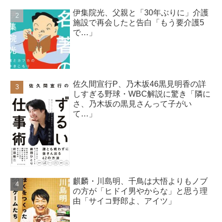
伊集院光、父親と「30年ぶりに」介護
施設で再会したと告白「もう要介護5
で…」
佐久間宣行P、乃木坂46黒見明香の詳
しすぎる野球・WBC解説に驚き「隣に
さ、乃木坂の黒見さんって子がい
て…」
麒麟・川島明、千鳥は大悟よりもノブ
の方が「ヒドイ男やからな」と思う理
由「サイコ野郎よ、アイツ」