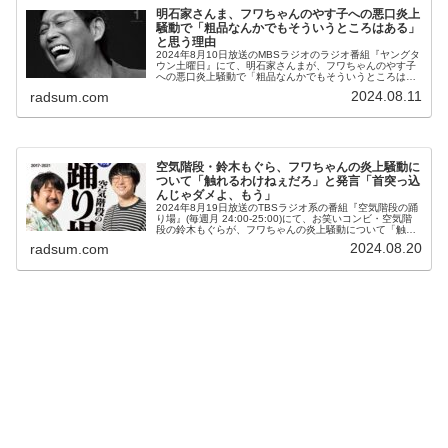
明石家さんま、フワちゃんのやす子への悪口炎上
騒動で「粗品なんかでもそういうところはある」
と思う理由
2024年8月10日放送のMBSラジオのラジオ番組『ヤングタ
ウン土曜日』にて、明石家さんまが、フワちゃんのやす子
への悪口炎上騒動で「粗品なんかでもそういうところはあ
る」と思う理由について語っていた。リスナーメール：フ
2024.08.11
radsum.com
ワちゃんのやす子さんへの...
空気階段・鈴木もぐら、フワちゃんの炎上騒動に
ついて「触れるわけねぇだろ」と発言「首突っ込
んじゃダメよ、もう」
2024年8月19日放送のTBSラジオ系の番組『空気階段の踊
り場』(毎週月 24:00-25:00)にて、お笑いコンビ・空気階
段の鈴木もぐらが、フワちゃんの炎上騒動について「触れ
るわけねぇだろ」と発言していた。鈴木もぐら：世の中、
2024.08.20
radsum.com
今ちょっと...