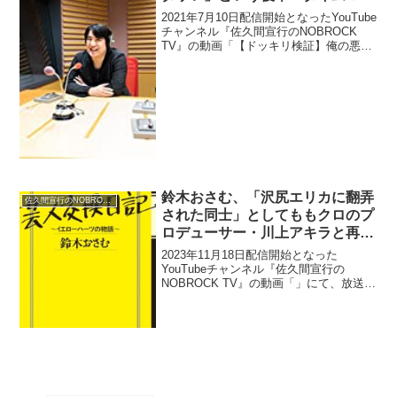
ーン3号の山本の的確な指摘に心
2021年7月10日配信開始となったYouTube
を折られつつ「芯をとらえてる
チャンネル『佐久間宣行のNOBROCK
TV』の動画「【ドッキリ検証】俺の悪い
ね」
ところ言ってくれ選手権」にて、お笑い
コンビ・アルコ＆ピースの平子祐希が、
「後輩を従える牽引力がない」「格好つ
けて...
鈴木おさむ、「沢尻エリカに翻弄
佐久間宣行のNOBROCK TV
された同士」としてももクロのプ
ロデューサー・川上アキラと再会
したら「ハグしたい」と思ってい
2023年11月18日配信開始となった
ると告白
YouTubeチャンネル『佐久間宣行の
NOBROCK TV』の動画「」にて、放送作
家・鈴木おさむが、「沢尻エリカに翻弄
された同士」としてももクロのプロデュ
ーサー・川上アキラと再会したら「ハグ
したい」と思...