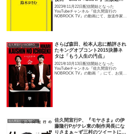
断行しようとした理由は冒頭の中
2023年11月22日配信開始となった
居正広の一言に集約されていたと
YouTubeチャンネル『佐久間宣行の
NOBROCK TV』の動画にて、放送作家・
明かす
鈴木おさむが、SMAPの元マネージャー
飯島三智が東日本大震災の直後に
『SMAP×SMAP』生放送を断行しようと
した理由は...
さらば森田、松本人志に酷評され
佐久間宣行のNOBROCK TV
たキングオブコント2015決勝ネ
タは「もう人生の汚点」
2021年10月13日配信開始となった
YouTubeチャンネル『佐久間宣行の
NOBROCK TV』の動画「」にて、お笑い
コンビ・さらば青春の光の森田哲矢が、
ダウンタウン・松本人志に酷評されたキ
ングオブコント2015決勝ネタは「もう人
生の汚点...
佐久間宣行P、『モヤさま』の伊
佐久間宣行のNOBROCK TV
藤隆行Pがテレ東の制作局長にな
りさまぁ～ず三村のツイートに注