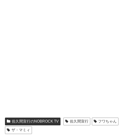
佐久間宣行のNOBROCK TV
佐久間宣行
フワちゃん
ザ・マミィ