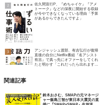
佐久間宣行P、『めちゃイケ』『アメ
トーーク』などの深夜に開始する収録
が今やできなくなっている理由「予算
があるからできたんですよ」
アンジャッシュ渡部、有吉弘行が復帰
直後の自分にNetflix番組『名アシスト
有吉』で真っ先にオファーをしてくれ
たと明かす「これだったら出れますよ
ね」
関連記事
鈴木おさむ、SMAPの元マネージ
佐久間宣行のNOBROCK TV
ャー飯島三智が東日本大震災の直
後に『SMAP×SMAP』生放送を