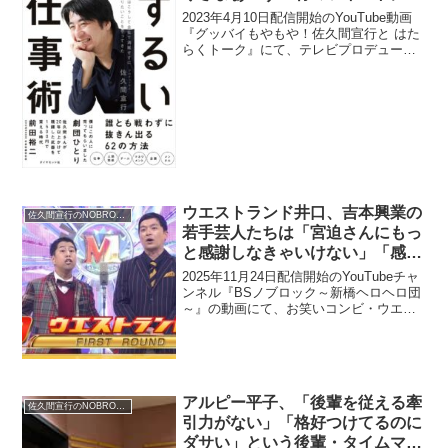
目「モヤさまも安泰だな」
2023年4月10日配信開始のYouTube動画
『グッバイもやもや！佐久間宣行と はた
らくトーク』にて、テレビプロデューサ
ーの佐久間宣行が、『モヤさま』の伊藤P
がテレ東の制作局長になりさまぁ～ず三
村のツイートに注目したと語っていた。
佐久間宣...
ウエストランド井口、吉本興業の
佐久間宣行のNOBROCK TV
若手芸人たちは「宮迫さんにもっ
と感謝しなきゃいけない」「感謝
が足りていない」と思う理由
2025年11月24日配信開始のYouTubeチャ
ンネル『BSノブロック～新橋ヘロヘロ団
～』の動画にて、お笑いコンビ・ウエス
トランドの井口浩之が、吉本興業の若手
芸人たちは「宮迫さんにもっと感謝しな
きゃいけない」「感謝が足りていない」
と思う理...
アルピー平子、「後輩を従える牽
佐久間宣行のNOBROCK TV
引力がない」「格好つけてるのに
ダサい」という後輩・タイムマシ