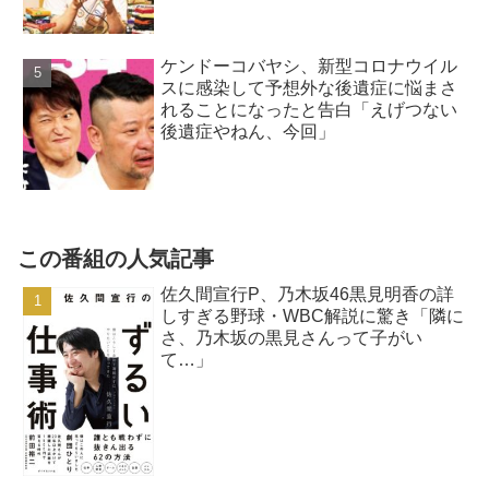
ケンドーコバヤシ、新型コロナウイル
スに感染して予想外な後遺症に悩まさ
れることになったと告白「えげつない
後遺症やねん、今回」
この番組の人気記事
佐久間宣行P、乃木坂46黒見明香の詳
しすぎる野球・WBC解説に驚き「隣に
さ、乃木坂の黒見さんって子がい
て…」