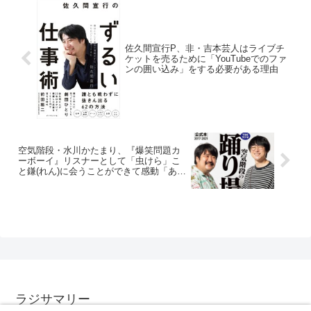
佐久間宣行P、非・吉本芸人はライブチ
ケットを売るために「YouTubeでのファ
ンの囲い込み」をする必要がある理由
空気階段・水川かたまり、『爆笑問題カ
ーボーイ』リスナーとして「虫けら」こ
と鎌(れん)に会うことができて感動「あ、
虫けらの人だ」
ラジサマリー