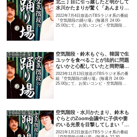
北三丁目に引っ越したと明かして
水川かたまりが驚く「あんまり自
分の住所をそこまで言う人いない
2022年7月4日放送のTBSラジオ系の番組
と思うよ(笑)」
『空気階段の踊り場』(毎週月 24:00-
25:00)にて、お笑いコンビ・空気階段の
鈴木もぐらが、高円寺の北三丁目に引っ
越したと明かして水川かたまりが驚いて
いた。鈴木もぐら：奥さんと子供が家に
いて...
空気階段・鈴木もぐら、韓国で生
空気階段の踊り場
ユッケを食べることが法的に問題
ないかと心配していたと岡野陽一
に暴露される「ハッパ系と同じに
2023年11月13日放送のTBSラジオ系の番
してない？」
組『空気階段の踊り場』(毎週月 24:00-
25:00)にて、お笑いコンビ・空気階段の
鈴木もぐらが、韓国で生ユッケを食べる
ことが法的に問題ないかと心配していた
と岡野陽一に暴露されていた。岡野陽
一...
空気階段・水川かたまり、鈴木も
空気階段の踊り場
ぐらとのZoom会議中に子供や妻
のいる光景を目撃してしまい「も
ぐらに対して、こんなに羨ましい
2021年1月2日放送のTBSラジオ系の番組
気持ちになるとは…」と発言
『空気階段の踊り場』(毎週土 27:30-