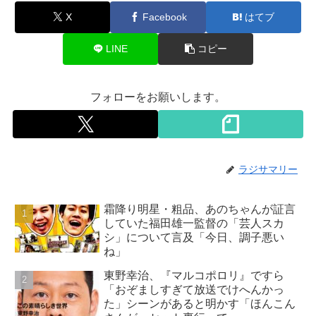
X
Facebook
はてブ
LINE
コピー
フォローをお願いします。
ラジサマリー
霜降り明星・粗品、あのちゃんが証言
していた福田雄一監督の「芸人スカ
シ」について言及「今日、調子悪い
ね」
東野幸治、『マルコポロリ』ですら
「おぞましすぎて放送でけへんかっ
た」シーンがあると明かす「ほんこん