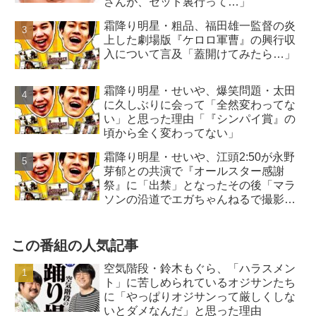
さんが、セット裏行って…」
霜降り明星・粗品、福田雄一監督の炎
上した劇場版『ケロロ軍曹』の興行収
入について言及「蓋開けてみたら…」
霜降り明星・せいや、爆笑問題・太田
に久しぶりに会って「全然変わってな
い」と思った理由「『シンパイ賞』の
頃から全く変わってない」
霜降り明星・せいや、江頭2:50が永野
芽郁との共演で『オールスター感謝
祭』に「出禁」となったその後「マラ
ソンの沿道でエガちゃんねるで撮影
を…」
この番組の人気記事
空気階段・鈴木もぐら、「ハラスメン
ト」に苦しめられているオジサンたち
に「やっぱりオジサンって厳しくしな
いとダメなんだ」と思った理由