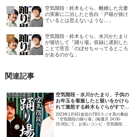
空気階段・鈴木もぐら、離婚した元妻
の実家に二泊したと告白「戸籍が抜け
ているとは思えないような…」
空気階段・鈴木もぐら、水川かたまり
が寝坊して『踊り場』収録に遅刻した
ことで苦言「のぼせちゃってるところ
があるのかな」
関連記事
空気階段・水川かたまり、子供の
空気階段の踊り場
お年玉を着服したと疑いをかけら
れて激怒する鈴木もぐらがすでに
「使っている」と告白したことに
2023年1月9日放送のTBSラジオ系の番組
ドン引き「怖い、怖い…」
『空気階段の踊り場』(毎週月 24:00-
25:00)にて、お笑いコンビ・空気階段の
水川かたまりが、子供のお年玉を着服し
たと疑いをかけられて激怒する鈴木もぐ