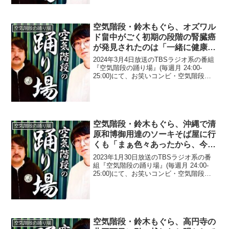
らがすでに「使っている」と告白したこ
とに...
空気階段・鈴木もぐら、オズワル
空気階段の踊り場
ド畠中がごく初期の段階の腎臓癌
が発見されたのは「一緒に健康診
断」を行ったことがきっかけだっ
2024年3月4日放送のTBSラジオ系の番組
たと明かす
『空気階段の踊り場』(毎週月 24:00-
25:00)にて、お笑いコンビ・空気階段の
鈴木もぐらが、オズワルド・畠中悠がご
く初期の段階の腎臓癌が発見されたのは
「一緒に健康診断」を行ったことがきっ
かけ...
空気階段・鈴木もぐら、沖縄で清
空気階段の踊り場
原和博御用達のソーキそば屋に行
くも「まぁ色々あったから、今
は…」
2023年1月30日放送のTBSラジオ系の番
組『空気階段の踊り場』(毎週月 24:00-
25:00)にて、お笑いコンビ・空気階段の
鈴木もぐらが、沖縄で清原和博御用達の
ソーキそば屋に行くも「まぁ色々あった
から、今は…」などと語っていた。鈴木
も...
空気階段・鈴木もぐら、高円寺の
空気階段の踊り場