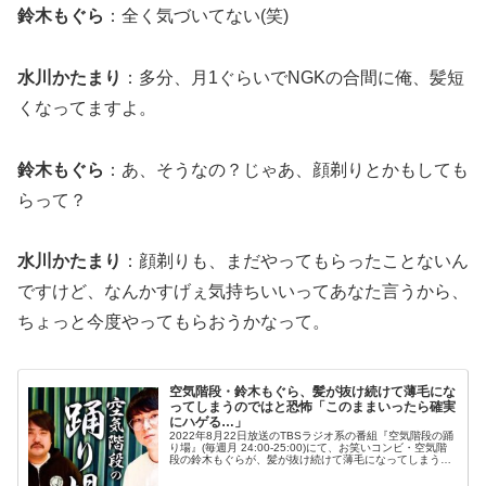
鈴木もぐら
：全く気づいてない(笑)
水川かたまり
：多分、月1ぐらいでNGKの合間に俺、髪短
くなってますよ。
鈴木もぐら
：あ、そうなの？じゃあ、顔剃りとかもしても
らって？
水川かたまり
：顔剃りも、まだやってもらったことないん
ですけど、なんかすげぇ気持ちいいってあなた言うから、
ちょっと今度やってもらおうかなって。
空気階段・鈴木もぐら、髪が抜け続けて薄毛にな
ってしまうのではと恐怖「このままいったら確実
にハゲる…」
2022年8月22日放送のTBSラジオ系の番組『空気階段の踊
り場』(毎週月 24:00-25:00)にて、お笑いコンビ・空気階
段の鈴木もぐらが、髪が抜け続けて薄毛になってしまうの
ではと恐怖していた。鈴木もぐら：悩みがね、一個できち
ゃって。水...