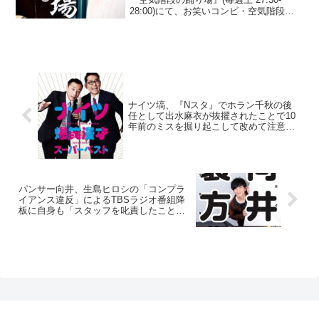
28:00)にて、お笑いコンビ・空気階段の
水川かたまりが、鈴木もぐらとのZoom会
議中に子供や妻のいる光景を目撃してし
まい「もぐらに対して、こんなに羨ま
し...
ナイツ塙、『Nスタ』でホラン千秋の後
任として出水麻衣が抜擢されたことで10
年前のミスを掘り起こして改めて注意
「御祝儀を…」
パンサー向井、生島ヒロシの「コンプラ
イアンス違反」によるTBSラジオ番組降
板に自身も「スタッフを叱責したことあ
ります」と告白