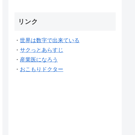
リンク
・
世界は数字で出来ている
・
サクっとあらすじ
・
産業医になろう
・
おこもりドクター