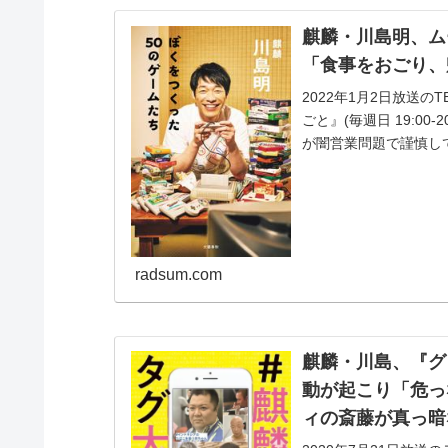
麒麟・川島明、ム
「食事をおごり、
2022年1月2日放送の
ごと』(毎週日 19:0
が闇営業問題で謹慎して
radsum.com
麒麟・川島、『グ
動が起こり「危っ
ィの斎藤が真っ暗