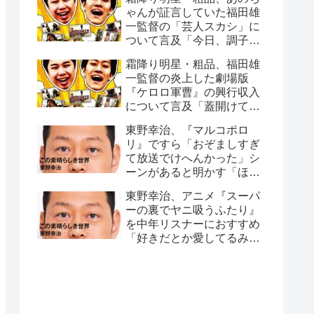
ゃんが証言していた福田雄
一監督の「芸人スカシ」に
ついて言及「今日、調子悪
いね」
霜降り明星・粗品、福田雄
一監督の炎上した劇場版
『ケロロ軍曹』の興行収入
について言及「蓋開けてみ
たら…」
東野幸治、『マルコポロ
リ』ですら「おぞましすぎ
て放送でけへんかった」シ
ーンがあると明かす「ほん
こんさんが、セット裏行っ
東野幸治、アニメ『スーパ
て…」
ーの裏でヤニ吸うふたり』
を中年リスナーにおすすめ
「好きだとか愛してるみた
いなこともなく…」