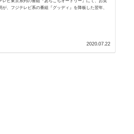
送のテレビ東京系列の番組『あちこちオードリー』にて、お笑
明が、フジテレビ系の番組『グッディ』を降板した翌年、
が起こり「危っな…」とヒヤヒヤしていたと告白してい
2020.07.22