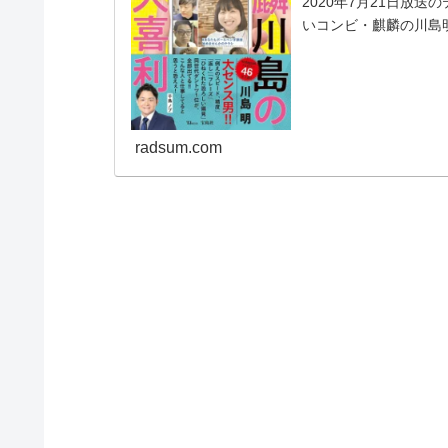
2020年7月21日放
いコンビ・麒麟の川島
吉本興業の闇営業騒動
た。若林正恭：(コメ...
radsum.com