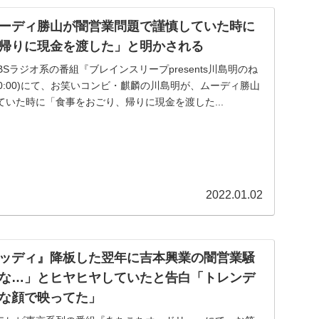
ーディ勝山が闇営業問題で謹慎していた時に
帰りに現金を渡した」と明かされる
TBSラジオ系の番組『ブレインスリープpresents川島明のね
0-20:00)にて、お笑いコンビ・麒麟の川島明が、ムーディ勝山
いた時に「食事をおごり、帰りに現金を渡した...
2022.01.02
ッディ』降板した翌年に吉本興業の闇営業騒
な…」とヒヤヒヤしていたと告白「トレンデ
な顔で映ってた」