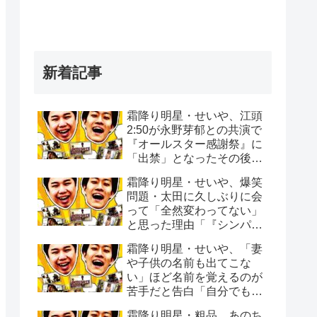
新着記事
霜降り明星・せいや、江頭
2:50が永野芽郁との共演で
『オールスター感謝祭』に
「出禁」となったその後
「マラソンの沿道でエガち
霜降り明星・せいや、爆笑
ゃんねるで撮影を…」
問題・太田に久しぶりに会
って「全然変わってない」
と思った理由「『シンパイ
賞』の頃から全く変わって
霜降り明星・せいや、「妻
ない」
や子供の名前も出てこな
い」ほど名前を覚えるのが
苦手だと告白「自分でもビ
ックリする時ある」
霜降り明星・粗品、あのち