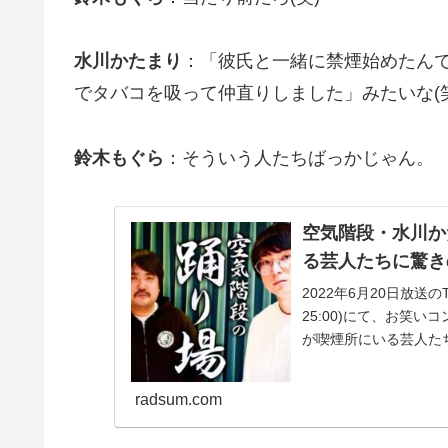
水川かたまり
：「彼氏と一緒に禁煙始めたん
でタバコを吸って仲直りしました」みたいな(笑
鈴木もぐら
：そういう人たちばっかじゃん。
空気階段・水川か
る芸人たちに驚き
2022年6月20日放送
25:00)にて、お笑
が喫煙所にいる芸人た
り...
radsum.com