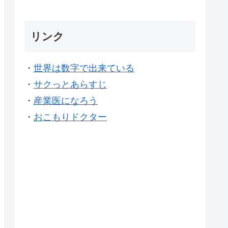
リンク
・
世界は数字で出来ている
・
サクっとあらすじ
・
産業医になろう
・
おこもりドクター