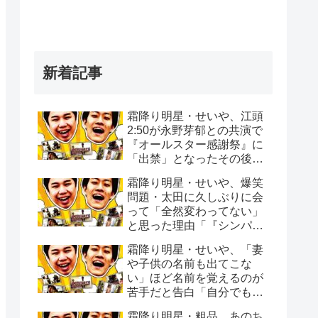
新着記事
霜降り明星・せいや、江頭
2:50が永野芽郁との共演で
『オールスター感謝祭』に
「出禁」となったその後
「マラソンの沿道でエガち
霜降り明星・せいや、爆笑
ゃんねるで撮影を…」
問題・太田に久しぶりに会
って「全然変わってない」
と思った理由「『シンパイ
賞』の頃から全く変わって
霜降り明星・せいや、「妻
ない」
や子供の名前も出てこな
い」ほど名前を覚えるのが
苦手だと告白「自分でもビ
ックリする時ある」
霜降り明星・粗品、あのち