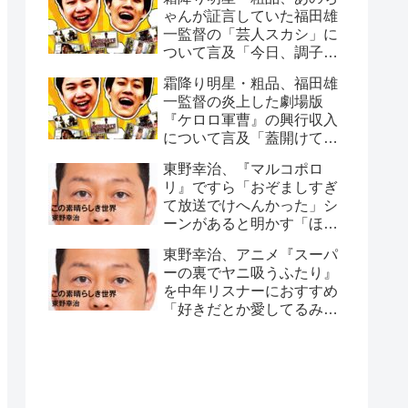
ゃんが証言していた福田雄
一監督の「芸人スカシ」に
ついて言及「今日、調子悪
いね」
霜降り明星・粗品、福田雄
一監督の炎上した劇場版
『ケロロ軍曹』の興行収入
について言及「蓋開けてみ
たら…」
東野幸治、『マルコポロ
リ』ですら「おぞましすぎ
て放送でけへんかった」シ
ーンがあると明かす「ほん
こんさんが、セット裏行っ
東野幸治、アニメ『スーパ
て…」
ーの裏でヤニ吸うふたり』
を中年リスナーにおすすめ
「好きだとか愛してるみた
いなこともなく…」