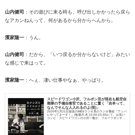
山内健司
：その遊びに来る時も、呼び出しかかったら戻ら
なアカンねんって、何があるから分からへんから。
濱家隆一
：うん。
山内健司
：だから、「いつ戻るか分からないけど」みたい
な感じで来はって。
濱家隆一
：へぇ、凄い仕事やなぁ、やっぱり。
スピードワゴン小沢、フルポン亘が現在も航空自
衛隊の予備自衛官であることに驚く「吉本って、
なんでそんな人入れるのよ(笑)」
2020年1月21日放送のMBSラジオ系のラジオ番組『アッパ
レやってまーす！』(毎週月-木 22:00-23:30)にて、お笑い
コンビ・スピードワゴンの小沢一敬が、フルーツポンチ・
亘健太郎が現在も航空自衛隊の予備自衛官であることに驚
いていた...