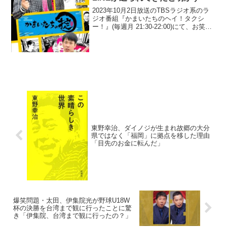
2023年10月2日放送のTBSラジオ系のラ
ジオ番組『かまいたちのヘイ！タクシ
ー！』(毎週月 21:30-22:00)にて、お笑い
コンビ・かまいたちの濱家隆一が、風呂
上がりの状態を見た妻からショックすぎ
るLINEが送られてきたと明かしていた...
東野幸治、ダイノジが生まれ故郷の大分
県ではなく「福岡」に拠点を移した理由
「目先のお金に転んだ」
爆笑問題・太田、伊集院光が野球U18W
杯の決勝を台湾まで観に行ったことに驚
き「伊集院、台湾まで観に行ったの？」