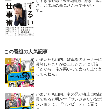
しすぎる野球・WBC解説に驚き「隣に
さ、乃木坂の黒見さんって子がい
て…」
この番組の人気記事
かまいたち山内、駐車場のオーナーに
激怒したことが炎上したことに反論
「だから、俺が悪いって言った上で言
ってんねん」
かまいたち山内、妻の兄が海上自衛隊
員であると明かす「サンジみたいなポ
ジションで、『ワンピース』で言う
と」