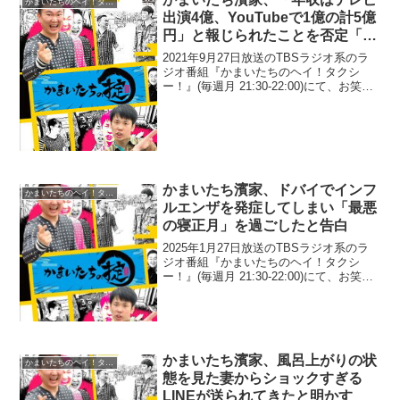
かまいたちのヘイ！タクシー！
出演4億、YouTubeで1億の計5億
円」と報じられたことを否定「絶
対にそんなにもらってないです」
2021年9月27日放送のTBSラジオ系のラ
ジオ番組『かまいたちのヘイ！タクシ
ー！』(毎週月 21:30-22:00)にて、お笑い
コンビ・かまいたちの濱家隆一が、「年
収はテレビ出演4億、YouTubeで1億の計5
億円」と報じられたことを否定...
かまいたち濱家、ドバイでインフ
かまいたちのヘイ！タクシー！
ルエンザを発症してしまい「最悪
の寝正月」を過ごしたと告白
2025年1月27日放送のTBSラジオ系のラ
ジオ番組『かまいたちのヘイ！タクシ
ー！』(毎週月 21:30-22:00)にて、お笑い
コンビ・かまいたちの濱家隆一が、ドバ
イでインフルエンザを発症してしまい
「最悪の寝正月」を過ごしたと告白して
いた...
かまいたち濱家、風呂上がりの状
かまいたちのヘイ！タクシー！
態を見た妻からショックすぎる
LINEが送られてきたと明かす