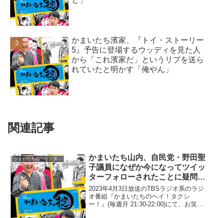
かまいたち濱家、『トイ・ストーリー
5』予告に登場するウッディを見た人
から「これ濱家だ」というリプを送ら
れていたと明かす「俺やん」
関連記事
かまいたち山内、自民党・野田聖
かまいたちのヘイ！タクシー！
子議員になぜか今になってツイッ
ターフォローされたことに疑問
「なんで今？(笑)」
2023年4月3日放送のTBSラジオ系のラジ
オ番組『かまいたちのヘイ！タクシ
ー！』(毎週月 21:30-22:00)にて、お笑い
コンビ・かまいたちの山内健司が、自民