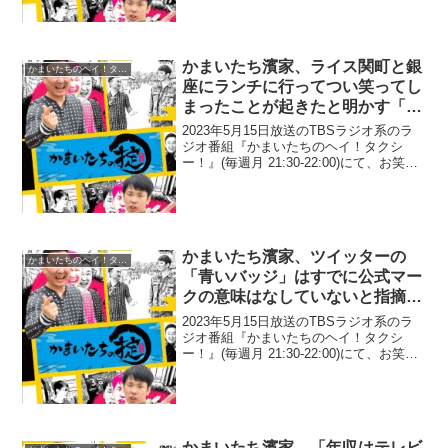
党・野田聖子議員になぜか今になってツ
イッターフォローされたことに疑問を呈
して...
かまいたち濱家、ライス関町と銀
かまいたちのヘイ！タクシー！
座にランチに行ってつい笑ってし
まったことが起きたと明かす「店
員さんがメニューをめくった
2023年5月15日放送のTBSラジオ系のラ
ら…」
ジオ番組『かまいたちのヘイ！タクシ
ー！』(毎週月 21:30-22:00)にて、お笑い
コンビ・かまいたちの濱家隆一が、ライ
ス・関町知弘と銀座にランチに行って、
つい笑ってしまったことが起きたと明か
し...
かまいたち濱家、ツイッターの
かまいたちのヘイ！タクシー！
「青いバッジ」はすでに公式マー
クの意味はなしていないと指摘
「公式マークついてた人から消え
2023年5月15日放送のTBSラジオ系のラ
て…」
ジオ番組『かまいたちのヘイ！タクシ
ー！』(毎週月 21:30-22:00)にて、お笑い
コンビ・かまいたちの濱家隆一が、ツイ
ッターの「青いバッジ」はすでに公式マ
ークの意味はなしていないと指摘してい
た...
かまいたち濱家、「年収はテレビ