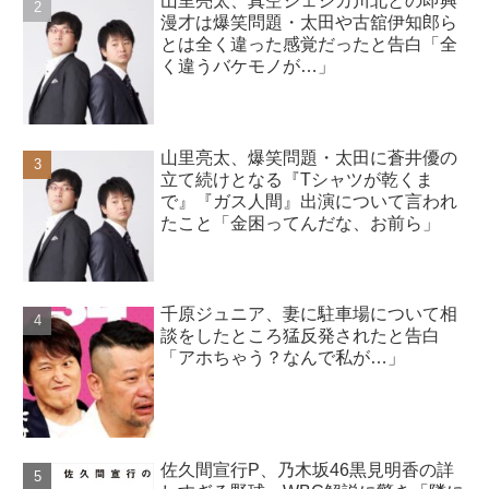
山里亮太、真空ジェシカ川北との即興
漫才は爆笑問題・太田や古舘伊知郎ら
とは全く違った感覚だったと告白「全
く違うバケモノが…」
山里亮太、爆笑問題・太田に蒼井優の
立て続けとなる『Tシャツが乾くま
で』『ガス人間』出演について言われ
たこと「金困ってんだな、お前ら」
千原ジュニア、妻に駐車場について相
談をしたところ猛反発されたと告白
「アホちゃう？なんで私が…」
佐久間宣行P、乃木坂46黒見明香の詳