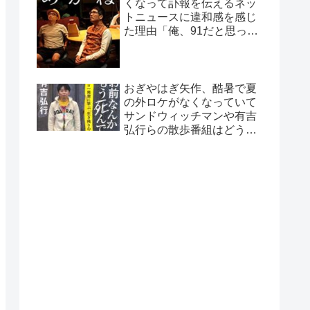
くなって訃報を伝えるネッ
トニュースに違和感を感じ
た理由「俺、91だと思って
たから…」
おぎやはぎ矢作、酷暑で夏
の外ロケがなくなっていて
サンドウィッチマンや有吉
弘行らの散歩番組はどうし
ているのか疑問に「ロケで
きない…」