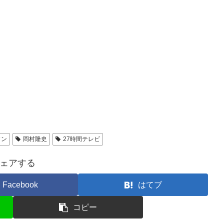
ソン
岡村隆史
27時間テレビ
ェアする
Facebook
はてブ
コピー