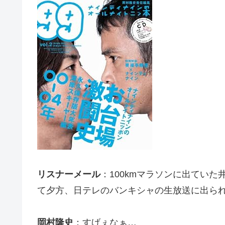
リスナーメール
：100kmマラソンに出ていた
て夕方、日テレのバンキシャの生放送に出ら
岡村隆史
：すげぇなぁ…