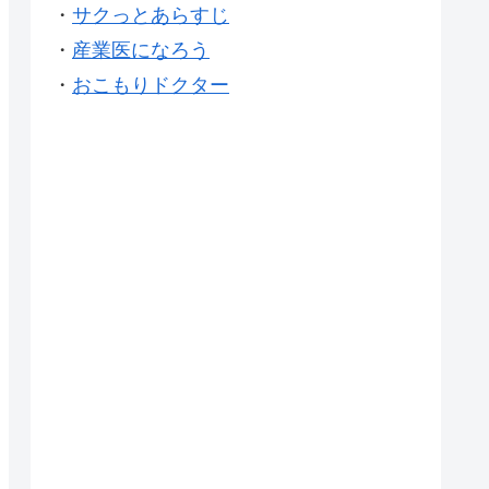
・
サクっとあらすじ
・
産業医になろう
・
おこもりドクター