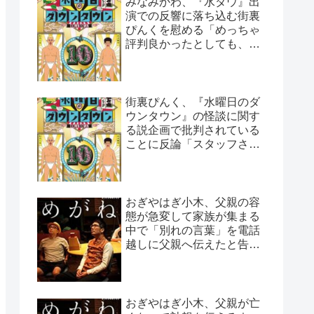
みなみかわ、『水ダウ』出
演での反響に落ち込む街裏
ぴんくを慰める「めっちゃ
評判良かったとしても、や
っぱ否はある」
街裏ぴんく、『水曜日のダ
ウンタウン』の怪談に関す
る説企画で批判されている
ことに反論「スタッフさん
と打ち合わせした上なん
で…」
おぎやはぎ小木、父親の容
態が急変して家族が集まる
中で「別れの言葉」を電話
越しに父親へ伝えたと告白
「頷いてくれたらしいん
だ…」
おぎやはぎ小木、父親が亡