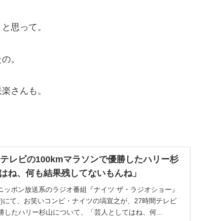
」と思って。
たの。
咲楽さんも。
間テレビの100kmマラソンで優勝したハリー杉
はね、何も結果残してないもんね」
送のニッポン放送系のラジオ番組『ナイツ ザ・ラジオショー』
15:30)にて、お笑いコンビ・ナイツの塙宣之が、27時間テレビ
優勝したハリー杉山について、「芸人としてはね、何...