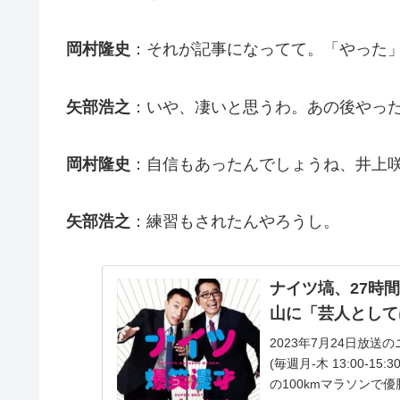
岡村隆史
：それが記事になってて。「やった
矢部浩之
：いや、凄いと思うわ。あの後やっ
岡村隆史
：自信もあったんでしょうね、井上
矢部浩之
：練習もされたんやろうし。
ナイツ塙、27時
山に「芸人として
2023年7月24日放
(毎週月-木 13:00-
の100kmマラソンで