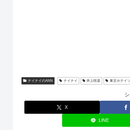
ナイナイのANN
ナイナイ
井上咲楽
東京ホテイ
シ
X
LINE