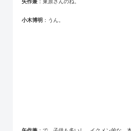
矢作兼
：東原さんのね。
小木博明
：うん。
矢作兼
：で、子供も多いし。イクメン的な、