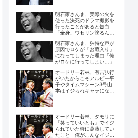
明石家さんま、実際の火を
使った決死のドラマ撮影を
行ったことがあると告白
「全身、ワセリン塗るんで
すよ」
明石家さんま、独特な声が
原因でロケが「お蔵入り」
になってしまった理由「俺
がロケに行ってしまい…」
オードリー若林、有吉弘行
がいたからこそアルピー平
子やタイムマシーン3号山
本はイジられキャラになっ
たと指摘「太田プロは有吉
さんがいるから」
オードリー若林、タモリに
『笑っていいとも』でイジ
られていた時に葛藤してい
たこと「俺がこんなイジら