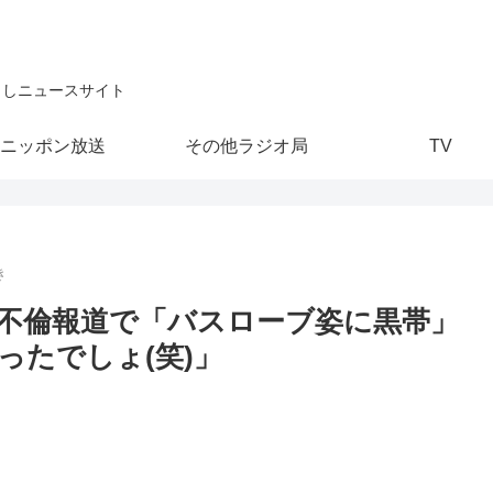
こしニュースサイト
ニッポン放送
その他ラジオ局
TV
き
不倫報道で「バスローブ姿に黒帯」
ったでしょ(笑)」