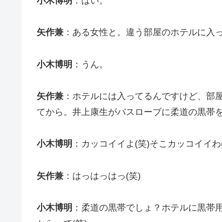
小木博明
：はい。
矢作兼
：ある女性と。違う部屋のホテルに入
小木博明
：うん。
矢作兼
：ホテルには入ってるんですけど、部
てから。井上康生がバスローブに柔道の黒帯を
小木博明
：カッコイイよ(笑)そこカッコイイわ(
矢作兼
：はっはっはっ(笑)
小木博明
：柔道の黒帯でしょ？ホテルに黒帯