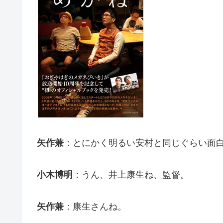
矢作兼
：とにかく明るい安村と同じぐらい面
小木博明
：うん、井上康生ね、監督。
矢作兼
：康生さんね。