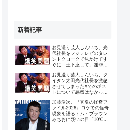
新着記事
お見送り芸人しんいち、光
代社長をフジテレビのタレ
ントクロークで見かけてす
ぐに「土下座して」謝罪を
したと告白「0.1秒で膝つい
お見送り芸人しんいち、タ
て、土下座してました
イタン太田光代社長を激怒
(笑)」
させてしまったXでのポス
トについて悪気はなかった
と釈明「何がダメか、僕は
加藤浩次、『真夏の怪奇フ
全く分かりませんでした」
ァイル2026』ロケでの怪奇
現象を語るトム・ブラウン
みちおに疑いの目「10℃っ
つったら、相当ですよ」