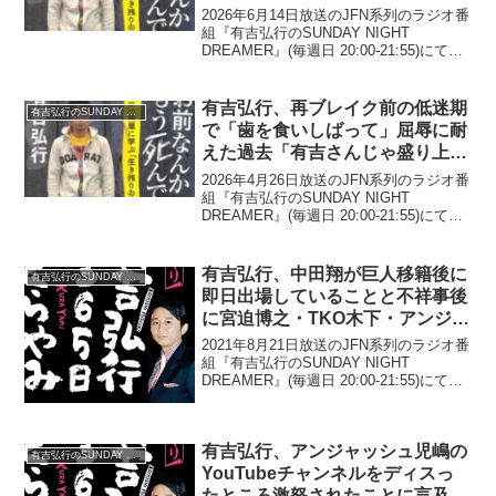
2026年6月14日放送のJFN系列のラジオ番
組『有吉弘行のSUNDAY NIGHT
DREAMER』(毎週日 20:00-21:55)にて、
お笑い芸人・有吉弘行が、嵐のラストコ
ンサートで佐藤浩市がつぶやいた一言に
ついて語っていた。有吉弘行...
有吉弘行、再ブレイク前の低迷期
有吉弘行のSUNDAY NIGHT DREAMER
で「歯を食いしばって」屈辱に耐
えた過去「有吉さんじゃ盛り上が
らないんで…」
2026年4月26日放送のJFN系列のラジオ番
組『有吉弘行のSUNDAY NIGHT
DREAMER』(毎週日 20:00-21:55)にて、
お笑い芸人・有吉弘行が、再ブレイク前
の低迷期で「歯を食いしばって」屈辱に
耐えた過去について語ってい...
有吉弘行、中田翔が巨人移籍後に
有吉弘行のSUNDAY NIGHT DREAMER
即日出場していることと不祥事後
に宮迫博之・TKO木下・アンジャ
ッシュ渡部が事務所移籍して番組
2021年8月21日放送のJFN系列のラジオ番
出演することに「どこが違う
組『有吉弘行のSUNDAY NIGHT
DREAMER』(毎週日 20:00-21:55)にて、
の？」と疑問
お笑い芸人・有吉弘行が、中田翔が巨人
移籍後に即日出場していることと不祥事
後に宮迫博之・TKO木下・...
有吉弘行、アンジャッシュ児嶋の
有吉弘行のSUNDAY NIGHT DREAMER
YouTubeチャンネルをディスっ
たところ激怒されたことに言及