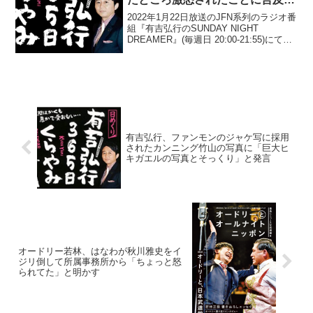
「随分怒ってらっしゃったみたい
2022年1月22日放送のJFN系列のラジオ番
なんで(笑)」
組『有吉弘行のSUNDAY NIGHT
DREAMER』(毎週日 20:00-21:55)にて、
お笑い芸人・有吉弘行が、アンジャッシ
ュ・児嶋一哉のYouTubeチャンネルをデ
ィスったところ激怒さ...
有吉弘行、ファンモンのジャケ写に採用
されたカンニング竹山の写真に「巨大ヒ
キガエルの写真とそっくり」と発言
オードリー若林、はなわが秋川雅史をイ
ジリ倒して所属事務所から「ちょっと怒
られてた」と明かす