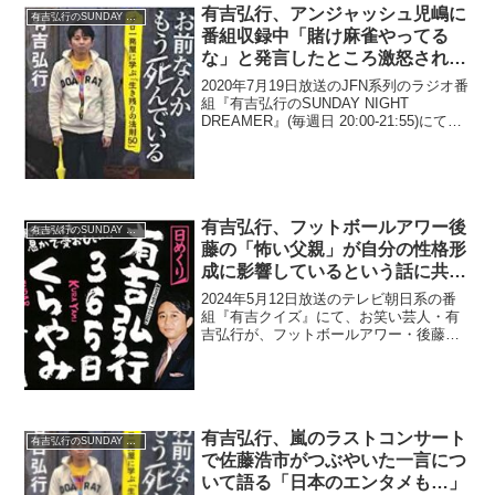
有吉弘行、アンジャッシュ児嶋に
有吉弘行のSUNDAY NIGHT DREAMER
番組収録中「賭け麻雀やってる
な」と発言したところ激怒された
と明かす「めっちゃ怒ったよ」
2020年7月19日放送のJFN系列のラジオ番
組『有吉弘行のSUNDAY NIGHT
DREAMER』(毎週日 20:00-21:55)にて、
お笑い芸人・有吉弘行が、アンジャッシ
ュ・児嶋一哉に番組収録中「賭け麻雀や
ってるな」と発言したところ...
有吉弘行、フットボールアワー後
有吉弘行のSUNDAY NIGHT DREAMER
藤の「怖い父親」が自分の性格形
成に影響しているという話に共感
「親父の顔色を窺って…」
2024年5月12日放送のテレビ朝日系の番
組『有吉クイズ』にて、お笑い芸人・有
吉弘行が、フットボールアワー・後藤輝
基の「怖い父親」が自分の性格形成に影
響しているという話に共感していた。後
藤輝基：それこそ僕の今の人の顔色を窺
いすぎる性格は、親...
有吉弘行、嵐のラストコンサート
有吉弘行のSUNDAY NIGHT DREAMER
で佐藤浩市がつぶやいた一言につ
いて語る「日本のエンタメも…」