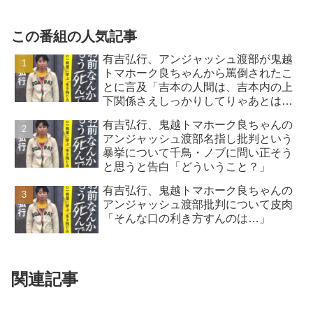
この番組の人気記事
有吉弘行、アンジャッシュ渡部が鬼越
トマホーク良ちゃんから罵倒されたこ
とに言及「吉本の人間は、吉本内の上
下関係さえしっかりしてりゃあとはク
ソみたいなもん」
有吉弘行、鬼越トマホーク良ちゃんの
アンジャッシュ渡部名指し批判という
暴挙について千鳥・ノブに問い正そう
と思うと告白「どういうこと？」
有吉弘行、鬼越トマホーク良ちゃんの
アンジャッシュ渡部批判について皮肉
「そんな口の利き方すんのは…」
関連記事