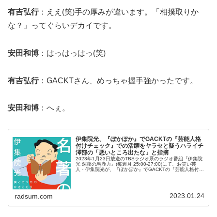
有吉弘行
：ええ(笑)手の厚みが違います。「相撲取りか
な？」ってぐらいデカイです。
安田和博
：はっはっはっ(笑)
有吉弘行
：GACKTさん、めっちゃ握手強かったです。
安田和博
：へぇ。
伊集院光、『ぽかぽか』でGACKTの『芸能人格
付けチェック』での活躍をヤラセと疑うハライチ
澤部の「悪いところ出たな」と指摘
2023年1月23日放送のTBSラジオ系のラジオ番組『伊集院
光 深夜の馬鹿力』(毎週月 25:00-27:00)にて、お笑い芸
人・伊集院光が、『ぽかぽか』でGACKTの『芸能人格付け
チェック』での活躍をヤラセと疑うハライチ澤部の「悪い
ところ...
2023.01.24
radsum.com