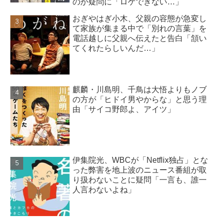
のか疑問に「ロケできない…」
おぎやはぎ小木、父親の容態が急変し
て家族が集まる中で「別れの言葉」を
電話越しに父親へ伝えたと告白「頷い
てくれたらしいんだ…」
麒麟・川島明、千鳥は大悟よりもノブ
の方が「ヒドイ男やからな」と思う理
由「サイコ野郎よ、アイツ」
伊集院光、WBCが「Netflix独占」とな
った弊害を地上波のニュース番組が取
り扱わないことに疑問「一言も、誰一
人言わないよね」