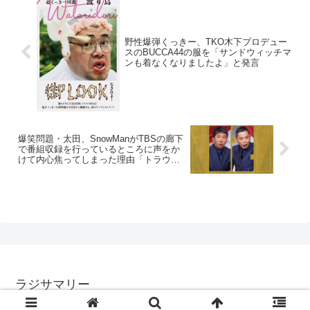
野性爆弾くっきー、TKO木下プロデュー
スのBUCCA44の服を「サンドウィッチマ
ンも着なくなりましたよ」と発言
爆笑問題・太田、SnowManがTBSの廊下
で番組収録を行っているところに声をか
けて内心焦ってしまった理由「トラウマ
が…」
ラジサマリー
© 2017 ラジサマリー.