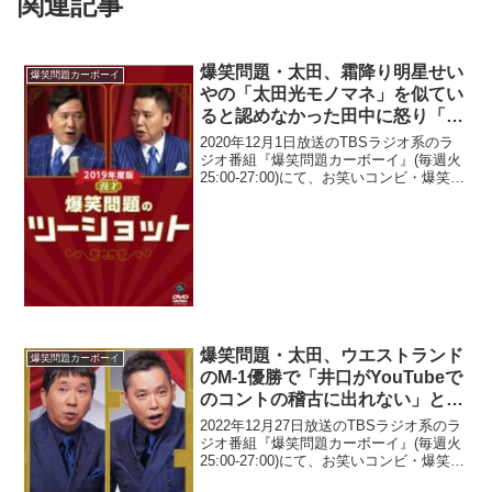
関連記事
爆笑問題・太田、霜降り明星せい
爆笑問題カーボーイ
やの「太田光モノマネ」を似てい
ると認めなかった田中に怒り「お
前が言うなって」
2020年12月1日放送のTBSラジオ系のラ
ジオ番組『爆笑問題カーボーイ』(毎週火
25:00-27:00)にて、お笑いコンビ・爆笑問
題の太田光が、霜降り明星せいやの「太
田光モノマネ」を似ていると認めなかっ
た田中裕二に怒りを感じたと語ってい...
爆笑問題・太田、ウエストランド
爆笑問題カーボーイ
のM-1優勝で「井口がYouTubeで
のコントの稽古に出れない」とい
うことが起こっていると明かす
2022年12月27日放送のTBSラジオ系のラ
ジオ番組『爆笑問題カーボーイ』(毎週火
25:00-27:00)にて、お笑いコンビ・爆笑問
題の太田光が、ウエストランドのM-1グラ