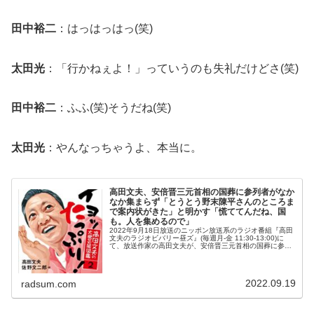
田中裕二
：はっはっはっ(笑)
太田光
：「行かねぇよ！」っていうのも失礼だけどさ(笑)
田中裕二
：ふふ(笑)そうだね(笑)
太田光
：やんなっちゃうよ、本当に。
高田文夫、安倍晋三元首相の国葬に参列者がなか
なか集まらず「とうとう野末陳平さんのところま
で案内状がきた」と明かす「慌ててんだね、国
も。人を集めるので」
2022年9月18日放送のニッポン放送系のラジオ番組『高田
文夫のラジオビバリー昼ズ』(毎週月-金 11:30-13:00)に
て、放送作家の高田文夫が、安倍晋三元首相の国葬に参列
者がなかなか集まらず「とうとう野末陳平さんのところま
で案内状がき...
2022.09.19
radsum.com