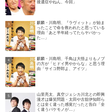
後遺症やねん、今回」
麒麟・川島明、『ラヴィット』が始ま
ったことで命を救われたと思っている
理由「あと半年経ってたらヤバかっ
た…」
麒麟・川島明、千鳥は大悟よりもノブ
の方が「ヒドイ男やからな」と思う理
由「サイコ野郎よ、アイツ」
山里亮太、真空ジェシカ川北との即興
漫才は爆笑問題・太田や古舘伊知郎ら
とは全く違った感覚だったと告白「全
く違うバケモノが…」