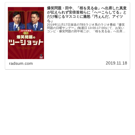
爆笑問題・田中、「桜を見る会」へ出席した真意
が伝えられず安倍首相らに「へーこらしてる」と
だけ報じるマスコミに激怒「汚ぇんだ、アイツ
ら」
2019年11月17日放送のTBSラジオ系のラジオ番組『爆笑
問題の日曜サンデー』(毎週日 13:00-17:00)にて、お笑い
コンビ・爆笑問題の田中裕二が、「桜を見る会」へ出席し
た真意が伝えられず安倍首相らに「へーこらしてる」とだ
け報じるマ...
2019.11.18
radsum.com