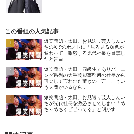
この番組の人気記事
爆笑問題・太田、お見送り芸人しんい
ちのXでのポストに「見る見る顔色が
変わって」激怒する光代社長を目撃し
たと告白
爆笑問題・太田、同級生でありバーニ
ング系列の大手芸能事務所の社長から
再会して言われた驚きの一言「こうい
う人間がいるなら…」
爆笑問題・太田、お見送り芸人しんい
ちが光代社長を激怒させてしまい「め
ちゃめちゃビビってる」と明かす