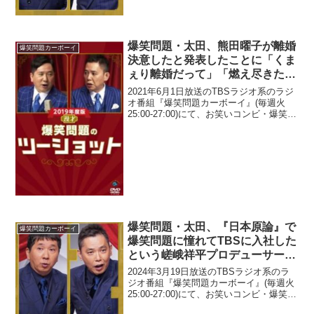
ンプリ優勝で、「井口がYouTubeでのコ
ントの稽古に出れない」...
爆笑問題・太田、熊田曜子が離婚
爆笑問題カーボーイ
決意したと発表したことに「くま
ぇり離婚だって」「燃え尽きたっ
て言ったらしいよ」と発言
2021年6月1日放送のTBSラジオ系のラジ
オ番組『爆笑問題カーボーイ』(毎週火
25:00-27:00)にて、お笑いコンビ・爆笑問
題の太田光が、熊田曜子が離婚決意した
と発表したことに「くまぇり離婚だっ
て」「燃え尽きたって言ったらしいよ」
と...
爆笑問題・太田、『日本原論』で
爆笑問題カーボーイ
爆笑問題に憧れてTBSに入社した
という嵯峨祥平プロデューサーか
らショックな事実を知らされたと
2024年3月19日放送のTBSラジオ系のラ
告白「自信なくしちゃって…」
ジオ番組『爆笑問題カーボーイ』(毎週火
25:00-27:00)にて、お笑いコンビ・爆笑問
題の太田光が、『日本原論』で爆笑問題