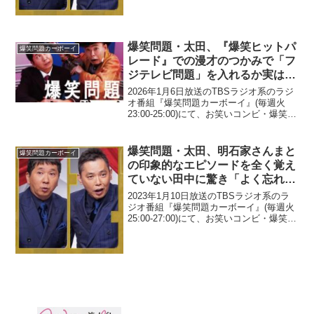
に憧れてTBSに入社したという嵯峨祥平
プロデューサーからショックな事実...
爆笑問題・太田、『爆笑ヒットパ
爆笑問題カーボーイ
レード』での漫才のつかみで「フ
ジテレビ問題」を入れるか実は迷
っていたと告白「俺らがまたしつ
2026年1月6日放送のTBSラジオ系のラジ
こくイジっても…」
オ番組『爆笑問題カーボーイ』(毎週火
23:00-25:00)にて、お笑いコンビ・爆笑問
題の太田光が、『爆笑ヒットパレード』
での漫才のつかみで「フジテレビ問題」
を入れるか実は迷っていたと告白して
爆笑問題・太田、明石家さんまと
爆笑問題カーボーイ
い...
の印象的なエピソードを全く覚え
ていない田中に驚き「よく忘れら
れるな。忘れられない出来事だ
2023年1月10日放送のTBSラジオ系のラ
よ、あれ」
ジオ番組『爆笑問題カーボーイ』(毎週火
25:00-27:00)にて、お笑いコンビ・爆笑問
題の太田光が、明石家さんまとの印象的
なエピソードを全く覚えていない田中に
驚いていた。太田光：(明石家さんま...