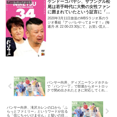
ケンドーコバヤシ、ザブングル松
アッパレやってまーす
尾は若手時代に大勢の女性ファン
に囲まれていたという証言に「そ
れだけ応援されてて、なんであん
2020年3月11日放送のMBSラジオ系のラ
な闇営業行くねん」
ジオ番組『アッパレやってまーす！』(毎
週月-木 22:00-23:30)にて、お笑い芸人・
ケンドーコバヤシが、ザブングル松尾陽
介は若手時代に大勢の女性ファンに囲ま
れていたという証言に「それだけ応援...
パンサー向井、ディズニーランドホテル
で「パンツ一丁」で部屋からオートロッ
クで閉め出されたときに対応してくれた
スタッフの一言に感動
パンサー向井、滝沢カレンの口から「ふ
らっとファミリー」というワードが出る
も「信じちゃいけません」と疑いの目