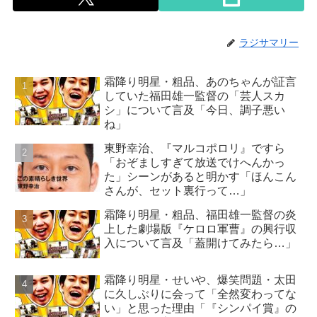
ラジサマリー
霜降り明星・粗品、あのちゃんが証言
していた福田雄一監督の「芸人スカ
シ」について言及「今日、調子悪い
ね」
東野幸治、『マルコポロリ』ですら
「おぞましすぎて放送でけへんかっ
た」シーンがあると明かす「ほんこん
さんが、セット裏行って…」
霜降り明星・粗品、福田雄一監督の炎
上した劇場版『ケロロ軍曹』の興行収
入について言及「蓋開けてみたら…」
霜降り明星・せいや、爆笑問題・太田
に久しぶりに会って「全然変わってな
い」と思った理由「『シンパイ賞』の