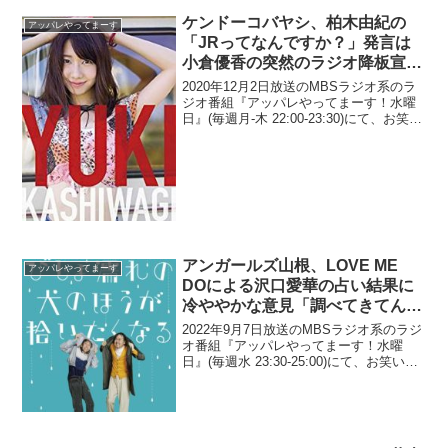
ケンドーコバヤシ、柏木由紀の
アッパレやってまーす
「JRってなんですか？」発言は
小倉優香の突然のラジオ降板宣言
の衝撃を帳消しにするほどの驚き
2020年12月2日放送のMBSラジオ系のラ
だったと語る
ジオ番組『アッパレやってまーす！水曜
日』(毎週月-木 22:00-23:30)にて、お笑い
芸人・ケンドーコバヤシが、AKB48柏木
由紀の「JRってなんですか？」発言は小
倉優香の突然のラジオ降板宣言...
アンガールズ山根、LOVE ME
アッパレやってまーす
DOによる沢口愛華の占い結果に
冷ややかな意見「調べてきてんじ
ゃん。今のネットの世の中、誰で
2022年9月7日放送のMBSラジオ系のラジ
も分かるよ」
オ番組『アッパレやってまーす！水曜
日』(毎週水 23:30-25:00)にて、お笑いコ
ンビ・アンガールズの山根良顕が、LOVE
ME DOによる沢口愛華の占い結果に冷や
やかな意見を言っていた。ケン...