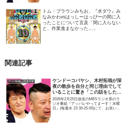
トム・ブラウンみちお、『水ダウ』み
なみかわvsはっしーはっぴーの間に入
ったことについて言及「間に入らない
と、作業進まなかった…」
関連記事
ケンドーコバヤシ、木村拓哉が深
アッパレやってまーす
夜の散歩を自分と同じ理由でして
いることに驚き「この話をした
ら、俺もやるんだよって…」
2026年2月25日放送のMBSラジオ系のラ
ジオ番組『アッパレやってまーす！水曜
日』(毎週水 23:30-25:00)にて、お笑い芸
人・ケンドーコバヤシが、木村拓哉が深
夜の散歩を自分と同じ理由でしているこ
とに驚いたと語っていた。ケンドーコ
バ...