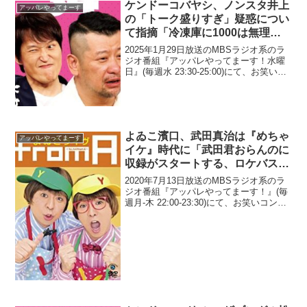
ケンドーコバヤシ、ノンスタ井上
アッパレやってまーす
の「トーク盛りすぎ」疑惑につい
て指摘「冷凍庫に1000は無理や
な」
2025年1月29日放送のMBSラジオ系のラ
ジオ番組『アッパレやってまーす！水曜
日』(毎週水 23:30-25:00)にて、お笑い芸
人・ケンドーコバヤシが、NON STYLE・
井上裕介の「トーク盛りすぎ」疑惑につ
いて指摘していた。リスナーメ...
よゐこ濱口、武田真治は『めちゃ
アッパレやってまーす
イケ』時代に「武田君おらんのに
収録がスタートする、ロケバスが
発車する」ということがよくあっ
2020年7月13日放送のMBSラジオ系のラ
たと明かす「シンディ忘れが恒例
ジオ番組『アッパレやってまーす！』(毎
週月-木 22:00-23:30)にて、お笑いコン
に」
ビ・よゐこの濱口優が、武田真治は『め
ちゃイケ』時代に「武田君おらんのに収
録がスタートする、ロケバスが発車す
る...