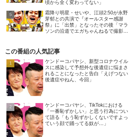
頃から全く変わってない」
霜降り明星・せいや、江頭2:50が永野
芽郁との共演で『オールスター感謝
祭』に「出禁」となったその後「マラ
ソンの沿道でエガちゃんねるで撮影
を…」
この番組の人気記事
ケンドーコバヤシ、新型コロナウイル
スに感染して予想外な後遺症に悩まさ
れることになったと告白「えげつない
後遺症やねん、今回」
ケンドーコバヤシ、TikTokにおける
「一番恥ずかしい」と思う行為につい
て語る「もう恥ずかしくないですよっ
ていう顔で踊ってる奴が…」