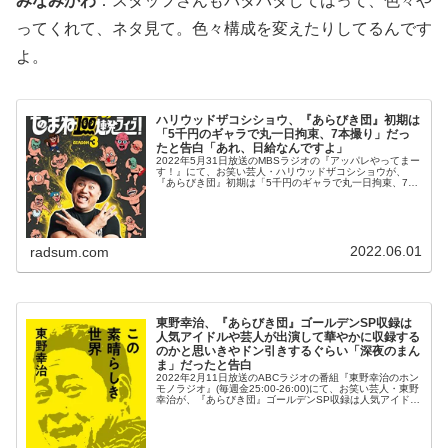
みなみかわ
：スタッフさんもバタバタしてはって、色々や
ってくれて、ネタ見て。色々構成を変えたりしてるんです
よ。
ハリウッドザコシショウ、『あらびき団』初期は
「5千円のギャラで丸一日拘束、7本撮り」だっ
たと告白「あれ、日給なんですよ」
2022年5月31日放送のMBSラジオの『アッパレやってまー
す！』にて、お笑い芸人・ハリウッドザコシショウが、
『あらびき団』初期は「5千円のギャラで丸一日拘束、7本
撮り」だったと告白していた。ハリウッドザコシショウ：
大概の人は『あらびき団』...
2022.06.01
radsum.com
東野幸治、『あらびき団』ゴールデンSP収録は
人気アイドルや芸人が出演して華やかに収録する
のかと思いきやドン引きするぐらい「深夜のまん
ま」だったと告白
2022年2月11日放送のABCラジオの番組『東野幸治のホン
モノラジオ』(毎週金25:00-26:00)にて、お笑い芸人・東野
幸治が、『あらびき団』ゴールデンSP収録は人気アイドル
や芸人が出演して華やかに収録するのかと思いきやドン引
きするぐ...