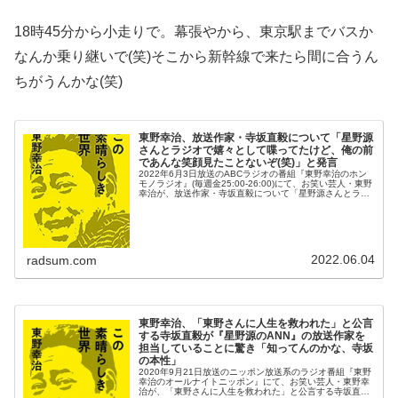
18時45分から小走りで。幕張やから、東京駅までバスか
なんか乗り継いで(笑)そこから新幹線で来たら間に合うん
ちがうんかな(笑)
東野幸治、放送作家・寺坂直毅について「星野源
さんとラジオで嬉々として喋ってたけど、俺の前
であんな笑顔見たことないぞ(笑)」と発言
2022年6月3日放送のABCラジオの番組『東野幸治のホン
モノラジオ』(毎週金25:00-26:00)にて、お笑い芸人・東野
幸治が、放送作家・寺坂直毅について「星野源さんとラジ
オで嬉々として喋ってたけど、俺の前であんな笑顔見たこ
とないぞ(笑...
2022.06.04
radsum.com
東野幸治、「東野さんに人生を救われた」と公言
する寺坂直毅が『星野源のANN』の放送作家を
担当していることに驚き「知ってんのかな、寺坂
の本性」
2020年9月21日放送のニッポン放送系のラジオ番組『東野
幸治のオールナイトニッポン』にて、お笑い芸人・東野幸
治が、「東野さんに人生を救われた」と公言する寺坂直毅