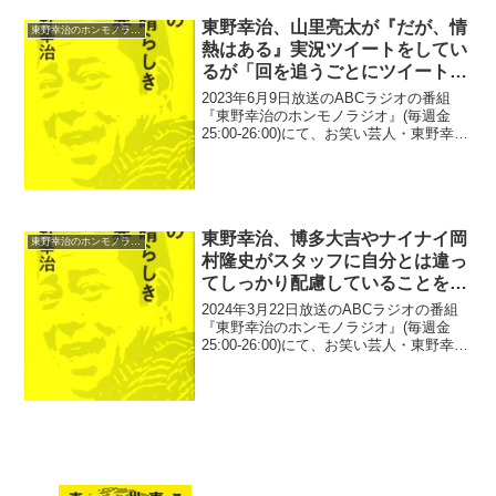
東野幸治、山里亮太が『だが、情
東野幸治のホンモノラジオ
熱はある』実況ツイートをしてい
るが「回を追うごとにツイートが
減っている」ことに「心折れたか
2023年6月9日放送のABCラジオの番組
も分からんけど(笑)」
『東野幸治のホンモノラジオ』(毎週金
25:00-26:00)にて、お笑い芸人・東野幸治
が、南海キャンディーズ・山里亮太が
『だが、情熱はある』実況ツイートをし
ているが、「回を追うごとにツイートが
減って...
東野幸治、博多大吉やナイナイ岡
東野幸治のホンモノラジオ
村隆史がスタッフに自分とは違っ
てしっかり配慮していることを知
ってショック「聞きたくなかっ
2024年3月22日放送のABCラジオの番組
た…」
『東野幸治のホンモノラジオ』(毎週金
25:00-26:00)にて、お笑い芸人・東野幸治
が、博多大吉やナインティナイン・岡村
隆史がスタッフに自分とは違ってしっか
り配慮していることを知ってショックを
受...