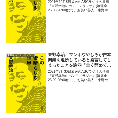
答に驚き
2021年10月8日放送のABCラジオの番組
『東野幸治のホンモノラジオ』(毎週金
25:00-26:00)にて、お笑い芸人・東野幸治
が、磯野貴理子が脳梗塞になって「どの
ような後遺症があるのか？」と主治医に
聞いた時の返答に驚いたと語っていた。
東...
東野幸治、マンボウやしろが吉本
東野幸治のホンモノラジオ
興業を退所していると発言してし
まったことを謝罪「全く辞めてな
いそうです、マンボウやしろ君」
2021年7月30日放送のABCラジオの番組
『東野幸治のホンモノラジオ』(毎週金
25:00-26:00)にて、お笑い芸人・東野幸治
が、マンボウやしろが吉本興業を退所し
ていると発言してしまったことを謝罪し
ていた。東野幸治：ここでちょっとお詫
び...