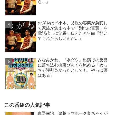
ら…」
おぎやはぎ小木、父親の容態が急変し
て家族が集まる中で「別れの言葉」を
電話越しに父親へ伝えたと告白「頷い
てくれたらしいんだ…」
みなみかわ、『水ダウ』出演での反響
に落ち込む街裏ぴんくを慰める「めっ
ちゃ評判良かったとしても、やっぱ否
はある」
この番組の人気記事
東野幸治、鬼越トマホーク良ちゃんが