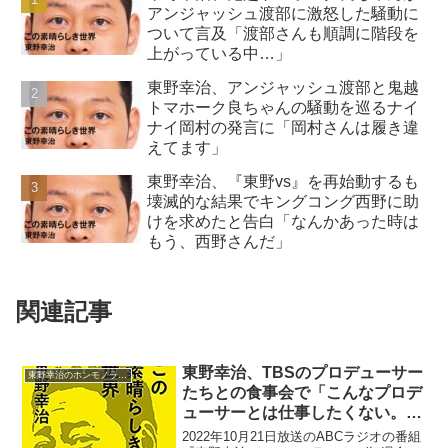
アンジャッシュ渡部に激怒した騒動に
ついて言及「渡部さんも順調に階段を
上がっている中…」
東野幸治、アンジャッシュ渡部と鬼越
トマホーク良ちゃんの騒動を巡るナイ
ナイ岡村の発言に「岡村さんは履き違
えてます」
東野幸治、『東野vs』を再始動するも
壊滅的な結果でキングコング西野に助
けを求めたと告白「なんかあった時は
もう、西野さんだ」
関連記事
東野幸治、TBSのプロデューサー
東野幸治のホンモノラジオ
たちとの食事会で「こんなプロデ
ューサーとは仕事したくない。何
された？」という大喜利の答えの
2022年10月21日放送のABCラジオの番組