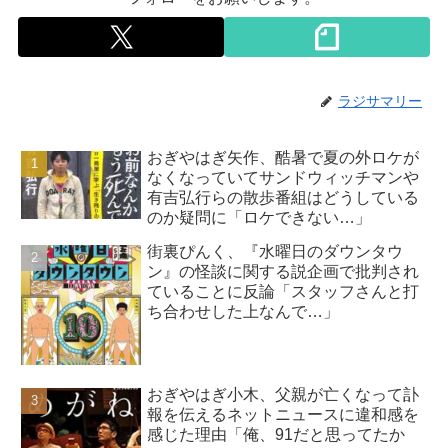
ラジサマリー
おぎやはぎ矢作、酷暑で夏の外ロケが
なくなっていてサンドウィッチマンや
有吉弘行らの散歩番組はどうしている
のか疑問に「ロケできない…」
街裏ぴんく、『水曜日のダウンタウ
ン』の怪談に関する説企画で批判され
ていることに反論「スタッフさんと打
ち合わせした上なんで…」
おぎやはぎ小木、父親が亡くなって訃
報を伝えるネットニュースに違和感を
感じた理由「俺、91だと思ってたか