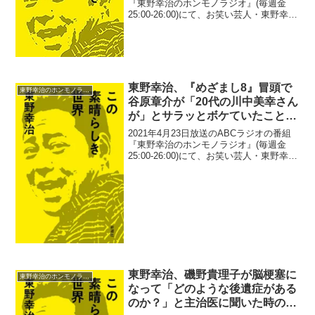
ようなことが起きたと告白
『東野幸治のホンモノラジオ』(毎週金
25:00-26:00)にて、お笑い芸人・東野幸治
が、TBSのプロデューサーたちとの食事
会で「こんなプロデューサーとは仕事し
たくない。何された？」という大喜利...
東野幸治、『めざまし8』冒頭で
東野幸治のホンモノラジオ
谷原章介が「20代の川中美幸さん
が」とサラッとボケていたことに
「自分には『めざまし8』の司会
2021年4月23日放送のABCラジオの番組
は無理」と思ったと告白
『東野幸治のホンモノラジオ』(毎週金
25:00-26:00)にて、お笑い芸人・東野幸治
が、フジテレビ系の番組『めざまし8』冒
頭で、谷原章介が「20代の川中美幸さん
が」とサラッとボケていたことに「自...
東野幸治、磯野貴理子が脳梗塞に
東野幸治のホンモノラジオ
なって「どのような後遺症がある
のか？」と主治医に聞いた時の返