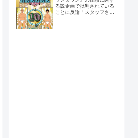
る説企画で批判されている
ことに反論「スタッフさん
と打ち合わせした上なん
で…」