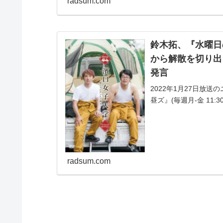
radsum.com
鈴木拓、『水曜日
から解散を切り出
発言
2022年1月27日放
昼ズ』(毎週月-金 11
が、『水曜日のダウン
た...
radsum.com