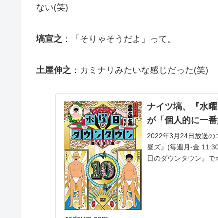
ない(笑)
塙宣之
：「そりゃそうだよ」って。
土屋伸之
：カミナリみたいな感じだった(笑)
ナイツ塙、『水曜
が「個人的に一番
2022年3月24日放
昼ズ』(毎週月-金 11
日のダウンタウン』で
明...