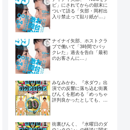
ビ」にされてからの顛末に
ついて語る「矢部・岡村出
入り禁止って貼り紙が…」
ナイナイ矢部、ホストクラ
ブで働いて「3時間でバッ
クレた」過去を告白「最初
のお客さんに…」
みなみかわ、『水ダウ』出
演での反響に落ち込む街裏
ぴんくを慰める「めっちゃ
評判良かったとしても、や
っぱ否はある」
街裏ぴんく、『水曜日のダ
ウンタウン』の怪談に関す