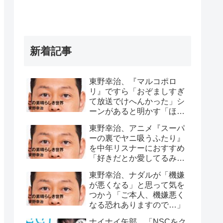
新着記事
東野幸治、『マルコポロ
リ』ですら「おぞましすぎ
て放送でけへんかった」シ
ーンがあると明かす「ほん
こんさんが、セット裏行っ
東野幸治、アニメ『スーパ
て…」
ーの裏でヤニ吸うふたり』
を中年リスナーにおすすめ
「好きだとか愛してるみた
いなこともなく…」
東野幸治、ナダルが「機嫌
が悪くなる」と思って気を
つかう「ご本人、機嫌悪く
なる恐れありますので…」
ナイナイ矢部、「NSCをク