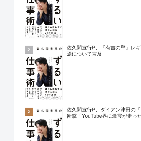
佐久間宣行P、『有吉の壁』レ
焉について言及
佐久間宣行P、ダイアン津田の「
衝撃「YouTube界に激震が走