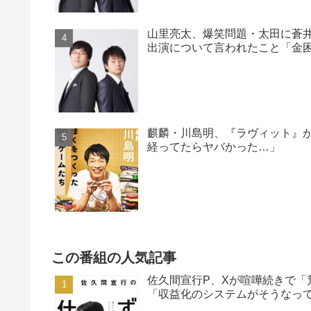
山里亮太、爆笑問題・太田に蒼
出演について言われたこと「金
麒麟・川島明、『ラヴィット』
経ってたらヤバかった…」
この番組の人気記事
佐久間宣行P、Xが喧嘩続きで「
「収益化のシステムがそうなっ