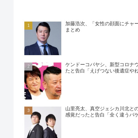
加藤浩次、「女性の顔面にチャ
まとめ
ケンドーコバヤシ、新型コロナ
たと告白「えげつない後遺症や
山里亮太、真空ジェシカ川北と
感覚だったと告白「全く違うバ