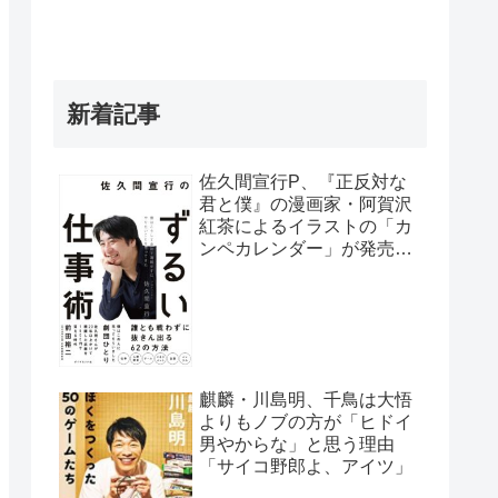
新着記事
佐久間宣行P、『正反対な
君と僕』の漫画家・阿賀沢
紅茶によるイラストの「カ
ンペカレンダー」が発売予
定だと明かす「異常な熱意
の社員が…」
麒麟・川島明、千鳥は大悟
よりもノブの方が「ヒドイ
男やからな」と思う理由
「サイコ野郎よ、アイツ」