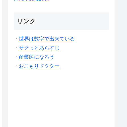
リンク
・
世界は数字で出来ている
・
サクっとあらすじ
・
産業医になろう
・
おこもりドクター