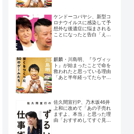
ケンドーコバヤシ、新型コ
ロナウイルスに感染して予
想外な後遺症に悩まされる
ことになったと告白「えげ
つない後遺症やねん、今
回」
麒麟・川島明、『ラヴィッ
ト』が始まったことで命を
救われたと思っている理由
「あと半年経ってたらヤバ
かった…」
佐久間宣行P、乃木坂46井
上和に改めて「あの子売れ
ますよ、本当」と思った理
由「おすすめしてすぐ見て
くれたの、井上さんだけで
すよ」