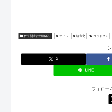
佐久間宣行のANN0
ナイツ
塙宣之
ゴッドタン
シ
X
LINE
フォロー