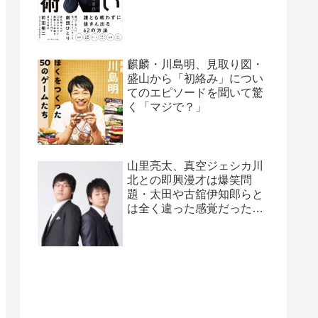
麒麟・川島明、見取り図・
盛山から「初絡み」につい
てのエピソードを聞いて驚
く「マジで？」
山里亮太、真空ジェシカ川
北との即興漫才は爆笑問
題・太田や古舘伊知郎らと
は全く違った感覚だったと
告白「全く違うバケモノ
が…」