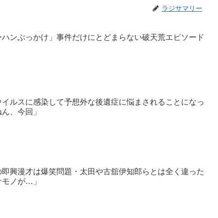
ラジサマリー
ーハンぶっかけ」事件だけにとどまらない破天荒エピソード
ウイルスに感染して予想外な後遺症に悩まされることになっ
ねん、今回」
の即興漫才は爆笑問題・太田や古舘伊知郎らとは全く違った
ケモノが…」