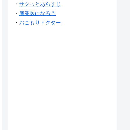
・
サクっとあらすじ
・
産業医になろう
・
おこもりドクター