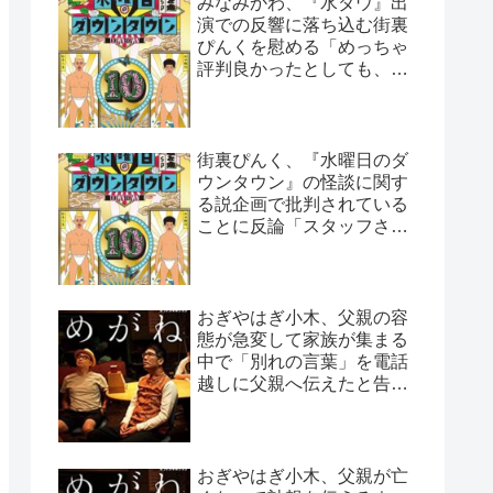
みなみかわ、『水ダウ』出
演での反響に落ち込む街裏
ぴんくを慰める「めっちゃ
評判良かったとしても、や
っぱ否はある」
街裏ぴんく、『水曜日のダ
ウンタウン』の怪談に関す
る説企画で批判されている
ことに反論「スタッフさん
と打ち合わせした上なん
で…」
おぎやはぎ小木、父親の容
態が急変して家族が集まる
中で「別れの言葉」を電話
越しに父親へ伝えたと告白
「頷いてくれたらしいん
だ…」
おぎやはぎ小木、父親が亡