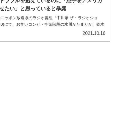
トラブルを抱えているのに「息子をアメリカ
せたい」と思っていると暴露
放送のニッポン放送系のラジオ番組『中川家 ザ・ラジオショ
-15:30)にて、お笑いコンビ・空気階段の水川かたまりが、鈴木
借金」の上に歯や股関節のトラブルを抱えているのに、「...
2021.10.16