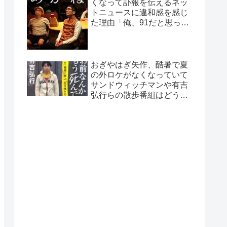
くなって訃報を伝えるネッ
トニュースに違和感を感じ
た理由「俺、91だと思って
たから…」
おぎやはぎ矢作、酷暑で夏
の外ロケがなくなっていて
サンドウィッチマンや有吉
弘行らの散歩番組はどうし
ているのか疑問に「ロケで
きない…」