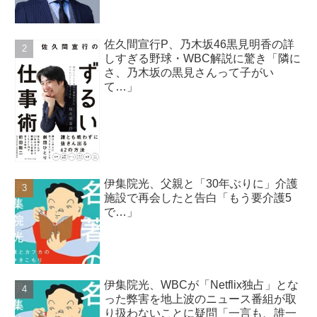
佐久間宣行P、乃木坂46黒見明香の詳
しすぎる野球・WBC解説に驚き「隣に
さ、乃木坂の黒見さんって子がい
て…」
伊集院光、父親と「30年ぶりに」介護
施設で再会したと告白「もう要介護5
で…」
伊集院光、WBCが「Netflix独占」とな
った弊害を地上波のニュース番組が取
り扱わないことに疑問「一言も、誰一