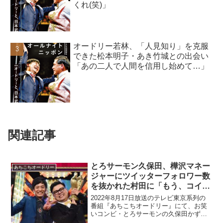
くれ(笑)」
オードリー若林、「人見知り」を克服
できた松本明子・あき竹城との出会い
「あの二人で人間を信用し始めて…」
関連記事
とろサーモン久保田、樺沢マネー
あちこちオードリー
ジャーにツイッターフォロワー数
を抜かれた村田に「もう、コイツ
と組むのマジでやめようかなっ
2022年8月17日放送のテレビ東京系列の
て」と発言「恥ずかしいわ」
番組『あちこちオードリー』にて、お笑
いコンビ・とろサーモンの久保田かずの
ぶが、樺沢マネージャーにツイッターフ