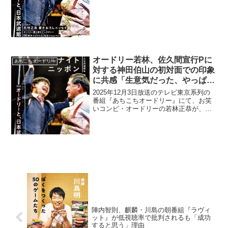
衝撃を受けたと語っていた。若林正恭：
夜の公園で。兼近大樹：ふふ(笑)若林正
恭：つい...
オードリー若林、佐久間宣行Pに
あちこちオードリー
対する神田伯山の初対面での印象
に共感「生意気だった、やっぱ
(笑)」
2025年12月3日放送のテレビ東京系列の
番組『あちこちオードリー』にて、お笑
いコンビ・オードリーの若林正恭が、佐
久間宣行プロデューサーに対する神田伯
山の初対面での印象に共感していた。若
林正恭：『問わず語り』が話題になっ
て、テレ朝で番組が始...
陣内智則、麒麟・川島の朝番組『ラヴィ
ット』が低視聴率で批判されるも「成功
すると思う」理由