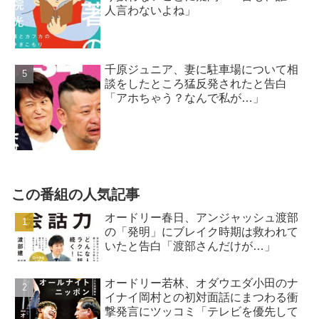
人言わないよね」
千原ジュニア、妻に駐車場について相
談をしたところ猛反発されたと告白
「アホちゃう？なんで私が…」
この番組の人気記事
オードリー春日、アンジャッシュ渡部
の「発明」にブレイク時期は救われて
いたと告白「渡部さんだけが…」
オードリー若林、オダウエダ小田のナ
イナイ岡村との初対面話にまつわる衝
撃発言にツッコミ「テレビを優先して