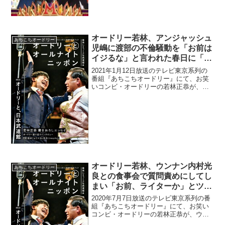
ォロワー数を抜かれた村田に「もう、コ
イツと組むのマジでやめようかなって」
と発言していた。若...
オードリー若林、アンジャッシュ
あちこちオードリー
児嶋に渡部の不倫騒動を「お前は
イジるな」と言われた春日に「今
からでも会見やれよ(笑)」とツッ
2021年1月12日放送のテレビ東京系列の
コミ
番組『あちこちオードリー』にて、お笑
いコンビ・オードリーの若林正恭が、ア
ンジャッシュ・児嶋一哉に渡部建の不倫
騒動を「お前はイジるな」と言われた相
方・春日俊彰に「今からでも会見やれよ
(笑)」と発言して...
オードリー若林、ウンナン内村光
あちこちオードリー
良との食事会で質問責めにしてし
まい「お前、ライターか」とツッ
コまれたと明かす「面倒臭がられ
2020年7月7日放送のテレビ東京系列の番
た」
組『あちこちオードリー』にて、お笑い
コンビ・オードリーの若林正恭が、ウッ
チャンナンチャン・内村光良との食事会