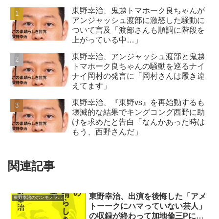
東野幸治、鬼越トマホーク良ちゃんが
アンジャッシュ渡部に激怒した騒動に
ついて言及「渡部さんも順調に階段を
上がっている中…」
東野幸治、アンジャッシュ渡部と鬼越
トマホーク良ちゃんの騒動を巡るナイ
ナイ岡村の発言に「岡村さんは履き違
えてます」
東野幸治、『東野vs』を再始動するも
壊滅的な結果でキングコング西野に助
けを求めたと告白「なんかあった時は
もう、西野さんだ」
関連記事
東野幸治、出演を後悔した「アメ
東野幸治のホンモノラジオ
トーークにハマっていない芸人」
の収録が終わって加地倫三Pに