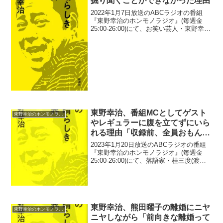
掘り聞くことができなかった理由
2022年1月7日放送のABCラジオの番組
『東野幸治のホンモノラジオ』(毎週金
25:00-26:00)にて、お笑い芸人・東野幸治
が、霜降り明星・粗品から結婚報告の電
話があって根掘り葉掘り聞くことができ
なかった理由について語っていた。東野
幸治...
東野幸治、番組MCとしてゲスト
東野幸治のホンモノラジオ
やレギュラーに腹を立てずにいら
れる理由「収録前、全員おもんな
いとする」
2023年1月20日放送のABCラジオの番組
『東野幸治のホンモノラジオ』(毎週金
25:00-26:00)にて、落語家・桂三度(渡辺
鐘)が、東野幸治が番組MCとしてゲスト
やレギュラーに腹を立てずにいられる理
由について語っていた。あいはら：文
句...
東野幸治、熊田曜子の離婚にニヤ
東野幸治のホンモノラジオ
ニヤしながら「前向きな離婚って