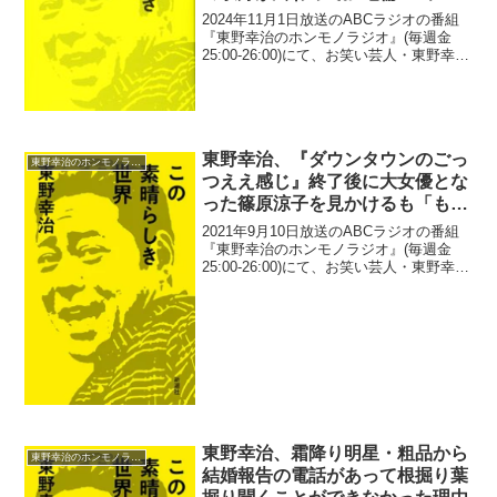
「編集お願いしますよ」と頼んだ
2024年11月1日放送のABCラジオの番組
と告白
『東野幸治のホンモノラジオ』(毎週金
25:00-26:00)にて、お笑い芸人・東野幸治
が、出演を後悔した「アメトーークにハ
マっていない芸人」の収録が終わって加
地倫三Pに「編集お願いしますよ」と頼
ん...
東野幸治、『ダウンタウンのごっ
東野幸治のホンモノラジオ
つええ感じ』終了後に大女優とな
った篠原涼子を見かけるも「もう
スター過ぎて声、かけられへんか
2021年9月10日放送のABCラジオの番組
った」
『東野幸治のホンモノラジオ』(毎週金
25:00-26:00)にて、お笑い芸人・東野幸治
が、『ダウンタウンのごっつええ感じ』
終了後に大女優となった篠原涼子を見か
けるも「もうスター過ぎて声、かけられ
へ...
東野幸治、霜降り明星・粗品から
東野幸治のホンモノラジオ
結婚報告の電話があって根掘り葉