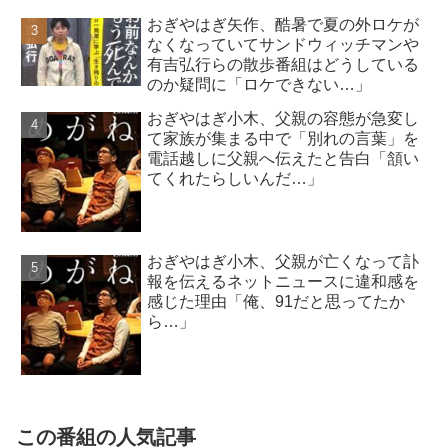
おぎやはぎ矢作、酷暑で夏の外ロケが
なくなっていてサンドウィッチマンや
有吉弘行らの散歩番組はどうしている
のか疑問に「ロケできない…」
おぎやはぎ小木、父親の容態が急変し
て家族が集まる中で「別れの言葉」を
電話越しに父親へ伝えたと告白「頷い
てくれたらしいんだ…」
おぎやはぎ小木、父親が亡くなって訃
報を伝えるネットニュースに違和感を
感じた理由「俺、91だと思ってたか
ら…」
この番組の人気記事