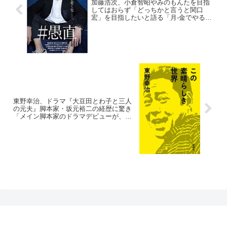
加藤浩次、小倉智昭やみのもんたを目指
してはおらず「どっちかと言うと関口
宏」を目指したいと語る「月-金でやるよ
り日曜だけの方が効率がいい」
東野幸治、ドラマ『大豆田とわ子と三人
の元夫』脚本家・坂元裕二の経歴に驚き
「メイン脚本家のドラマデビューが、
『東京ラブストーリー』ですよ。もう天
才やん」