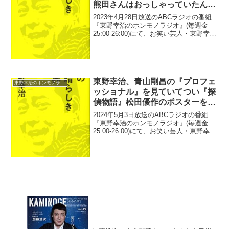
熊田さんはおっしゃっていたんで
(笑)」
2023年4月28日放送のABCラジオの番組
『東野幸治のホンモノラジオ』(毎週金
25:00-26:00)にて、お笑い芸人・東野幸治
が、熊田曜子の離婚にニヤニヤしながら
「前向きな離婚って熊田さんはおっしゃ
っていたんで(笑)」と語っていた。リス...
東野幸治、青山剛昌の『プロフェ
東野幸治のホンモノラジオ
ッショナル』を見ていてつい『探
偵物語』松田優作のポスターを買
ってしまった理由
2024年5月3日放送のABCラジオの番組
『東野幸治のホンモノラジオ』(毎週金
25:00-26:00)にて、お笑い芸人・東野幸治
が、青山剛昌の『プロフェッショナル』
を見ていてつい『探偵物語』松田優作の
ポスターを買ってしまった理由について
語っ...