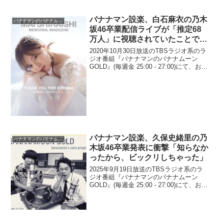
バナナマン設楽、白石麻衣の乃木
バナナマンのバナナムーンGOLD
坂46卒業配信ライブが「推定68
万人」に視聴されていたことで驚
き「乃木坂46の絶対的エースです
2020年10月30日放送のTBSラジオ系のラ
よ」
ジオ番組『バナナマンのバナナムーン
GOLD』(毎週金 25:00 - 27:00)にて、お笑
いコンビ・バナナマンの設楽統が、白石
麻衣の乃木坂46卒業配信ライブが「推定
68万人」に視聴されていたこ...
バナナマン設楽、久保史緒里の乃
バナナマンのバナナムーンGOLD
木坂46卒業発表に衝撃「知らなか
ったから、ビックリしちゃった」
2025年9月19日放送のTBSラジオ系のラ
ジオ番組『バナナマンのバナナムーン
GOLD』(毎週金 25:00 - 27:00)にて、お笑
いコンビ・バナナマンの設楽統が、久保
史緒里の乃木坂46卒業発表に衝撃を受け
たと語っていた。設楽統：久保が...