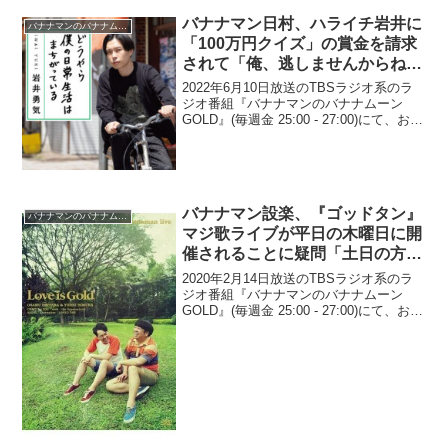
バナナマン日村、ハライチ岩井に
バナナマンのバナナムーンGOLD
「100万円クイズ」の賞金を請求
されて「俺、逃しませんからね」
と脅されていることに恐怖「おっ
2022年6月10日放送のTBSラジオ系のラ
かねぇ顔をしてさ…」
ジオ番組『バナナマンのバナナムーン
GOLD』(毎週金 25:00 - 27:00)にて、お笑
いコンビ・バナナマンの日村勇紀が、ハ
ライチ・岩井勇気に「100万円クイズ」の
賞金を請求されて「俺、逃しま...
バナナマン設楽、『ゴッドタン』
バナナマンのバナナムーンGOLD
マジ歌ライブが平日の木曜日に開
催されることに疑問「土日の方が
来る人も来やすいし…」
2020年2月14日放送のTBSラジオ系のラ
ジオ番組『バナナマンのバナナムーン
GOLD』(毎週金 25:00 - 27:00)にて、お笑
いコンビ・バナナマンの設楽統が、『ゴ
ッドタン』マジ歌ライブが平日の木曜日
に開催されることに疑問を呈してい...