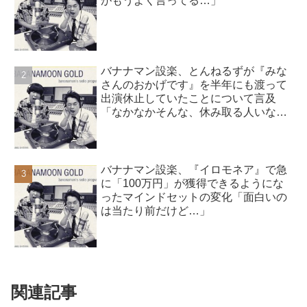
がもうよく言ってる…」
バナナマン設楽、とんねるずが『みな
さんのおかげです』を半年にも渡って
出演休止していたことについて言及
「なかなかそんな、休み取る人いな
い…」
バナナマン設楽、『イロモネア』で急
に「100万円」が獲得できるようにな
ったマインドセットの変化「面白いの
は当たり前だけど…」
関連記事