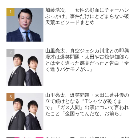
加藤浩次、「女性の顔面にチャーハン
ぶっかけ」事件だけにとどまらない破
天荒エピソードまとめ
山里亮太、真空ジェシカ川北との即興
漫才は爆笑問題・太田や古舘伊知郎ら
とは全く違った感覚だったと告白「全
く違うバケモノが…」
山里亮太、爆笑問題・太田に蒼井優の
立て続けとなる『Tシャツが乾くま
で』『ガス人間』出演について言われ
たこと「金困ってんだな、お前ら」