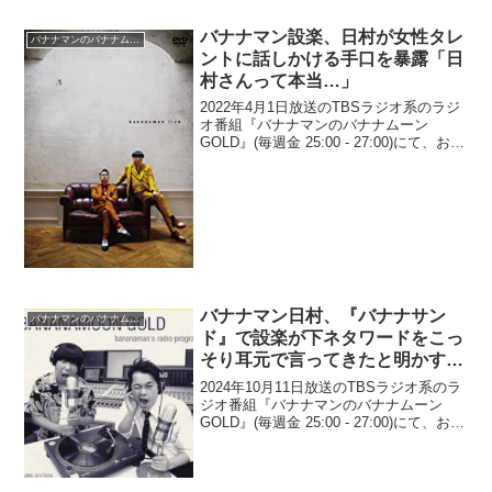
バナナマン設楽、日村が女性タレ
バナナマンのバナナムーンGOLD
ントに話しかける手口を暴露「日
村さんって本当…」
2022年4月1日放送のTBSラジオ系のラジ
オ番組『バナナマンのバナナムーン
GOLD』(毎週金 25:00 - 27:00)にて、お笑
いコンビ・バナナマンの設楽統が、相
方・日村勇紀が女性タレントに話しかけ
る手口を暴露していた。日村勇紀：滝
沢...
バナナマン日村、『バナナサン
バナナマンのバナナムーンGOLD
ド』で設楽が下ネタワードをこっ
そり耳元で言ってきたと明かす
「ニヤニヤした顔で近寄ってき
2024年10月11日放送のTBSラジオ系のラ
て…」
ジオ番組『バナナマンのバナナムーン
GOLD』(毎週金 25:00 - 27:00)にて、お笑
いコンビ・バナナマンの日村勇紀が、
『バナナサンド』で設楽統が下ネタワー
ドをこっそり耳元で言ってきたと明...