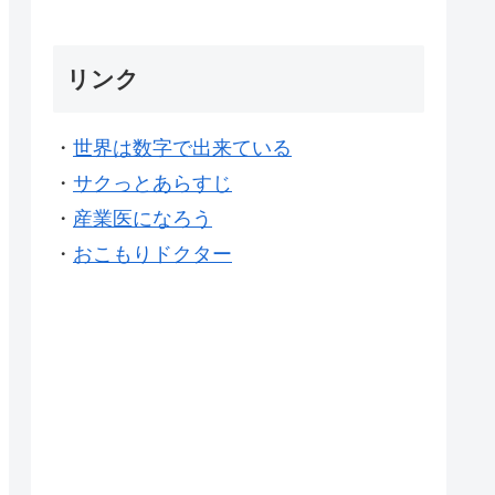
リンク
・
世界は数字で出来ている
・
サクっとあらすじ
・
産業医になろう
・
おこもりドクター