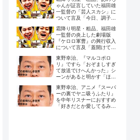
ゃんが証言していた福田雄
一監督の「芸人スカシ」に
ついて言及「今日、調子悪
いね」
霜降り明星・粗品、福田雄
一監督の炎上した劇場版
『ケロロ軍曹』の興行収入
について言及「蓋開けてみ
たら…」
東野幸治、『マルコポロ
リ』ですら「おぞましすぎ
て放送でけへんかった」シ
ーンがあると明かす「ほん
こんさんが、セット裏行っ
東野幸治、アニメ『スーパ
て…」
ーの裏でヤニ吸うふたり』
を中年リスナーにおすすめ
「好きだとか愛してるみた
いなこともなく…」