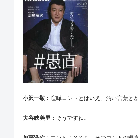
小沢一敬
：喧嘩コントとはいえ、汚い言葉と
大谷映美里
：そうですね。
加藤浩次
：コントよ？でも、そのコントの概