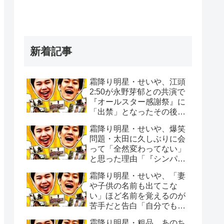
新着記事
霜降り明星・せいや、江頭
2:50が永野芽郁との共演で
『オールスター感謝祭』に
「出禁」となったその後
「マラソンの沿道でエガち
霜降り明星・せいや、爆笑
ゃんねるで撮影を…」
問題・太田に久しぶりに会
って「全然変わってない」
と思った理由「『シンパイ
賞』の頃から全く変わって
霜降り明星・せいや、「妻
ない」
や子供の名前も出てこな
い」ほど名前を覚えるのが
苦手だと告白「自分でもビ
ックリする時ある」
霜降り明星・粗品、あのち