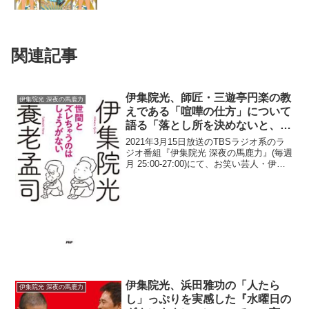
関連記事
伊集院光、師匠・三遊亭円楽の教
伊集院光 深夜の馬鹿力
えである「喧嘩の仕方」について
語る「落とし所を決めないと、喧
嘩はしこりが残ってしまう」
2021年3月15日放送のTBSラジオ系のラ
ジオ番組『伊集院光 深夜の馬鹿力』(毎週
月 25:00-27:00)にて、お笑い芸人・伊集
院光が、師匠・三遊亭円楽の教えである
「喧嘩の仕方」について語っていた。伊
集院光：これ、師匠に言われたんだっ...
伊集院光、浜田雅功の「人たら
伊集院光 深夜の馬鹿力
し」っぷりを実感した『水曜日の