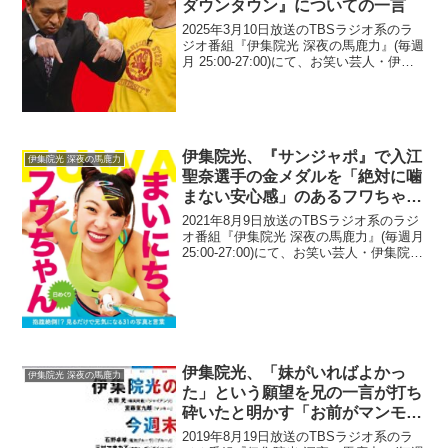
ダウンタウン』についての一言
2025年3月10日放送のTBSラジオ系のラ
ジオ番組『伊集院光 深夜の馬鹿力』(毎週
月 25:00-27:00)にて、お笑い芸人・伊集
院光が、浜田雅功の「人たらし」っぷり
を実感した『水曜日のダウンタウン』に
ついての一言に関して語っていた。伊...
伊集院光、『サンジャポ』で入江
伊集院光 深夜の馬鹿力
聖奈選手の金メダルを「絶対に噛
まない安心感」のあるフワちゃん
と「噛むんじゃないか」と思わせ
2021年8月9日放送のTBSラジオ系のラジ
る爆笑問題・太田の違いを感じる
オ番組『伊集院光 深夜の馬鹿力』(毎週月
25:00-27:00)にて、お笑い芸人・伊集院光
が、『サンデー・ジャポン』を見てい
て、入江聖奈選手の金メダルを「絶対に
噛まない安心感」のあるフワちゃんと...
伊集院光、「妹がいればよかっ
伊集院光 深夜の馬鹿力
た」という願望を兄の一言が打ち
砕いたと明かす「お前がマンモス
コングと呼んでいるあの姉は、俺
2019年8月19日放送のTBSラジオ系のラ