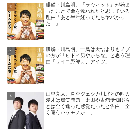
麒麟・川島明、『ラヴィット』が始ま
ったことで命を救われたと思っている
理由「あと半年経ってたらヤバかっ
た…」
麒麟・川島明、千鳥は大悟よりもノブ
の方が「ヒドイ男やからな」と思う理
由「サイコ野郎よ、アイツ」
山里亮太、真空ジェシカ川北との即興
漫才は爆笑問題・太田や古舘伊知郎ら
とは全く違った感覚だったと告白「全
く違うバケモノが…」