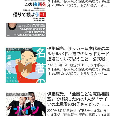
にとっては妹」
ジオ番組『伊集院光 深夜の馬鹿力』(毎週
月 25:00-27:00)にて、お笑い芸人・伊集
院光が、「妹がいればよかった」という
願望を兄の一言が打ち砕いたと明かして
いた。伊集院光：僕もね、姉がいて、...
伊集院光、サッカー日本代表のエ
伊集院光 深夜の馬鹿力
ルサルバドル選でのレッドカード
退場について思うこと「公式戦で
もないわけで…」
2023年6月19日放送のTBSラジオ系のラ
ジオ番組『伊集院光 深夜の馬鹿力』(毎週
月 25:00-27:00)にて、お笑い芸人・伊集
院光が、サッカー日本代表のエルサルバ
ドル選でのレッドカード退場について思
うことについて語っていた。伊集院光...
伊集院光、『全国こども電話相談
伊集院光 深夜の馬鹿力
室』で相談した内の1人が「ナイ
ツの土屋君のお子さんだった」と
明かす
2020年8月31日放送のTBSラジオ系のラ
ジオ番組『伊集院光 深夜の馬鹿力』(毎週