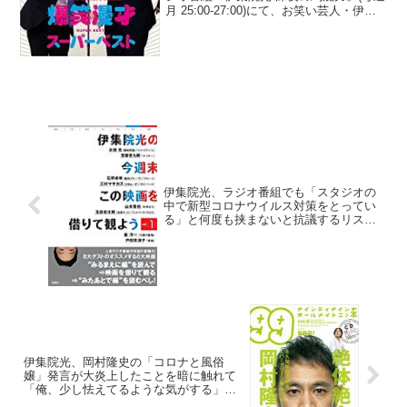
月 25:00-27:00)にて、お笑い芸人・伊集
院光が、『全国こども電話相談室』で相
談した内の1人が「ナイツの土屋君のお子
さんだった」と明かしていた。伊集...
伊集院光、ラジオ番組でも「スタジオの
中で新型コロナウイルス対策をとってい
る」と何度も挟まないと抗議するリスナ
ーがいると語る「アレ、冷めんだけど」
伊集院光、岡村隆史の「コロナと風俗
嬢」発言が大炎上したことを暗に触れて
「俺、少し怯えてるような気がする」と
発言