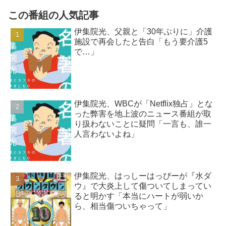
この番組の人気記事
伊集院光、父親と「30年ぶりに」介護
施設で再会したと告白「もう要介護5
で…」
伊集院光、WBCが「Netflix独占」とな
った弊害を地上波のニュース番組が取
り扱わないことに疑問「一言も、誰一
人言わないよね」
伊集院光、はっしーはっぴーが『水ダ
ウ』で大炎上して傷ついてしまってい
ると明かす「本当にハートが弱いか
ら、相当傷ついちゃって」