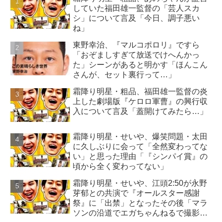
していた福田雄一監督の「芸人スカ
シ」について言及「今日、調子悪い
ね」
東野幸治、『マルコポロリ』ですら
「おぞましすぎて放送でけへんかっ
た」シーンがあると明かす「ほんこん
さんが、セット裏行って…」
霜降り明星・粗品、福田雄一監督の炎
上した劇場版『ケロロ軍曹』の興行収
入について言及「蓋開けてみたら…」
霜降り明星・せいや、爆笑問題・太田
に久しぶりに会って「全然変わってな
い」と思った理由「『シンパイ賞』の
頃から全く変わってない」
霜降り明星・せいや、江頭2:50が永野
芽郁との共演で『オールスター感謝
祭』に「出禁」となったその後「マラ
ソンの沿道でエガちゃんねるで撮影