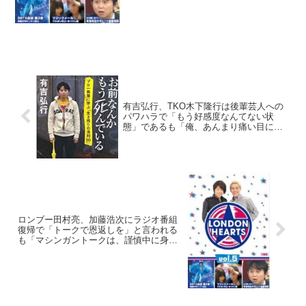
有吉弘行、TKO木下隆行は後輩芸人への
パワハラで「もう好感度なんてない状
態」であるも「俺、あんまり痛い目に遭
ってない」と発言
ロンブー田村亮、加藤浩次にラジオ番組
復帰で「トークで恩返しを」と言われる
も「マシンガントークは、謹慎中に身に
つくものじゃないですね」