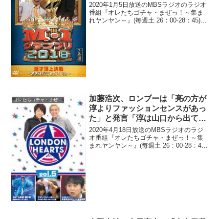
順番を見たら、もうガチ中のガ
2020年1月5日放送のMBSラジオのラジオ
チ」
番組『オレたちゴチャ・まぜっ！～集ま
れヤンヤン～』(毎週土 26：00-28：45)に
て、お笑いコンビ・ニューヨークの屋敷
裕政が、M-1グランプリ2019決勝進出で
「笑神籤はヤラセなしのガチ」と実...
加藤浩次、ロンブーは「亮の方が
オレたちゴチャ・まぜっ！
淳よりファッションセンスがあっ
た」と発言「淳は山口から出てき
たふぐの助・ふぐ太郎だから」
2020年4月18日放送のMBSラジオのラジ
オ番組『オレたちゴチャ・まぜっ！～集
まれヤンヤン～』(毎週土 26：00-28：45)
にて、お笑いコンビ・極楽とんぼの加藤
浩次が、ロンドンブーツ1号2号は「亮の
方が淳よりファッションセンスがあっ
た...