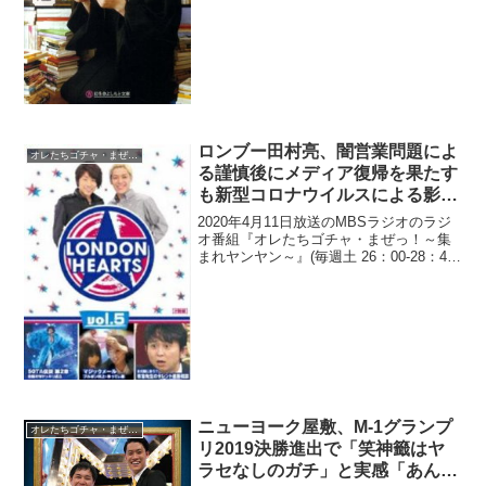
リの後を継ぐなら「ピース又吉直樹」だ
と...
ロンブー田村亮、闇営業問題によ
オレたちゴチャ・まぜっ！
る謹慎後にメディア復帰を果たす
も新型コロナウイルスによる影響
で仕事がなく「明けた感じはちょ
2020年4月11日放送のMBSラジオのラジ
っとしてない」と告白
オ番組『オレたちゴチャ・まぜっ！～集
まれヤンヤン～』(毎週土 26：00-28：45)
にて、お笑いコンビ・ロンドンブーツ1号
2号の田村亮が、闇営業問題による謹慎後
にメディア復帰を果たすも新型コロナ...
ニューヨーク屋敷、M-1グランプ
オレたちゴチャ・まぜっ！
リ2019決勝進出で「笑神籤はヤ
ラセなしのガチ」と実感「あんな