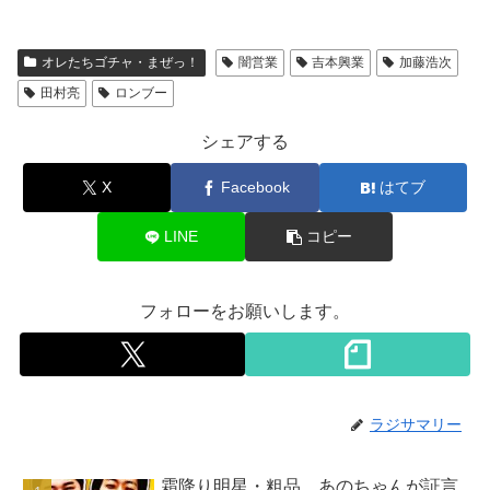
オレたちゴチャ・まぜっ！
闇営業
吉本興業
加藤浩次
田村亮
ロンブー
シェアする
X
Facebook
はてブ
LINE
コピー
フォローをお願いします。
ラジサマリー
霜降り明星・粗品、あのちゃんが証言