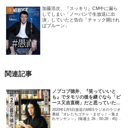
加藤浩次、『スッキリ』CM中に漏ら
してしまい「ノーパンで生放送に出
演」していたと告白「チャック開けれ
ばブルーン」
関連記事
ノブコブ徳井、『笑っていいと
オレたちゴチャ・まぜっ！
も』でタモリの後を継ぐなら「ピ
ース又吉直樹」だと思っていたと
語る「一番、毒にならなくて」
2020年1月5日放送のMBSラジオのラジオ
番組『オレたちゴチャ・まぜっ！～集ま
れヤンヤン～』(毎週土 26：00-28：45)に
て、お笑いコンビ・平成ノブシコブシの
徳井健太が、『笑っていいとも』でタモ