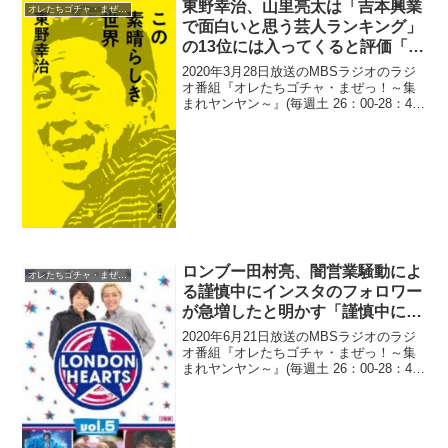
東野幸治、山里亮太は「吉本興業
オレたちゴチャ・まぜっ！
で面白いと思う芸人ランキング」
の13位には入ってくると評価「自
分は12位で、山ちゃん13位」
2020年3月28日放送のMBSラジオのラジ
オ番組『オレたちゴチャ・まぜっ！～集
まれヤンヤン～』(毎週土 26：00-28：45)
にて、お笑いコンビ・平成ノブシコブシ
の徳井健太が、東野幸治と共演時、南海
キャンディーズ・山里亮太は「吉本興業
で...
ロンブー田村亮、闇営業騒動によ
オレたちゴチャ・まぜっ！
る謹慎中にインスタのフォロワー
が急増したと明かす「謹慎中にど
んどん人が増えていく」
2020年6月21日放送のMBSラジオのラジ
オ番組『オレたちゴチャ・まぜっ！～集
まれヤンヤン～』(毎週土 26：00-28：45)
にて、お笑いコンビ・ロンドンブーツ1号
2号・田村亮が、闇営業騒動による謹慎中
にインスタのフォロワーが急増したと...