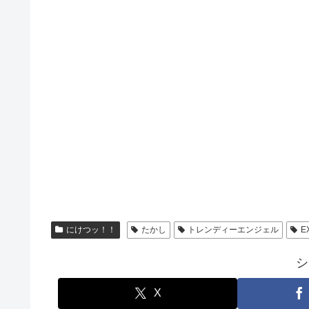
にけつッ！！
たかし
トレンディーエンジェル
E
シ
X