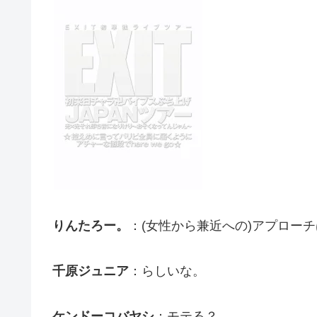
りんたろー。
：(女性から兼近への)アプロー
千原ジュニア
：らしいな。
ケンドーコバヤシ
：モテる？