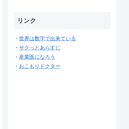
リンク
・
世界は数字で出来ている
・
サクっとあらすじ
・
産業医になろう
・
おこもりドクター