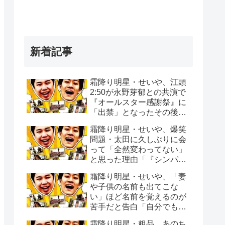
新着記事
霜降り明星・せいや、江頭
2:50が永野芽郁との共演で
『オールスター感謝祭』に
「出禁」となったその後
「マラソンの沿道でエガち
霜降り明星・せいや、爆笑
ゃんねるで撮影を…」
問題・太田に久しぶりに会
って「全然変わってない」
と思った理由「『シンパイ
賞』の頃から全く変わって
霜降り明星・せいや、「妻
ない」
や子供の名前も出てこな
い」ほど名前を覚えるのが
苦手だと告白「自分でもビ
ックリする時ある」
霜降り明星・粗品、あのち