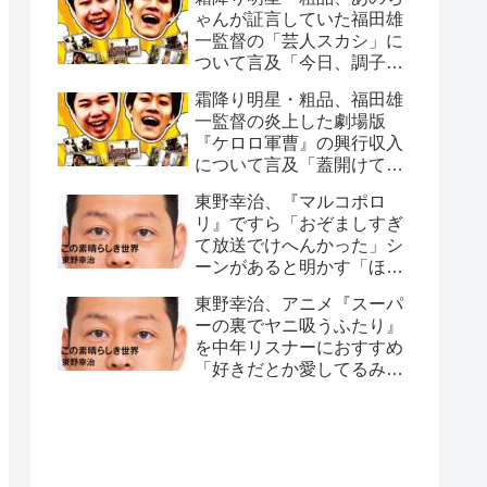
ゃんが証言していた福田雄
一監督の「芸人スカシ」に
ついて言及「今日、調子悪
いね」
霜降り明星・粗品、福田雄
一監督の炎上した劇場版
『ケロロ軍曹』の興行収入
について言及「蓋開けてみ
たら…」
東野幸治、『マルコポロ
リ』ですら「おぞましすぎ
て放送でけへんかった」シ
ーンがあると明かす「ほん
こんさんが、セット裏行っ
東野幸治、アニメ『スーパ
て…」
ーの裏でヤニ吸うふたり』
を中年リスナーにおすすめ
「好きだとか愛してるみた
いなこともなく…」