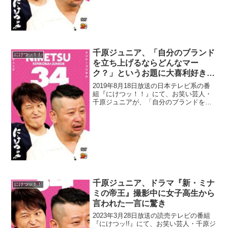
翔さんと(『...
千原ジュニア、「自分のブランド
にけつッ！！
を立ち上げるならどんなマー
ク？」というお題に大喜利好きと
して「フリップとマジックかな」
2019年8月18日放送の日本テレビ系の番
組『にけつッ！！』にて、お笑い芸人・
千原ジュニアが、「自分のブランドを立
ち上げるならどんなマーク？」というお
題に、大喜利好きとして「フリップとマ
ジックかな」と回答したと明かしてい
た。ケンドーコバヤシ...
千原ジュニア、ドラマ『新・ミナ
にけつッ！！
ミの帝王』撮影中に女子高生から
言われた一言に驚き
2023年3月28日放送の読売テレビの番組
『にけつッ!!』にて、お笑い芸人・千原ジ