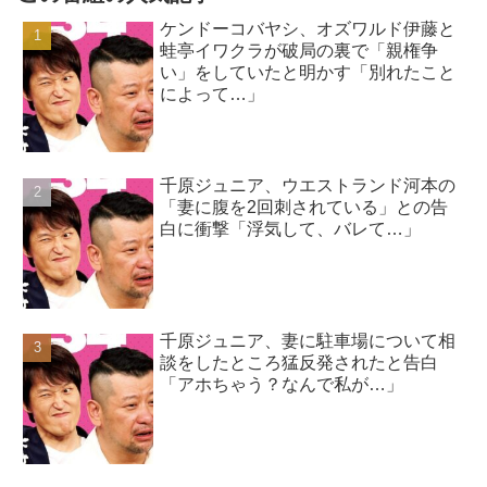
ケンドーコバヤシ、オズワルド伊藤と
蛙亭イワクラが破局の裏で「親権争
い」をしていたと明かす「別れたこと
によって…」
千原ジュニア、ウエストランド河本の
「妻に腹を2回刺されている」との告
白に衝撃「浮気して、バレて…」
千原ジュニア、妻に駐車場について相
談をしたところ猛反発されたと告白
「アホちゃう？なんで私が…」