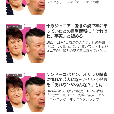
ュニアが、ドラマ『新・ミナミの帝王』
撮影中に女子高生から言われた一言に驚
いたと語っていた。千原ジュニア：『ミ
ナミの帝王』は全編、大阪っぽいところ
を探してロケし...
千原ジュニア、驚きの姿で車に乗
にけつッ！！
っていたとの目撃情報に「それは
ね、事実」と認める
2025年11月4日放送の読売テレビの番組
『にけつッ!!』にて、お笑い芸人・千原ジ
ュニアが、驚きの姿で車に乗っていたと
の目撃情報に「それはね、事実」と認め
ていた。菅良太郎：僕の元カノが、新宿
ですかね、新宿の細い道を歩いてたら、
車と遭遇して。...
ケンドーコバヤシ、オリラジ藤森
にけつッ！！
に憧れて芸人になったという発言
を「あれウソやねんな？」とぱー
てぃーちゃん・すがちゃん最高
2024年3月6日放送の読売テレビの番組
No.1本人に問いただす
『にけつッ!!』にて、お笑い芸人・ケンド
ーコバヤシが、オリエンタルラジオ・藤
森慎吾に憧れて芸人になったという発言
を「あれウソやねんな？」とぱーてぃー
ちゃん・すがちゃん最高No.1本人に問い