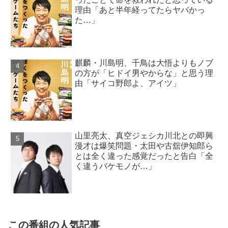
理由「あと半年経ってたらヤバかっ
た…」
麒麟・川島明、千鳥は大悟よりもノブ
の方が「ヒドイ男やからな」と思う理
由「サイコ野郎よ、アイツ」
山里亮太、真空ジェシカ川北との即興
漫才は爆笑問題・太田や古舘伊知郎ら
とは全く違った感覚だったと告白「全
く違うバケモノが…」
この番組の人気記事