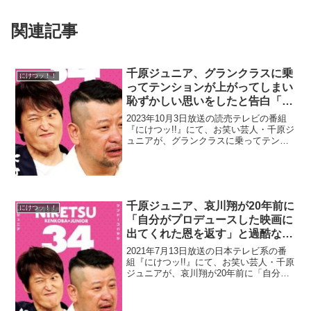
関連記事
千原ジュニア、グランクラスに乗
にけつッ！！
ってテンションが上がってしまい
恥ずかしい思いをしたと告白「息
子にテレビ電話で…」
2023年10月3日放送の読売テレビの番組
『にけつッ!!』にて、お笑い芸人・千原ジ
ュニアが、グランクラスに乗ってテンシ
ョンが上がってしまい恥ずかしい思いを
したと告白していた。千原ジュニア：グ
ランクラスに乗って。で、動き出した
ら、俺しか居ぃひ...
千原ジュニア、哀川翔が20年前に
にけつッ！！
「自分がプロデュースした映画に
出てくれた恩を返す」と過酷なロ
ケ番組に出演してくれたと明かす
2021年7月13日放送の日本テレビ系の番
組『にけつッ!!』にて、お笑い芸人・千原
ジュニアが、哀川翔が20年前に「自分が
プロデュースした映画に出てくれた恩を
返す」と過酷なロケ番組に出演してくれ
たと明かしていた。千原ジュニア：哀川