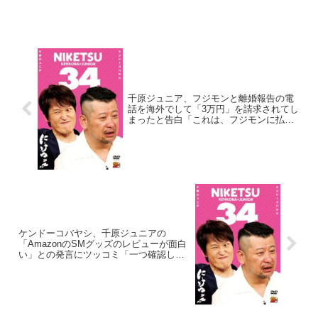
ただしていた...
千原ジュニア、フジモンと離婚報告の電
話を海外でして「3万円」を請求されてし
まったと告白「これは、フジモンに払っ
てもらう」
ケンドーコバヤシ、千原ジュニアの
「AmazonのSMグッズのレビューが面白
い」との発言にツッコミ「一つ確認して
いいですか…なんでそこ見たんです
か？」