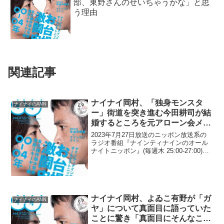
部、東野さんのせいちゃうかな」と思
う理由
関連記事
ナイナイ岡村、「独身モンスタ
ナイナイのANN
ー」街道を突き進む今田耕司が結
婚するところを元アローン会メン
バーとして「見届けたい」
2023年7月27日放送のニッポン放送系の
ラジオ番組『ナインティナインのオール
ナイトニッポン』(毎週木 25:00-27:00)に
て、お笑いコンビ・ナインティナインの
岡村隆史が、「独身モンスター」街道を
突き進む今田耕司が結婚するところを、
元...
ナイナイ岡村、よゐこ有野が「ガ
ナイナイのANN
ヤ」について真面目に語っていた
ことに驚き「真面目にそんなこと