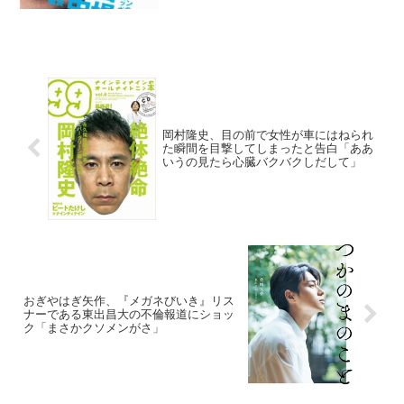
CMで主題歌『POISON』の変化につ...
岡村隆史、目の前で女性が車にはねられ
た瞬間を目撃してしまったと告白「ああ
いうの見たら心臓バクバクしだして」
おぎやはぎ矢作、『メガネびいき』リス
ナーである東出昌大の不倫報道にショッ
ク「まさかクソメンがさ」