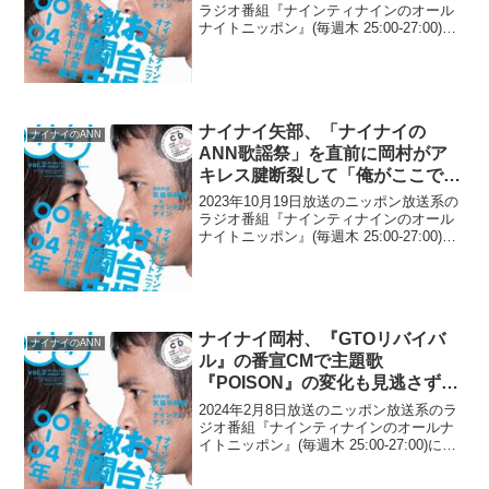
ラジオ番組『ナインティナインのオール
ナイトニッポン』(毎週木 25:00-27:00)に
て、お笑いコンビ・ナインティナインの
岡村隆史が、『24時間テレビ』の「最後
の出演」における過酷で苦い思い出に
つ...
ナイナイ矢部、「ナイナイの
ナイナイのANN
ANN歌謡祭」を直前に岡村がア
キレス腱断裂して「俺がここでも
しなったら…」と不安に「考えだ
2023年10月19日放送のニッポン放送系の
したら怖いよね」
ラジオ番組『ナインティナインのオール
ナイトニッポン』(毎週木 25:00-27:00)に
て、お笑いコンビ・ナインティナインの
矢部浩之が、「ナインティナインのオー
ルナイトニッポン歌謡祭」を直前に、
岡...
ナイナイ岡村、『GTOリバイバ
ナイナイのANN
ル』の番宣CMで主題歌
『POISON』の変化も見逃さず
「また違う『POISON』になって
2024年2月8日放送のニッポン放送系のラ
ましたね」
ジオ番組『ナインティナインのオールナ
イトニッポン』(毎週木 25:00-27:00)に
て、お笑いコンビ・ナインティナインの
岡村隆史が、『GTOリバイバル』の番宣