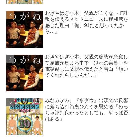
おぎやはぎ小木、父親が亡くなって訃
報を伝えるネットニュースに違和感を
感じた理由「俺、91だと思ってたか
ら…」
おぎやはぎ小木、父親の容態が急変し
て家族が集まる中で「別れの言葉」を
電話越しに父親へ伝えたと告白「頷い
てくれたらしいんだ…」
みなみかわ、『水ダウ』出演での反響
に落ち込む街裏ぴんくを慰める「めっ
ちゃ評判良かったとしても、やっぱ否
はある」