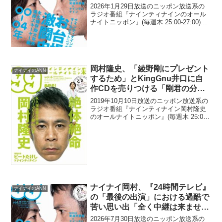
言うねんな、有野って」
2026年1月29日放送のニッポン放送系の
ラジオ番組『ナインティナインのオール
ナイトニッポン』(毎週木 25:00-27:00)に
て、お笑いコンビ・ナインティナインの
岡村隆史が、よゐこ・有野晋哉が「ガ
ヤ」について真面目に語っていたことに
驚い...
岡村隆史、「綾野剛にプレゼント
ナイナイのANN
するため」とKingGnu井口に自
作CDを売りつける「剛君の分を
井口君が買ってくれたらいいの
2019年10月10日放送のニッポン放送系の
よ」
ラジオ番組『ナインティナイン岡村隆史
のオールナイトニッポン』(毎週木 25:00-
27:00)にて、お笑いコンビ・ナインティ
ナインの岡村隆史が、「綾野剛にプレゼ
ントするため」とKingGnu井口に...
ナイナイ岡村、『24時間テレビ』
ナイナイのANN
の「最後の出演」における過酷で
苦い思い出「全く中継は来ません
でした」
2026年7月30日放送のニッポン放送系の