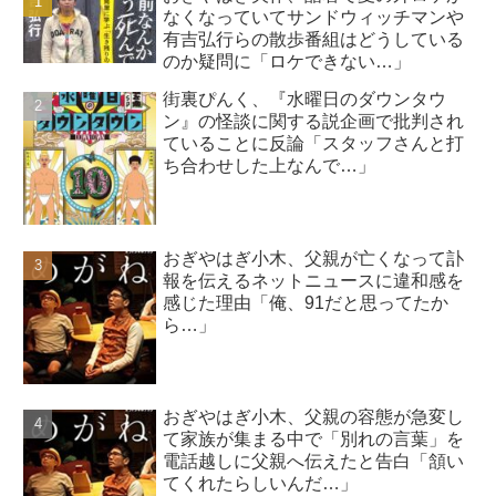
なくなっていてサンドウィッチマンや
有吉弘行らの散歩番組はどうしている
のか疑問に「ロケできない…」
街裏ぴんく、『水曜日のダウンタウ
ン』の怪談に関する説企画で批判され
ていることに反論「スタッフさんと打
ち合わせした上なんで…」
おぎやはぎ小木、父親が亡くなって訃
報を伝えるネットニュースに違和感を
感じた理由「俺、91だと思ってたか
ら…」
おぎやはぎ小木、父親の容態が急変し
て家族が集まる中で「別れの言葉」を
電話越しに父親へ伝えたと告白「頷い
てくれたらしいんだ…」