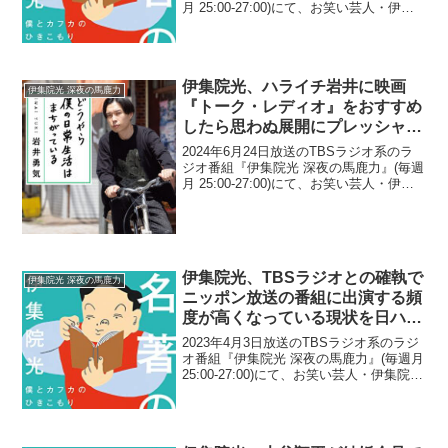
月 25:00-27:00)にて、お笑い芸人・伊集
院光が、『水曜日のダウンタウン』のド
ッキリの可能性を疑ってしまうほどマニ
アックなBS番組のロケに行ってきた...
伊集院光、ハライチ岩井に映画
伊集院光 深夜の馬鹿力
『トーク・レディオ』をおすすめ
したら思わぬ展開にプレッシャー
を感じてしまったと告白「サブス
2024年6月24日放送のTBSラジオ系のラ
クとかに全く見当たらず…」
ジオ番組『伊集院光 深夜の馬鹿力』(毎週
月 25:00-27:00)にて、お笑い芸人・伊集
院光が、ハライチ・岩井勇気に映画『ト
ーク・レディオ』をおすすめしたら思わ
ぬ展開にプレッシャーを感じてしまっ...
伊集院光、TBSラジオとの確執で
伊集院光 深夜の馬鹿力
ニッポン放送の番組に出演する頻
度が高くなっている現状を日ハム
と札幌ドームとの交渉決裂になぞ
2023年4月3日放送のTBSラジオ系のラジ
らえ「ちょっと似てるね(笑)」
オ番組『伊集院光 深夜の馬鹿力』(毎週月
25:00-27:00)にて、お笑い芸人・伊集院光
が、TBSラジオとの確執でニッポン放送
の番組に出演する頻度が高くなっている
現状を日ハムと札幌ドームとの交...