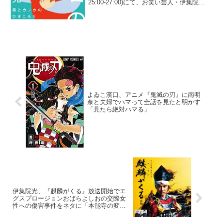
25:00-27:00)にて、お笑い芸人・伊集院光
が、ゾフィー解散の中で上田航平と結婚
した松井咲子は「信用できるんじゃない
かな」と語っていた。伊集院光：若...
よゐこ濱口、アニメ『鬼滅の刃』に南明
奈と夫婦でハマって全話を見たと明かす
「見たら絶対ハマる」
伊集院光、『麒麟がくる』放送開始でエ
グスプロージョンおばらよしおの交際女
性への傷害事件をネタに「本能寺の変で
ブレイクしたけど、女性と揉めて…」