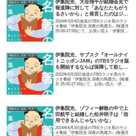
伊集院光、大谷翔平が結婚会見で
伊集院光 深夜の馬鹿力
報道陣に対して「あなたたちがう
るさいから」と発言したのはジョ
ークではなく「嫌味だと思う」と
2024年3月4日放送のTBSラジオ系のラジ
指摘
オ番組『伊集院光 深夜の馬鹿力』(毎週月
25:00-27:00)にて、お笑い芸人・伊集院光
が、大谷翔平が結婚会見で報道陣に対し
て「あなたたちがうるさいから」と発言
したのはジョークではなく「嫌味だ...
伊集院光、サブスク『オールナイ
伊集院光 深夜の馬鹿力
トニッポンJAM』のTBSラジオ版
を開始するならば保障して欲しい
ことが一つあると提言
2022年6月20日放送のTBSラジオ系のラ
ジオ番組『伊集院光 深夜の馬鹿力』(毎週
月 25:00-27:00)にて、お笑い芸人・伊集
院光が、サブスク『オールナイトニッポ
ンJAM』のTBSラジオ版を開始するなら
ば、保障して欲しいことが一つあ...
伊集院光、ゾフィー解散の中で上
伊集院光 深夜の馬鹿力
田航平と結婚した松井咲子は「信
用できるんじゃないかな」
2024年6月3日放送のTBSラジオ系のラジ
オ番組『伊集院光 深夜の馬鹿力』(毎週月