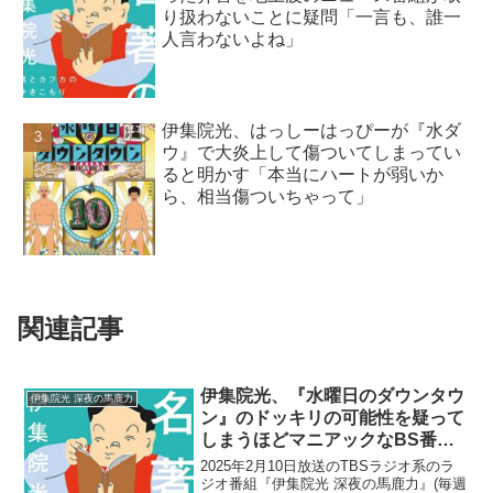
り扱わないことに疑問「一言も、誰一
人言わないよね」
伊集院光、はっしーはっぴーが『水ダ
ウ』で大炎上して傷ついてしまってい
ると明かす「本当にハートが弱いか
ら、相当傷ついちゃって」
関連記事
伊集院光、『水曜日のダウンタウ
伊集院光 深夜の馬鹿力
ン』のドッキリの可能性を疑って
しまうほどマニアックなBS番組
のロケに行ってきたと告白
2025年2月10日放送のTBSラジオ系のラ
ジオ番組『伊集院光 深夜の馬鹿力』(毎週