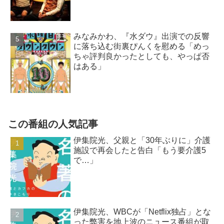
みなみかわ、『水ダウ』出演での反響
に落ち込む街裏ぴんくを慰める「めっ
ちゃ評判良かったとしても、やっぱ否
はある」
この番組の人気記事
伊集院光、父親と「30年ぶりに」介護
施設で再会したと告白「もう要介護5
で…」
伊集院光、WBCが「Netflix独占」とな
った弊害を地上波のニュース番組が取