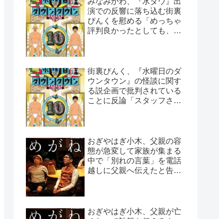
みなみかわ、『水ダウ』出
演での反響に落ち込む街裏
ぴんくを慰める「めっちゃ
評判良かったとしても、や
っぱ否はある」
街裏ぴんく、『水曜日のダ
ウンタウン』の怪談に関す
る説企画で批判されている
ことに反論「スタッフさん
と打ち合わせした上なん
で…」
おぎやはぎ小木、父親の容
態が急変して家族が集まる
中で「別れの言葉」を電話
越しに父親へ伝えたと告白
「頷いてくれたらしいん
だ…」
おぎやはぎ小木、父親が亡