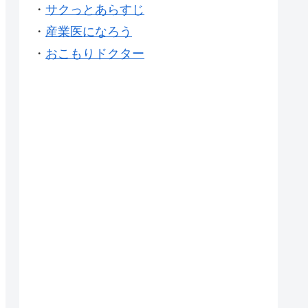
・
サクっとあらすじ
・
産業医になろう
・
おこもりドクター