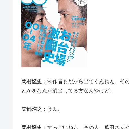
岡村隆史
：制作者もだから出てくんねん。そ
とかをなんか演出してる方なんやけど。
矢部浩之
：うん。
岡村隆史
：すっごいねん、その人。瓜田さん