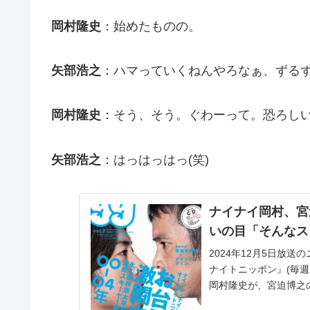
岡村隆史
：始めたものの。
矢部浩之
：ハマっていくねんやろなぁ、ずる
岡村隆史
：そう、そう。ぐわーって。恐ろし
矢部浩之
：はっはっはっ(笑)
ナイナイ岡村、宮
いの目「そんなス
2024年12月5日放
ナイトニッポン』(毎週木
岡村隆史が、宮迫博之
た。...