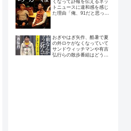
くなって訃報を伝えるネッ
トニュースに違和感を感じ
た理由「俺、91だと思って
たから…」
おぎやはぎ矢作、酷暑で夏
の外ロケがなくなっていて
サンドウィッチマンや有吉
弘行らの散歩番組はどうし
ているのか疑問に「ロケで
きない…」